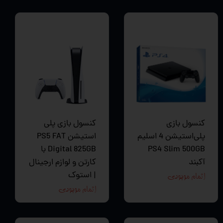
کنسول بازی
کنسول بازی پلی
پلی‌استیشن 4 اسلیم
استیشن PS5 FAT
PS4 Slim 500GB
Digital 825GB با
آکبند
کارتن و لوازم ارجینال
| استوک
اتمام موجودی
اتمام موجودی