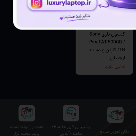
کنسول بازی Sony
Ps4 FAT 500GB /
1TB کارتن و دسته
ارجینال
تماس بگیرید
پشتیبانی ۷ روز ﻫﻔﺘﻪ، ۲۴
هفت روز مهلت تست
اﻣﮑﺎن ﺗﺤﻮﯾﻞ سریع
ﺳﺎﻋﺘﻪ - آنلاین
بابت سخت افزار