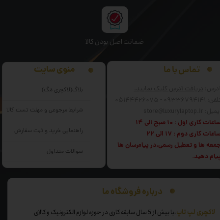
ﺿﻤﺎﻧﺖ اﺻﻞ ﺑﻮدن ﮐﺎﻟﺎ
منوی سایت
تماس با ما
درس:
دریافت آدرس کلیک نمایید.
بلاگ(لاکچری مَگ)
فن: 09336794141 - 05144426075
شرایط مرجوعی و مهلت تست کالا
میل: store@luxurylaptop.ir
اعات کاری اول : 10 صبح الی 14
راهنمایی خرید و ثبت سفارش
اعات کاری دوم : 17 الی 22
معه ها و تعطیل رسمی،در پیامرسان ها
سوالات متداول
یام دهید.
درباره فروشگاه ما
​لاکچری لپ تاپ
،با بیش از 5 سال سابقه کاری در حوزه لوازم الکترونیک و کالای