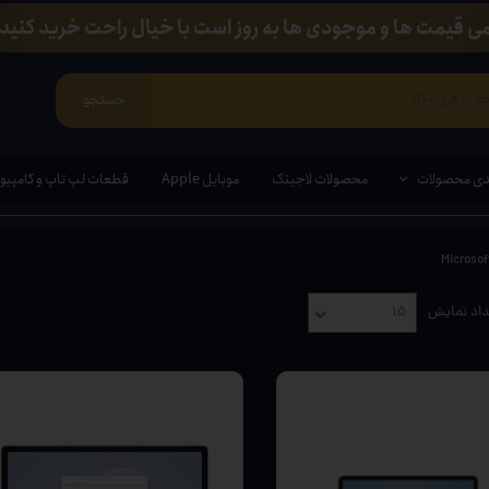
ی قیمت ها و موجودی ها به روز است با خیال راحت خرید کنید.
جستجو
دی محصولات
محصولات لاجیتک
موبایل Apple
قطعات لپ تاپ و کامپیوت
ی ویندوزی
اد نمایش
۱۵
مند ( قلم مخصوص لپ تاپ و تبلت)
ین وان
ازی
انبی