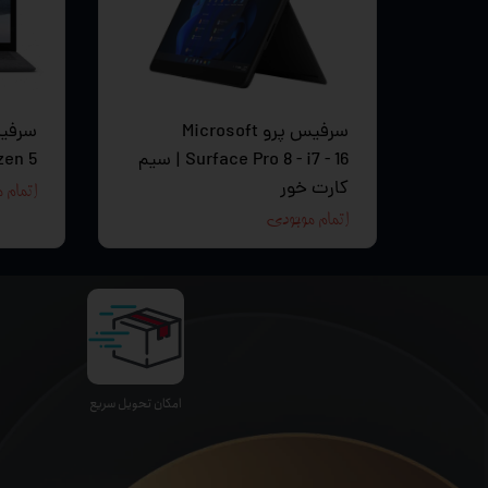
سرفیس پرو Microsoft
Surface Pro 8 - i7 - 16 | سیم
zen 5
کارت خور
اتمام 
اتمام موجودی
اﻣﮑﺎن ﺗﺤﻮﯾﻞ سریع