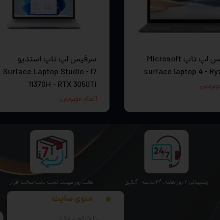
سرفیس لپ تاپ Microsoft
سرفیس لپ تاپ استدیو
Surface Laptop Studio - i7
surface laptop 4 - Ry
11370H - RTX 3050Ti
موجودی
اتمام موجودی
پشتیبانی ۷ روز ﻫﻔﺘﻪ، ۲۴ ﺳﺎﻋﺘﻪ - آنلاین
هفت روز مهلت تست بابت سخت افزار
منوی سایت
بلاگ(لاکچری مَگ)