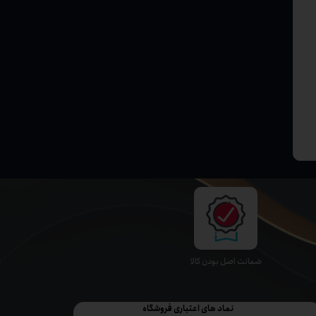
ﺿﻤﺎﻧﺖ اﺻﻞ ﺑﻮدن ﮐﺎﻟﺎ
نماد های اعتباری فروشگاه