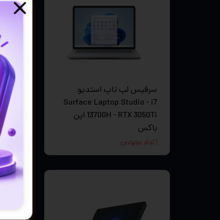
سرفیس لپ تاپ استدیو
tra 7
Surface Laptop Studio - i7
13700H - RTX 3050Ti اپن
اتمام 
باکس
اتمام موجودی