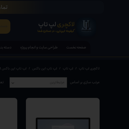
تمام
لاکچری
لپ تاپ
کیفیت اروپایی، در دستان شما
صفحه نخست
طراحی سایت و انجام پروژه
دسته بن
لپ تاپ
لاکچری لپ تاپ
لپ تاپ
لپ تاپ اپن باکس
لپ تاپ اپن باکس Microsoft
تبلت ها
مرتب سازی بر اساس
مرتبط‌ترین
تعد
قلم هوش
کامپیوتر PC - مانیتور - آل ا
کنسول ب
لوازم ج