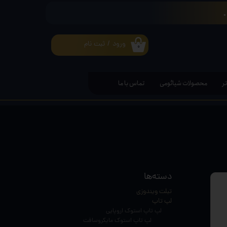
ورود
/
ثبت نام
۰
حساب کاربری من
تغییر گذر واژه
ر
محصولات شیائومی
تماس با ما
سفارشات
خروج از حساب کاربری
دسته‌ها
تبلت ویندوزی
لپ تاپ
لپ تاپ استوک اروپایی
لپ تاپ استوک مایکروسافت