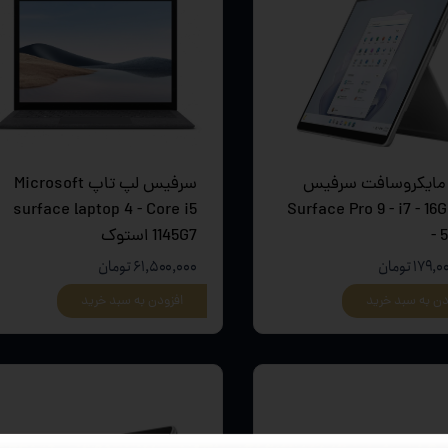
مایکروسافت سرفیس
سرفیس لپ تاپ Microsoft
و Surface Pro 9 - i7 - 16GB
surface laptop 4 - Core i5
- 
1145G7 استوک
۱۷ تومان
۶۱,۵۰۰,۰۰۰ تومان
دن به سبد خرید
افزودن به سبد خرید