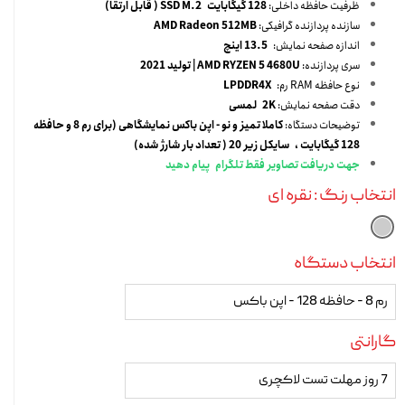
ظرفیت حافظه داخلی:
128 گیگابایت SSD M.2 ( قابل ارتقا)
سازنده پردازنده گرافیکی:
AMD Radeon 512MB
اندازه صفحه نمایش:
13.5 اینچ
سری پردازنده:
AMD RYZEN 5 4680U | تولید 2021
نوع حافظه RAM رم:
LPDDR4X
دقت صفحه نمایش:
2K لمسی
توضیحات دستگاه:
کاملا تمیز و نو - اپن باکس نمایشگاهی (برای رم 8 و حافظه
128 گیگابایت ،
سایکل زیر 20 ( تعداد بار شارژ شده)
جهت دریافت تصاویر فقط تلگرام پیام دهید
انتخاب رنگ
: نقره ای
انتخاب دستگاه
رم 8 - حافظه 128 - اپن باکس
گارانتی
7 روز مهلت تست لاکچری