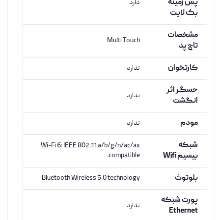
پس زمینه
دارد
بک لایت
مشخصات
Multi Touch
تاچ پد
کارتخوان
ندارد
حسگر اثر
ندارد
انگشت
مودم
ندارد
شبکه
Wi-Fi 6: IEEE 802.11 a/b/g/n/ac/ax
بیسیم Wifi
compatible.
بلوتوث
Bluetooth Wireless 5.0 technology
پورت شبکه
ندارد
Ethernet