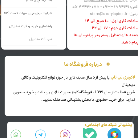
درس:
دریافت آدرس کلیک نمایید.
بلاگ(لاکچری مَگ)
فن: 09336794141 - 05144426075
شرایط مرجوعی و مهلت تست کالا
میل: store@luxurylaptop.ir
اعات کاری اول : 10 صبح الی 14
راهنمایی خرید و ثبت سفارش
اعات کاری دوم : 17 الی 22
معه ها و تعطیل رسمی،در پیامرسان ها
سوالات متداول
یام دهید.
درباره فروشگاه ما
​لاکچری لپ تاپ
،با بیش از 5 سال سابقه کاری در حوزه لوازم الکترونیک و کالای
دیجیتال
شروع فعالیت از سال 1399 - فروشگاه کاملا بصورت انلاین می باشد و خرید حضوری
ندارد، برای خرید حضوری، با بخش پشتیبانی هماهنگ نمایید.
پشتیبانی شبکه های اجتماعی: