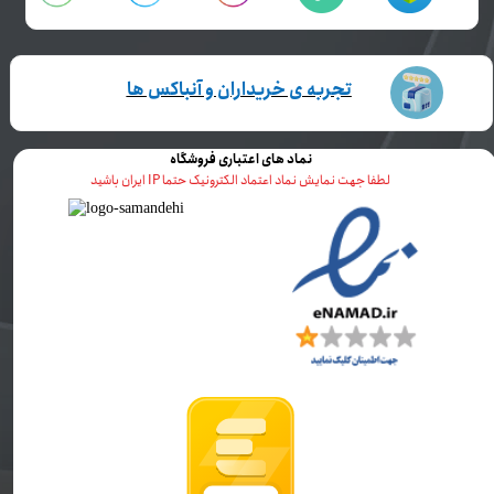
تجربه ی خریداران و آنباکس ها
نماد های اعتباری فروشگاه
لطفا جهت نمایش نماد اعتماد الکترونیک حتما IP ایران باشید