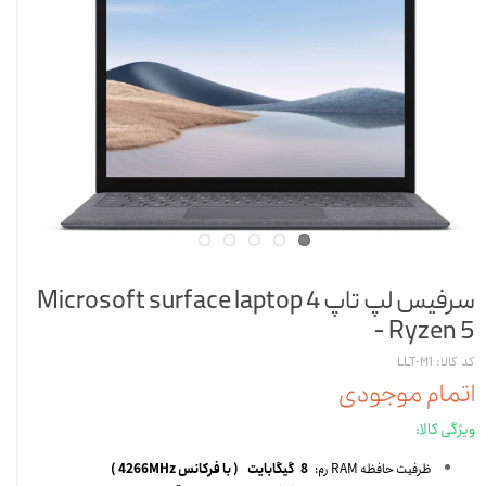
سرفیس لپ تاپ Microsoft surface laptop 4
- Ryzen 5
کد کالا: LLT-M1
اتمام موجودی
ویژگی کالا:
ظرفیت حافظه RAM رم:
8 گیگابایت ( با فرکانس 4266MHz )