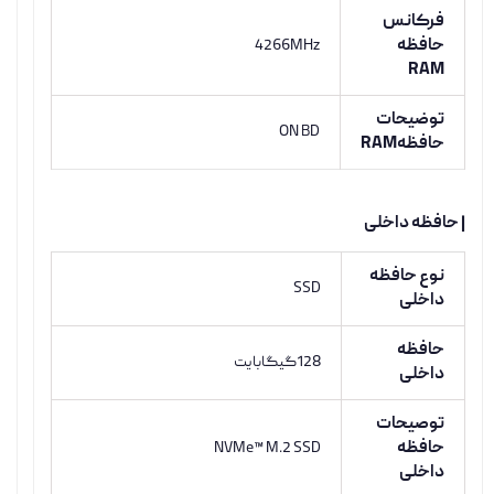
فرکانس
حافظه
4266MHz
RAM
توضیحات
ON BD
حافظهRAM
| حافظه داخلی
نوع حافظه
SSD
داخلی
حافظه
128گیگابایت
داخلی
توصیحات
حافظه
NVMe™ M.2 SSD
داخلی