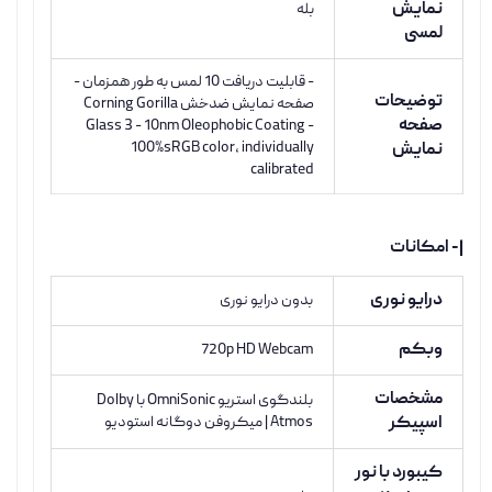
نمایش
بله
لمسی
- قابلیت دریافت 10 لمس به طور همزمان -
توضیحات
صفحه نمایش ضدخش Corning Gorilla
صفحه
Glass 3 - 10nm Oleophobic Coating -
100%sRGB color, individually
نمایش
calibrated
|- امکانات
درایو نوری
بدون درایو نوری
وبکم
720p HD Webcam
مشخصات
بلندگوی استریو OmniSonic با Dolby
اسپیکر
Atmos | میکروفن دوگانه استودیو
کیبورد با نور