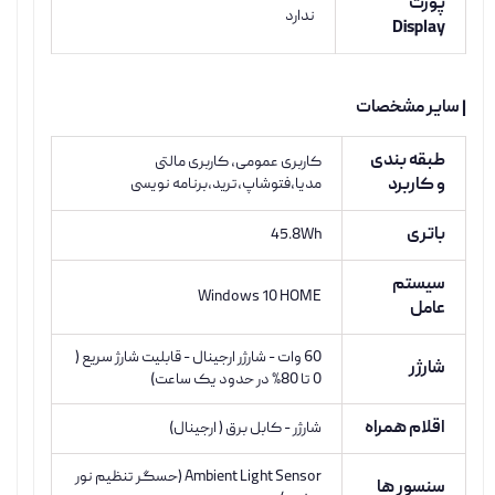
پورت
ندارد
Display
| سایر مشخصات
طبقه بندی
کاربری عمومی, کاربری مالتی
و کاربرد
مدیا،فتوشاپ،ترید،برنامه نویسی
باتری
45.8Wh
سیستم
Windows 10 HOME
عامل
60 وات - شارژر ارجینال - قابلیت شارژ سریع (
شارژر
0 تا 80% در حدود یک ساعت)
اقلام همراه
شارژر - کابل برق ( ارجینال)
Ambient Light Sensor (حسگر تنظیم نور
سنسور ها