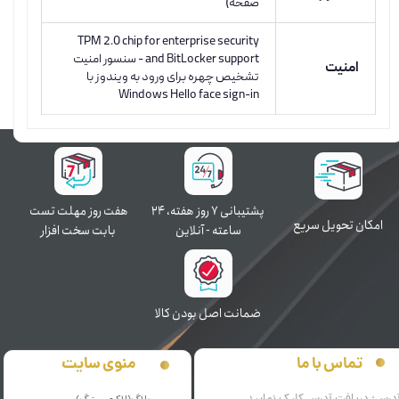
صفحه)
TPM 2.0 chip for enterprise security
and BitLocker support - سنسور امنیت
امنیت
تشخیص چهره برای ورود به ویندوز با
Windows Hello face sign-in
پشتیبانی ۷ روز ﻫﻔﺘﻪ، ۲۴
هفت روز مهلت تست
اﻣﮑﺎن ﺗﺤﻮﯾﻞ سریع
ﺳﺎﻋﺘﻪ - آنلاین
بابت سخت افزار
ﺿﻤﺎﻧﺖ اﺻﻞ ﺑﻮدن ﮐﺎﻟﺎ
منوی سایت
تماس با ما