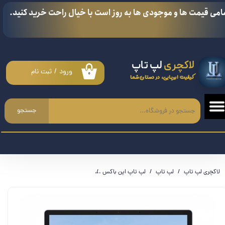
امی قیمت ها و موجودی ها به روز است با خیال راحت خرید کنید.
حساب کاربری من
تغییر گذر واژه
لاکچری
لپ تاپ
سفارشات
ورود
/
ثبت نام
۰
کیفیت اروپایی، در دستان شما
خروج از حساب کاربری
جستجو
لاکچری لپ تاپ
لپ تاپ
لپ تاپ اپن باکس
سرفیس لپ تاپ Microsoft surface laptop 4 - Ryzen 5