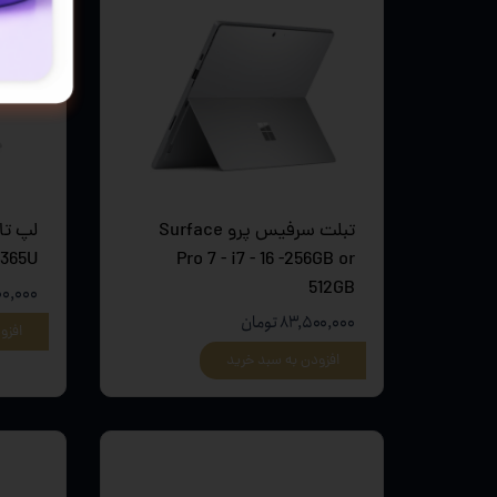
تبلت سرفیس پرو Surface
8365U
Pro 7 - i7 - 16 -256GB or
512GB
۷,۰۰۰,۰۰۰
۸۳,۵۰۰,۰۰۰ تومان
افزو
افزودن به سبد خرید