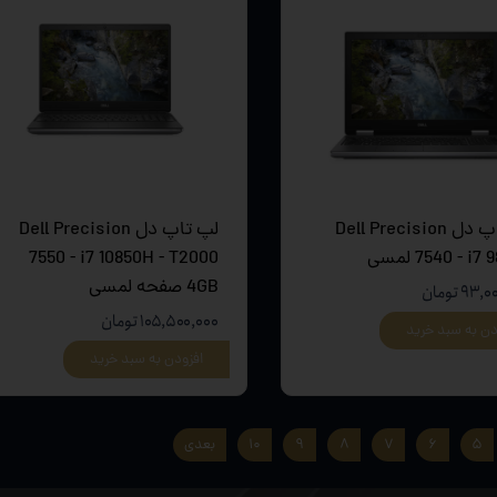
لپ تاپ دل Dell Precision
لپ تاپ دل Dell Precision
i7 9850H لمسی
7550 - i7 10850H - T2000
4GB صفحه لمسی
۹ تومان
۱۰۵,۵۰۰,۰۰۰ تومان
دن به سبد خرید
افزودن به سبد خرید
۵
۶
۷
۸
۹
۱۰
بعدی