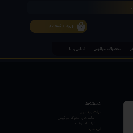
ورود
/
ثبت نام
۰
حساب کاربری من
تغییر گذر واژه
ر
محصولات شیائومی
تماس با ما
سفارشات
خروج از حساب کاربری
دسته‌ها
تبلت ویندوزی
تبلت های استوک سرفیس
تبلت استوک دل
لپ تاپ