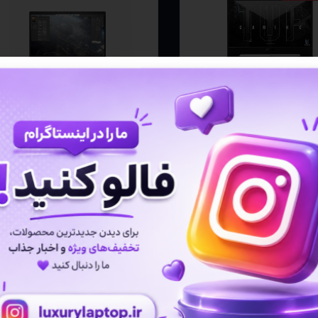
لپ تاپ 15.6 اینچی Asus مدل
لپ تاپ استوک اچ پی HP
Zbook Firefly 14 G7- i5
TUF Gaming A1
10310U - 8GB
Gaming A15 FA506II
4
۵۰,۵۰۰,۰۰۰ تومان
۱۱۲,۰۰۰,۰۰۰ تومان
ومان
افزودن به سبد خرید
دن به سبد خرید