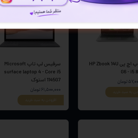
لپ تاپ اچ پی HP Zbook 14U
سرفیس لپ تاپ Microsoft
surface laptop 4 - Core i5
G6 - i5 
1145G7 استوک
۵ تومان
۶۱,۵۰۰,۰۰۰ تومان
دن به سبد خرید
افزودن به سبد خرید