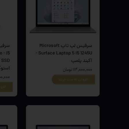
تجهیزات
دانگل،ل
ویدئو پ
سرفیس لپ تاپ Microsoft
سرفیس
 - i5
Surface Laptop 5 i5 1245U -
آکبند پلمپ
استو
۱۱۴,۰۰۰,۰۰۰ تومان
۰,۵۰۰,۰۰۰
افزودن به سبد خرید
افزو