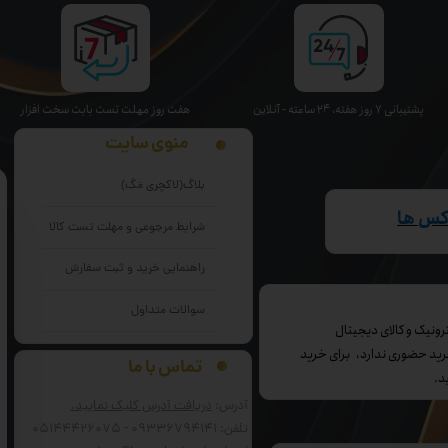
پشتیبانی ۷ روز ﻫﻔﺘﻪ، ۲۴ ﺳﺎﻋﺘﻪ - آنلاین
هفت روز مهلت تست بابت سخت افزار
منوی سایت
بلاگ(لاکچری مَگ)
اکس ها
شرایط مرجوعی و مهلت تست کالا
راهنمایی خرید و ثبت سفارش
سوالات متداول
می باشد و خرید حضوری ندارد، برای خرید
تماس با ما
د.
آدرس:
دریافت آدرس کلیک نمایید.
تلفن: 09336794141 - 05144426075