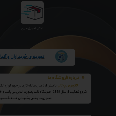
اﻣﮑﺎن ﺗﺤﻮﯾﻞ سریع
تجربه ی خریداران و آنب
درباره فروشگاه ما
​لاکچری لپ تاپ
،با بیش از 5 سال سابقه کاری در حوزه لوازم الکترونیک و کالای دیجیتال
شروع فعالیت از سال 1399 - فروشگاه کاملا بصورت انلاین 
حضوری، با بخش پشتیبانی هماهنگ نمایی