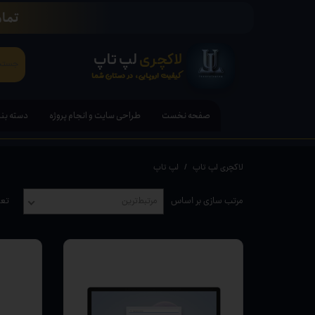
تمام
لاکچری
لپ تاپ
کیفیت اروپایی، در دستان شما
صفحه نخست
طراحی سایت و انجام پروژه
دسته بن
لپ تاپ
لاکچری لپ تاپ
لپ تاپ
تبلت ها
مرتب سازی بر اساس
مرتبط‌ترین
تعد
قلم هوش
کامپیوتر PC - مانیتور - آل ا
کنسول ب
لوازم ج