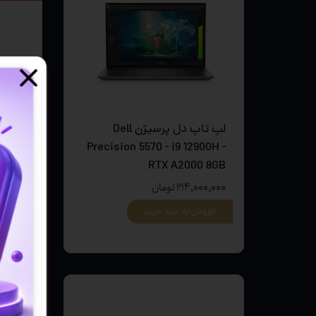
لپ تاپ دل پرسیژن Dell
5 TUF
Precision 5570 - i9 12900H -
 - R7
RTX A2000 8GB
800H
۲۱۴,۰۰۰,۰۰۰ تومان
۱۱۶,۹۰۰,۰۰۰ ت
افزودن به سبد خرید
افزو