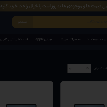
ی قیمت ها و موجودی ها به روز است با خیال راحت خرید کنید.
جستجو
دی محصولات
محصولات لاجیتک
موبایل Apple
قطعات لپ تاپ و کامپیوت
ی ویندوزی
اد نمایش
۱۵
مند ( قلم مخصوص لپ تاپ و تبلت)
ین وان
ازی
انبی