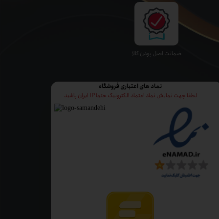
ﺿﻤﺎﻧﺖ اﺻﻞ ﺑﻮدن ﮐﺎﻟﺎ
نماد های اعتباری فروشگاه
لطفا جهت نمایش نماد اعتماد الکترونیک حتما IP ایران باشید