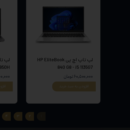
لپ تاپ اچ پی HP EliteBook
840 G8 - i5 1135G7
7540 - 
۶۰,۵۰۰,۰۰۰ تومان
۳,۰۰۰,۰۰۰
افزودن به سبد خرید
افزو
۴
۳
۲
۱