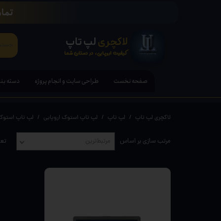
تمام
لاکچری
لپ تاپ
کیفیت اروپایی، در دستان شما
صفحه نخست
طراحی سایت و انجام پروژه
دسته بن
لپ تاپ
لاکچری لپ تاپ
لپ تاپ
لپ تاپ استوک اروپایی
لپ تاپ استو
تبلت ها
مرتب سازی بر اساس
مرتبط‌ترین
تعد
قلم هوش
کامپیوتر PC - مانیتور - آل ا
کنسول ب
لوازم ج