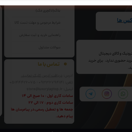
بلاگ(لاکچری مَگ)
اکس ها
شرایط مرجوعی و مهلت تست کالا
راهنمایی خرید و ثبت سفارش
سوالات متداول
می باشد و خرید حضوری ندارد، برای خرید
تماس با ما
د.
آدرس:
دریافت آدرس کلیک نمایید.
تلفن: 09336794141 - 05144426075
ایمیل: store@luxurylaptop.ir
ساعات کاری اول : 10 صبح الی 14
ساعات کاری دوم : 17 الی 22
جمعه ها و تعطیل رسمی،در پیامرسان ها
پیام دهید.