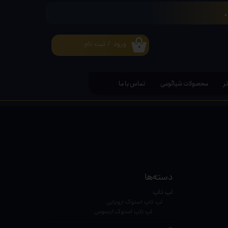
ورود
/
ثبت نام
۰
حساب کاربری من
تغییر گذر واژه
ر
محصولات شیائومی
تماس با ما
سفارشات
خروج از حساب کاربری
دسته‌ها
لپ تاپ
لپ تاپ استوک اروپایی
لپ تاپ استوک ایسوس