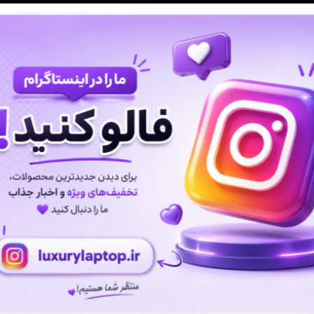
 و مودم
وازم خودرویی و محصولات کاربردی
روژکتور
پشتیبانی ۷ روز ﻫﻔﺘﻪ، ۲۴ ﺳﺎﻋﺘﻪ - آنلاین
هفت روز مهلت تست بابت سخت افزار
منوی سایت