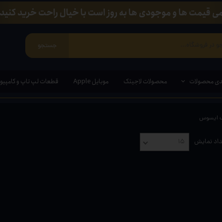
ی قیمت ها و موجودی ها به روز است با خیال راحت خرید کنید.
جستجو
دی محصولات
محصولات لاجیتک
موبایل Apple
قطعات لپ تاپ و کامپیوت
ک ایسوس
ی ویندوزی
اد نمایش
۱۵
مند ( قلم مخصوص لپ تاپ و تبلت)
ین وان
ازی
انبی