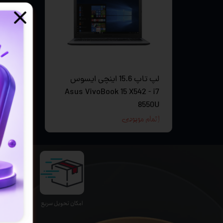
تجهیزات
دانگل،ل
ویدئو پ
لپ تاپ 15.6 اینچی ایسوس
Asus VivoBook 15 X542 - i7
8550U
اتمام موجودی
اﻣﮑﺎن ﺗﺤﻮﯾﻞ سریع