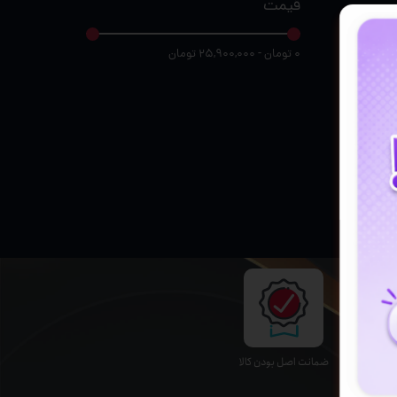
قیمت
۰ تومان - ۲۵,۹۰۰,۰۰۰ تومان
ﺿﻤﺎﻧﺖ اﺻﻞ ﺑﻮدن ﮐﺎﻟﺎ