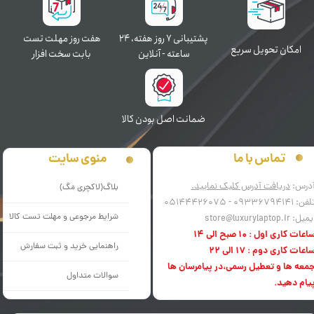
پشتیبانی ۷ روز ﻫﻔﺘﻪ، ۲۴
هفت روز مهلت تست
اﻣﮑﺎن ﺗﺤﻮﯾﻞ سریع
ﺳﺎﻋﺘﻪ - آنلاین
بابت سخت افزار
ﺿﻤﺎﻧﺖ اﺻﻞ ﺑﻮدن ﮐﺎﻟﺎ
منوی سایت
تماس با ما
درس:
دریافت آدرس کلیک نمایید.
بلاگ(لاکچری مَگ)
فن: 09336794141 - 05144426075
شرایط مرجوعی و مهلت تست کالا
میل: store@luxurylaptop.ir
اعات کاری اول : 10 صبح الی 14
راهنمایی خرید و ثبت سفارش
اعات کاری دوم : 17 الی 22
معه ها و تعطیل رسمی،در پیامرسان ها
سوالات متداول
یام دهید.