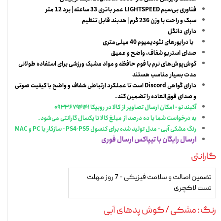
فناوری بی‌سیم LIGHTSPEED عمر باتری 33 ساعته | برد 12 متر
سبک و راحت با وزن 236 گرم | هدبند قابل تنظیم
دارای دانگل
با درایورهای نئودیمیوم 40 میلی‌متری
صدای استریو شفاف، واضح و عمیق
گوش‌پوش‌های نرم با فوم حافظه و مواد مشبک ورزشی برای استفاده طولانی
مدت بسیار مناسب هستند
دارای گواهی Discord است تا عملکرد ارتباطی شفاف و واضح با کیفیت صوتی
و صدای فوق‌العاده را تضمین کند.
آکبند نو - امکان ارسال تصاویر از کالا در روبیکا ۰۹۳۳۶۷۹۴۱۴۱
به درخواست شما با ده درصد از مبلغ کالا تا یکسال گارانتی می‌شود.
رنگ مشکی آبی - مدل تولید شده برای کنسول PS4-PS5 - سازگار با PC و MAC
ارسال رایگان با تیپاکس ارسال فوری
گارانتی
تضمین اصالت و سلامت فیزیکی - 7 روز مهلت
تست لاکچری
رنگ
: مشکی / گوش پدهای آبی