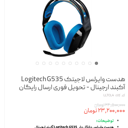
هدست وایرلس لاجیتک Logitech G535
آکبند ارجینال - تحویل فوری ارسال رایگان
کد کالا: LLTCL4
۲۴,۵۰۰,۰۰۰ تومان
۲۳,۲۰۰,۰۰۰ تومان
توضیحات:
هدست وایرلس دانگل دار Logitech G535 آکبند ارجینال