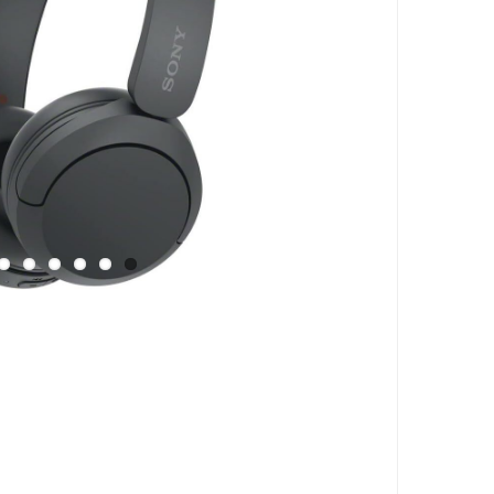
تجهیزات
دانگل،ل
ویدئو پ