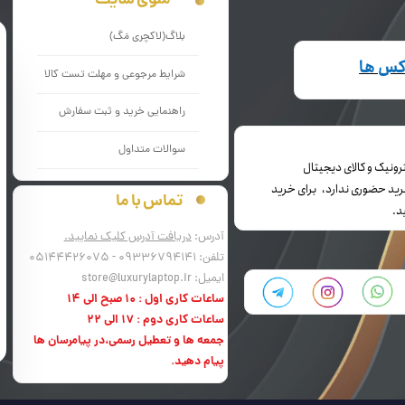
منوی سایت
بلاگ(لاکچری مَگ)
اکس ها
شرایط مرجوعی و مهلت تست کالا
راهنمایی خرید و ثبت سفارش
سوالات متداول
می باشد و خرید حضوری ندارد، برای خرید
تماس با ما
د.
آدرس:
دریافت آدرس کلیک نمایید.
تلفن: 09336794141 - 05144426075
ایمیل: store@luxurylaptop.ir
ساعات کاری اول : 10 صبح الی 14
ساعات کاری دوم : 17 الی 22
جمعه ها و تعطیل رسمی،در پیامرسان ها
پیام دهید.