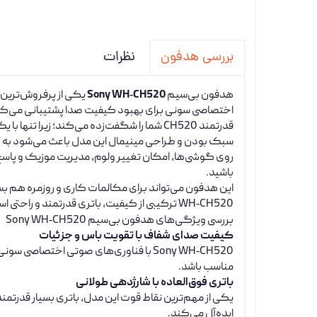
نظرات
بررسی هدفون
هدفون بی‌سیم
Sony WH‑CH520
یکی از پرفروش‌ترین 
اختصاصی سونی برای بهبود کیفیت صدا پشتیبانی می‌کند
قدرتمند CH520 شما را شگفت‌زده می‌کند؛ زیرا تنها با یک بار شارژ تا
سبک بودن و طراحی مینیمال این مدل باعث می‌شود به ر
روی گوشی‌ها، امکان تغییر ولوم، مدیریت موزیک و پاسخ‌ده
باشید.
این هدفون می‌تواند برای مکالمات کاری و روزمره هم بس
WH‑CH520 ترکیبی از کیفیت، باتری قدرتمند و راحتی است که آن را به یکی از بهترین گزینه‌ها در رده خود تبدیل کرده است.
بررسی ویژگی‌های هدفون بی‌سیم Sony WH‑CH520
کیفیت صدای شفاف با تقویت باس و جزئیات
Sony WH‑CH520 با فناوری‌های صوتی اخ
مناسب باشد.
باتری فوق‌العاده با شارژدهی طولانی
یکی از مهم‌ترین نقاط قوت این مدل، باتری بسیار قدرتمند
ایده‌آل می‌کند.