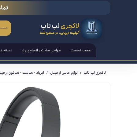
تمام
لاکچری
لپ تاپ
کیفیت اروپایی، در دستان شما
صفحه نخست
طراحی سایت و انجام پروژه
دسته بن
لپ تاپ
لاکچری لپ تاپ
لوازم جانبی ارجینال
ایرپاد - هدست - هدفون ارجینا
تبلت ها
قلم هوش
کامپیوتر PC - مانیتور - آل ا
کنسول ب
لوازم ج