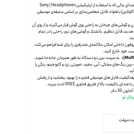
کیفیت صدای عالی که با استفاده از اپلیکیشن Sony | Headphones
Conne و امکان تنظیم EQ (اکولایزر) دلخواه، قابل شخصی‌سازی بر اساس سلیقه‌ی موسیقی
و گوشی‌های چرخان به راحتی روی گوش قرار می‌گیرند و از روی آن
هدبند قابل تنظیم، بالشتک و گوشی‌های نرم، راحتی را در تمام
ند.
فون داخلی امکان مکالمه‌ی هندزفری را برای شما فراهم می‌کند؛
یب خود خارج کنید.
به سرعت بین دو دستگاه به طور همزمان جابه‌جا شوید.
بین رنگ‌های مشکی، آبی، سفید، صورتی، زرد و کاپوچینو، رنگی را
ید.
د:
کیفیت فایل‌های موسیقی فشرده را بهبود ببخشید و از پخش
باکیفیت بالا از طریق فناوری DSEE لذت ببرید.
 30 دلار
نال نو
مت فیزیکی - 72 ساعت مهلت