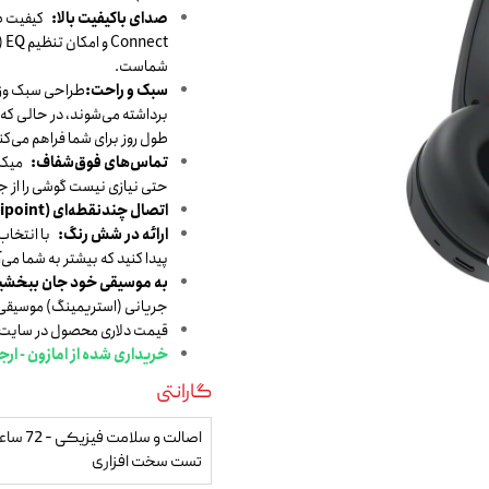
 و مودم
صدای باکیفیت بالا:
ct
وازم خودرویی و محصولات کاربردی
شماست.
سبک و راحت:
طراحی سبک وزن 
روژکتور
برداشته می‌شوند، در حالی که 
طول روز برای شما فراهم می‌کن
تماس‌های فوق‌شفاف:
میکرو
حتی نیازی نیست گوشی را از ج
اتصال چندنقطه‌ای (Multipoint):
ارائه در شش رنگ:
با انتخاب 
پیدا کنید که بیشتر به شما می‌آ
به موسیقی خود جان ببخشی
جریانی (استریمینگ) موسیقی با صدای 
قیمت دلاری محصول در سایت آمازون
خریداری شده از امازون - ارجی
گارانتی
اصالت و سلا
تست سخت افزاری