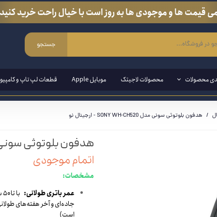
ی قیمت ها و موجودی ها به روز است با خیال راحت خرید کنید.
جستجو
دی محصولات
محصولات لاجیتک
موبایل Apple
قطعات لپ تاپ و کامپیوت
ل
هدفون بلوتوثی سونی مدل SONY WH-CH520 - ارجینال نو
ی ویندوزی
هدفون بلوتوثی سونی مدل SONY WH-CH520 -
مند ( قلم مخصوص لپ تاپ و تبلت)
اتمام موجودی
ین وان
مشخصات:
ازی
عمر باتری طولانی:
با
انبی
است)