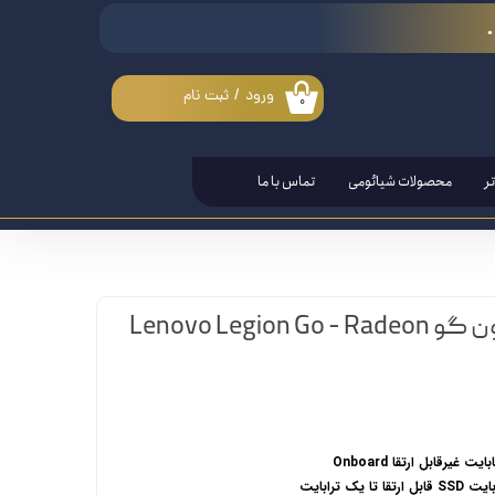
ورود
/
ثبت نام
۰
حساب کاربری من
تغییر گذر واژه
ر
محصولات شیائومی
تماس با ما
سفارشات
خروج از حساب کاربری
کنسول بازی لنوو لجیون گو Lenovo Legion Go - Radeon