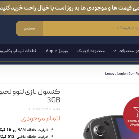
ی قیمت ها و موجودی ها به روز است با خیال راحت خرید کنید.
جستجو
دی محصولات
محصولات لاجیتک
موبایل Apple
قطعات لپ تاپ و کامپیوت
ی ویندوزی
مند ( قلم مخصوص لپ تاپ و تبلت)
3GB
ین وان
کد کالا: LLT-INT8522
اتمام موجودی
ازی
ظرفیت حافظه RAM رم:
16 گیگابایت غیرقابل ارتقا Onboard
انبی
ظرفیت حافظه داخلی:
512 گیگابایت SSD قابل ارتقا تا یک ترابایت