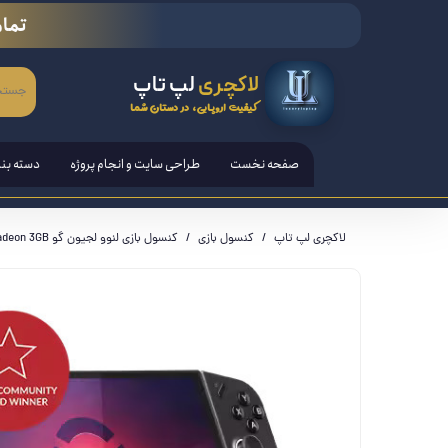
تمام
لاکچری
لپ تاپ
کیفیت اروپایی، در دستان شما
صفحه نخست
طراحی سایت و انجام پروژه
دسته بن
لپ تاپ
لاکچری لپ تاپ
کنسول بازی
کنسول بازی لنوو لجیون گو Lenovo Legion Go - Radeon 3GB
تبلت ها
قلم هوش
کامپیوتر PC - مانیتور - آل ا
کنسول ب
لوازم ج