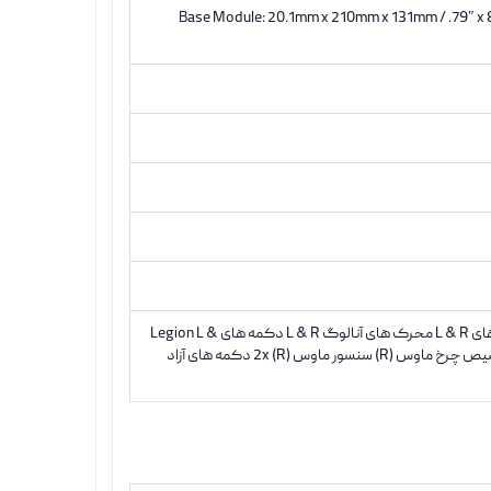
Base Module: 20.1mm x 210mm x 131mm / .79″ x 8
لژیون L/R دکمه های ABXY D-pad جوی استیک های جلوه هال L & R ضربه گیرهای L & R محرک های آنالوگ L & R دکمه های Legion L &
R دکمه مشاهده (L) دکمه منو (L) پد آهنگ (R) 6 عدد دکمه دستگیره قابل تخصیص چرخ ماوس (R) سنسور ماوس (R) 2x دکمه های آزاد