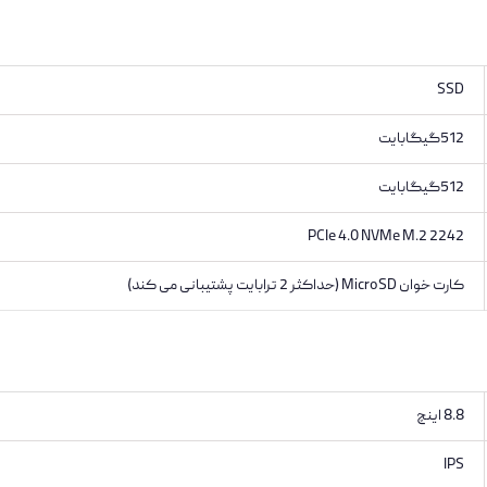
SSD
512گیگابایت
512گیگابایت
PCIe 4.0 NVMe M.2 2242
کارت خوان MicroSD (حداکثر 2 ترابایت پشتیبانی می کند)
8.8 اینچ
IPS