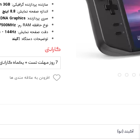
 و مودم
سازنده پردازنده گرافیکی:
n 3GB
اندازه صفحه نمایش:
8.8 اینچ
وازم خودرویی و محصولات کاربردی
سری پردازنده:
RDNA Graphics
نوع حافظه RAM رم:
7500MHz
روژکتور
دقت صفحه نمایش:
s - 144Hz
توضیحات دستگاه:
آکبند
گارانتی
7 روز مهلت تست + یکماه گارانتی
افزودن به علاقه مندی ها
آکبند (نو)