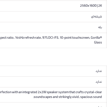
2560x1600 | 2K
شیشه‌ای
بله
spect ratio, 144Hz refresh rate, 97% DCI-P3, 10-point touchscreen, Gorilla®
Glass
ندارد
ندارد
erfection with an integrated 2x2W speaker system that crafts crystal-clear
soundscapes and strikingly vivid, spacious sound.