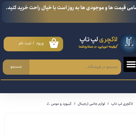
امی قیمت ها و موجودی ها به روز است با خیال راحت خرید کنید.
حساب کاربری من
تغییر گذر واژه
لاکچری
لپ تاپ
سفارشات
ورود
/
ثبت نام
۰
کیفیت اروپایی، در دستان شما
خروج از حساب کاربری
جستجو
لاکچری لپ تاپ
لوازم جانبی ارجینال
کیبورد و موس
کیبورد و موس سیمی گیمینگ RGB مدل VICTSING PC232A T9