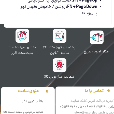
FN + Page Up:
حالت نورپردازی گرادیانی
FN + Page Down:
روشن / خاموش کردن نور
پس‌زمینه
پشتیبانی ۷ روز ﻫﻔﺘﻪ، ۲۴
هفت روز مهلت تست
اﻣﮑﺎن ﺗﺤﻮﯾﻞ سریع
ﺳﺎﻋﺘﻪ - آنلاین
بابت سخت افزار
ﺿﻤﺎﻧﺖ اﺻﻞ ﺑﻮدن ﮐﺎﻟﺎ
منوی سایت
تماس با ما
درس:
دریافت آدرس کلیک نمایید.
بلاگ(لاکچری مَگ)
فن: 09336794141 - 05144426075
شرایط مرجوعی و مهلت تست کالا
میل: store@luxurylaptop.ir