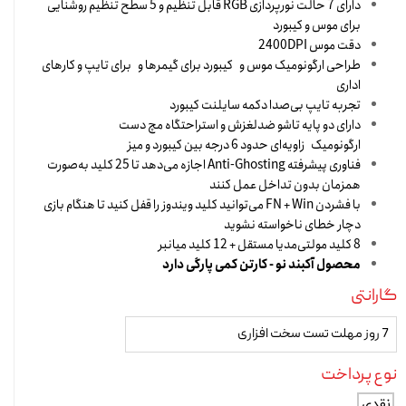
دارای 7 حالت نورپردازی RGB قابل تنظیم و 5 سطح تنظیم روشنایی
برای موس و کیبورد
دقت موس 2400DPI
طراحی ارگونومیک موس و کیبورد برای گیمرها و برای تایپ و کارهای
اداری
تجربه تایپ بی‌صدا دکمه سایلنت کیبورد
دارای دو پایه تاشو ضدلغزش و استراحتگاه مچ دست
ارگونومیک زاویه‌ای حدود 6 درجه بین کیبورد و میز
فناوری پیشرفته Anti-Ghosting اجازه می‌دهد تا 25 کلید به‌صورت
همزمان بدون تداخل عمل کنند
با فشردن FN + Win می‌توانید کلید ویندوز را قفل کنید تا هنگام بازی
دچار خطای ناخواسته نشوید
8 کلید مولتی‌مدیا مستقل + 12 کلید میانبر
محصول آکبند نو - کارتن کمی پارگی دارد
گارانتی
7 روز مهلت تست سخت افزاری
نوع پرداخت
نقدی