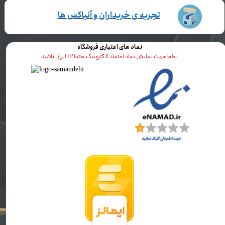
تجربه ی خریداران و آنباکس ها
نماد های اعتباری فروشگاه
لطفا جهت نمایش نماد اعتماد الکترونیک حتما IP ایران باشید