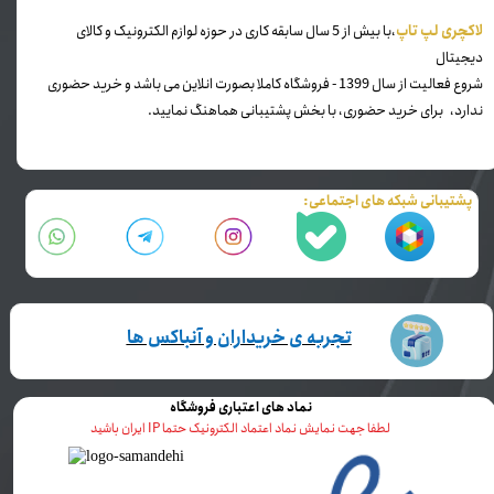
​لاکچری لپ تاپ
،با بیش از 5 سال سابقه کاری در حوزه لوازم الکترونیک و کالای
دیجیتال
شروع فعالیت از سال 1399 - فروشگاه کاملا بصورت انلاین می باشد و خرید حضوری
ندارد، برای خرید حضوری، با بخش پشتیبانی هماهنگ نمایید.
پشتیبانی شبکه های اجتماعی:
تجربه ی خریداران و آنباکس ها
نماد های اعتباری فروشگاه
لطفا جهت نمایش نماد اعتماد الکترونیک حتما IP ایران باشید