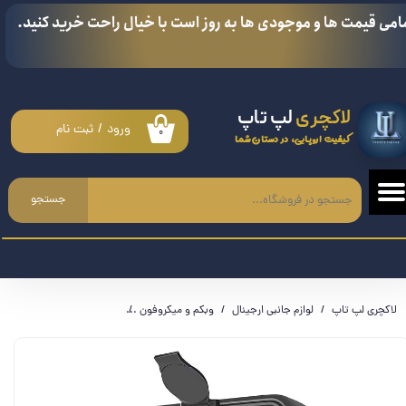
امی قیمت ها و موجودی ها به روز است با خیال راحت خرید کنید.
حساب کاربری من
تغییر گذر واژه
لاکچری
لپ تاپ
سفارشات
ورود
/
ثبت نام
۰
کیفیت اروپایی، در دستان شما
خروج از حساب کاربری
جستجو
لاکچری لپ تاپ
لوازم جانبی ارجینال
وبکم و میکروفون
وبکم FHD مدل ZIQIAN N5 - نو بدون جعبه / خریداری شده از آمازون