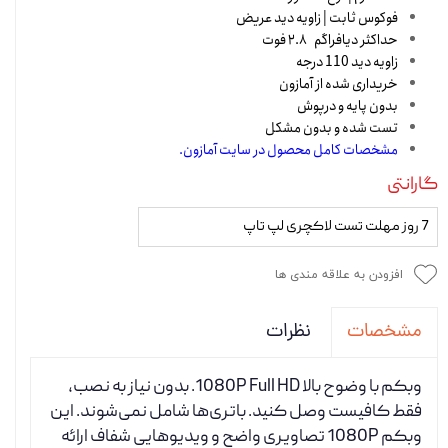
فوکوس ثابت | زاویه دید عریض
حداکثر دیافراگم ۲.۸ فوت
زاویه دید 110 درجه
خریداری شده از آمازون
بدون پایه و درپوش
تست شده و بدون مشکل
مشخصات کامل محصول در سایت آمازون.
گارانتی
7 روز مهلت تست لاکچری لپ تاپ
افزودن به علاقه مندی ها
نظرات
مشخصات
وبکم با وضوح بالا 1080P Full HD. بدون نیاز به نصب،
فقط کافیست وصل کنید. باتری‌ها شامل نمی‌شوند. این
وبکم 1080P تصاویری واضح و ویدیوهایی شفاف ارائه