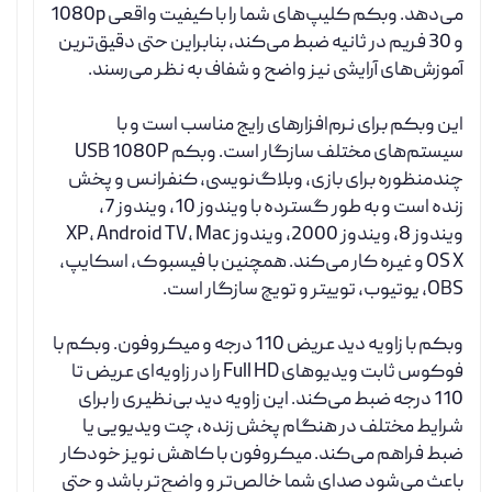
می‌دهد. وبکم کلیپ‌های شما را با کیفیت واقعی 1080p
و 30 فریم در ثانیه ضبط می‌کند، بنابراین حتی دقیق‌ترین
آموزش‌های آرایشی نیز واضح و شفاف به نظر می‌رسند.
این وبکم برای نرم‌افزارهای رایج مناسب است و با
سیستم‌های مختلف سازگار است. وبکم USB 1080P
چندمنظوره برای بازی، وبلاگ‌نویسی، کنفرانس و پخش
زنده است و به طور گسترده با ویندوز 10، ویندوز 7،
ویندوز 8، ویندوز 2000، ویندوز XP، Android TV، Mac
OS X و غیره کار می‌کند. همچنین با فیسبوک، اسکایپ،
OBS، یوتیوب، توییتر و تویچ سازگار است.
وبکم با زاویه دید عریض 110 درجه و میکروفون. وبکم با
فوکوس ثابت ویدیوهای Full HD را در زاویه‌ای عریض تا
110 درجه ضبط می‌کند. این زاویه دید بی‌نظیری را برای
شرایط مختلف در هنگام پخش زنده، چت ویدیویی یا
ضبط فراهم می‌کند. میکروفون با کاهش نویز خودکار
باعث می‌شود صدای شما خالص‌تر و واضح‌تر باشد و حتی