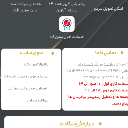
پشتیبانی ۷ روز ﻫﻔﺘﻪ، ۲۴
هفت روز مهلت تست
اﻣﮑﺎن ﺗﺤﻮﯾﻞ سریع
ﺳﺎﻋﺘﻪ - آنلاین
بابت سخت افزار
ﺿﻤﺎﻧﺖ اﺻﻞ ﺑﻮدن ﮐﺎﻟﺎ
منوی سایت
تماس با ما
درس:
دریافت آدرس کلیک نمایید.
بلاگ(لاکچری مَگ)
فن: 09336794141 - 05144426075
شرایط مرجوعی و مهلت تست کالا
میل: store@luxurylaptop.ir
اعات کاری اول : 10 صبح الی 14
راهنمایی خرید و ثبت سفارش
اعات کاری دوم : 17 الی 22
معه ها و تعطیل رسمی،در پیامرسان ها
سوالات متداول
یام دهید.
درباره فروشگاه ما