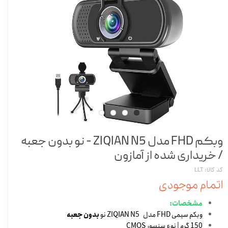
وبکم FHD مدل ZIQIAN N5 - نو بدون جعبه
/ خریداری شده از آمازون
کد کالا: LLT
اتمام موجودی
مشخصات:
وبکم سیمی FHD مدل ZIQIAN N5 نو
بدون جعبه
150 گرم | نوع سنسور CMOS