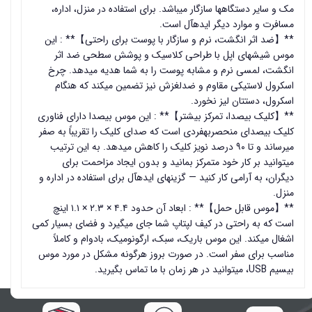
مک و سایر دستگاهها سازگار میباشد. برای استفاده در منزل، اداره،
مسافرت و موارد دیگر ایدهآل است.
**【ضد اثر انگشت، نرم و سازگار با پوست برای راحتی】** : این
موس شیشهای اپل با طراحی کلاسیک و پوشش سطحی ضد اثر
انگشت، لمسی نرم و مشابه پوست را به شما هدیه میدهد. چرخ
اسکرول لاستیکی مقاوم و ضدلغزش نیز تضمین میکند که هنگام
اسکرول، دستتان لیز نخورد.
**【کلیک بیصدا، تمرکز بیشتر】** : این موس بیصدا دارای فناوری
کلیک بیصدای منحصربهفردی است که صدای کلیک را تقریباً به صفر
میرساند و تا ۹۰ درصد نویز کلیک را کاهش میدهد. به این ترتیب
میتوانید بر کار خود متمرکز بمانید و بدون ایجاد مزاحمت برای
دیگران، به آرامی کار کنید — گزینهای ایدهآل برای استفاده در اداره و
منزل.
**【موس قابل حمل】** : ابعاد آن حدود ۴.۴ × ۲.۳ × ۱.۱ اینچ
است که به راحتی در کیف لپتاپ شما جای میگیرد و فضای بسیار کمی
اشغال میکند. این موس باریک، سبک، ارگونومیک، بادوام و کاملاً
مناسب برای سفر است. در صورت بروز هرگونه مشکل در مورد موس
بیسیم USB، میتوانید در هر زمان با ما تماس بگیرید.