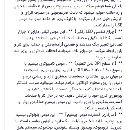
را برای شما فراهم میکند. موس بیسیم لپتاپ پس از ۵ دقیقه بیتحرکی
وارد حالت خواب میشود که باعث صرفهجویی در مصرف انرژی و
افزایش طول عمر آن میگردد. با کلیک روی هر دکمه میتوانید موس
USB را بیدار کنید.
**【چراغ تنفسی LED رنگی】** : این موس تبلتی دارای ۷ چراغ
تنفسی LED با رنگهای مختلف است که در حین استفاده بهطور
تصادفی تغییر رنگ میدهند و فضایی آرامشبخش و جذاب برای کار و
بازی ایجاد میکنند. موسهای LED میتوانند لحظات شادتری را برای شما
به ارمغان بیاورند.
**【۳ سطح DPI قابل تنظیم】** : موس کامپیوتری بیسیم با
وضوح ۸۰۰ / ۱۲۰۰ / ۱۶۰۰ DPI و فناوری ردیابی نوری، نسبت به
موسهای نوری استاندارد حساسیت بیشتری دارد و ردیابی نرم و
دقیقی را روی سطوح گوناگون فراهم میکند. میتوانید سرعت نشانگر
را به دلخواه انتخاب کنید، خستگی عضلات را کاهش دهید و
بهرهوری کاری خود را افزایش دهید. چه در حال کار با صفحات
گسترده، وبگردی یا بازی باشید، این موس بیسیم عملکردی روان و
پاسخگو را تضمین میکند.
**【سازگاری گسترده موس بیسیم】** : این موس بلوتوثی بیسیم
برای لپتاپ، رایانه شخصی، تبلت، مک، آیپد و آیفون مناسب است. با
اندروید، کرومبوک، ویندوز، ویستا، لینوکس، نوت‌بوک، سیستم عامل