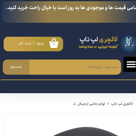
امی قیمت ها و موجودی ها به روز است با خیال راحت خرید کنید.
حساب کاربری من
تغییر گذر واژه
لاکچری
لپ تاپ
سفارشات
ورود
/
ثبت نام
۰
کیفیت اروپایی، در دستان شما
خروج از حساب کاربری
جستجو
لاکچری لپ تاپ
لوازم جانبی ارجینال
موس بی سیم دو حالته شارژی WREANU 2.4GHz & Bluetooth Mouse RGB - دکمه سایلنت