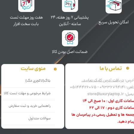
پشتیبانی ۷ روز ﻫﻔﺘﻪ، ۲۴
هفت روز مهلت تست
اﻣﮑﺎن ﺗﺤﻮﯾﻞ سریع
ﺳﺎﻋﺘﻪ - آنلاین
بابت سخت افزار
ﺿﻤﺎﻧﺖ اﺻﻞ ﺑﻮدن ﮐﺎﻟﺎ
منوی سایت
تماس با ما
درس:
دریافت آدرس کلیک نمایید.
بلاگ(لاکچری مَگ)
فن: 09336794141 - 05144426075
شرایط مرجوعی و مهلت تست کالا
میل: store@luxurylaptop.ir
اعات کاری اول : 10 صبح الی 14
راهنمایی خرید و ثبت سفارش
اعات کاری دوم : 17 الی 22
معه ها و تعطیل رسمی،در پیامرسان ها
سوالات متداول
یام دهید.