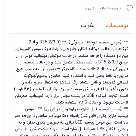
افزودن به علاقه مندی ها
نظرات
توضیحات
**【موس بیسیم دوحالته بلوتوثی】** (BT5.2/3.0 و 2.4
گیگاهرتز): حالت دوگانه امکان جابهجایی آزادانه یک موس کامپیوتری
بین دو دستگاه را فراهم میکند. در حالت بلوتوثی میتوانید موس را از
طریق BT5.2/3.0 به یک دستگاه متصل کنید و در حالت بیسیم از
طریق گیرنده USB 2.4G به دستگاه دیگر — بدون نیاز به نصب هیچ
درایوری، فقط وصل کنید و استفاده کنید. فناوری بیسیم/بلوتوث
اتصالی قدرتمند و قابل اعتماد ارائه میدهد که انتقال سریع داده را
بدون تأخیر یا قطعی ممکن میسازد و برد مؤثر آن تا ۱۰ متر (۳۳ فوت)
است. توجه: گیرنده USB در پشت موس قرار دارد. نمیتوانید همزمان
از حالت بلوتوث و حالت ۲.۴G استفاده کنید.
**【موس بیسیم قابل شارژ، صرفهجویی در انرژی】** : موس
بیسیم دارای باتری قابل شارژ بادوام ۵۰۰ میلیآمپر ساعتی با چرخه عمر
بالا است. این موس بیسیم LED نیازی به تعویض باتری ندارد و به
راحتی با کابل USB همراه قابل شارژ است. تنها ۲ ساعت شارژ، تا بیش
از ۷ روز زمان کار و ۳۰ روز زمان آمادهبهکار (استندبای) بسیار طولانی