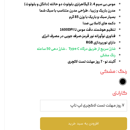
موس بی سیم 2.4 گیگاهرتزی بلوتوث دو حالته (دانگل و بلوتوث)
مدرن باریک و زیبا ، طراحی مدرن متناسب با سبک شما
بسیار سبک و باریک با وزن 85 گرم
دکمه های کاملا بی صدا
تنظیم هوشمند دقت موس تا 1600DPI
فناوری نوآورانه نور قرمز،صرفه جویی در مصرف انرژی
دارای نورپردازی RGB
شارژ سریع از طریق درگاه Type C ، شارژ دهی 50 ساعته
رنگ مشکی
آکبند نو - 7 روز مهلت تست لاکچری
رنگ
: مشکی
گارانتی
۷ روز مهلت تست لاکچری لپ تاپ
افزودن به سبد خرید