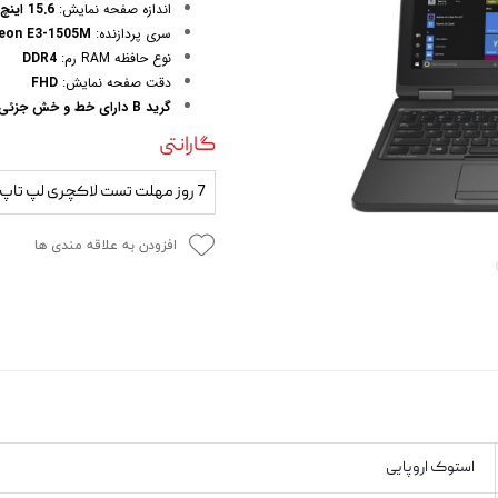
اندازه صفحه نمایش:
15.6 اینچ
 و مودم
سری پردازنده:
eon E3-1505M
نوع حافظه RAM رم:
DDR4
وازم خودرویی و محصولات کاربردی
دقت صفحه نمایش:
FHD
روژکتور
گرید B دارای خط و خش جزئی
گارانتی
7 روز مهلت تست لاکچری لپ تاپ
افزودن به علاقه مندی ها
استوک اروپایی