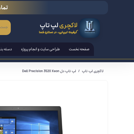
تمام
لاکچری
لپ تاپ
کیفیت اروپایی، در دستان شما
صفحه نخست
طراحی سایت و انجام پروژه
دسته بن
لپ تاپ
لاکچری لپ تاپ
لپ تاپ دل Dell Precision 3520 Xeon
تبلت ها
قلم هوش
کامپیوتر PC - مانیتور - آل ا
کنسول ب
لوازم ج