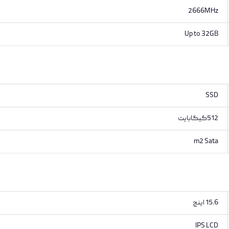
2666MHz
Up to 32GB
SSD
512گیگابایت
m2 Sata
15.6 اینچ
IPS LCD