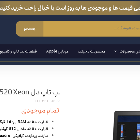
ی قیمت ها و موجودی ها به روز است با خیال راحت خرید کنید.
جستجو
دی محصولات
محصولات لاجیتک
موبایل Apple
قطعات لپ تاپ و کامپیوت
ی ویندوزی
لپ تاپ دل Dell Precision 3520 Xeon
مند ( قلم مخصوص لپ تاپ و تبلت)
کد کالا: LLT-MET
ین وان
اتمام موجودی
ازی
ظرفیت حافظه RAM رم:
16 گیگابایت
ظرفیت حافظه داخلی:
512 گیگابایت m2Sata
انبی
سازنده پردازنده گرافیکی:
Quadro