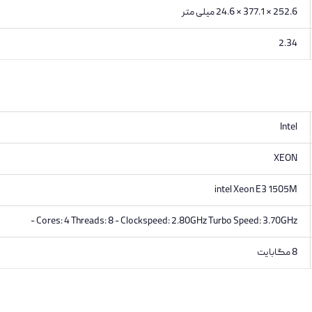
252.6 * 377.1 * 24.6 میلی متر
2.34
Intel
XEON
intel Xeon E3 1505M
Cores: 4 Threads: 8 - Clockspeed: 2.80GHz Turbo Speed: 3.70GHz -
8 مگابایت