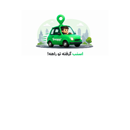
DDR4
3200MHz
SSD
512گیگابایت
512 GB PCIe® NVMe™ TLC M.2 SSD
16 اینچ
IPS LCD