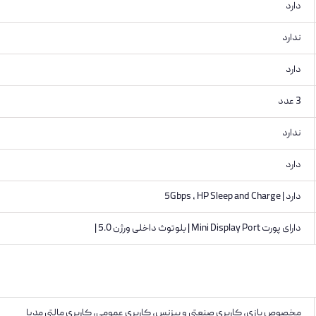
دارد
ندارد
دارد
3 عدد
ندارد
دارد
دارد | 5Gbps ، HP Sleep and Charge
دارای پورت Mini Display Port | بلوتوث داخلی ورژن 5.0 |
مخصوص بازی, کاربری صنعتی و بیزنس, کاربری عمومی, کاربری مالتی مدیا