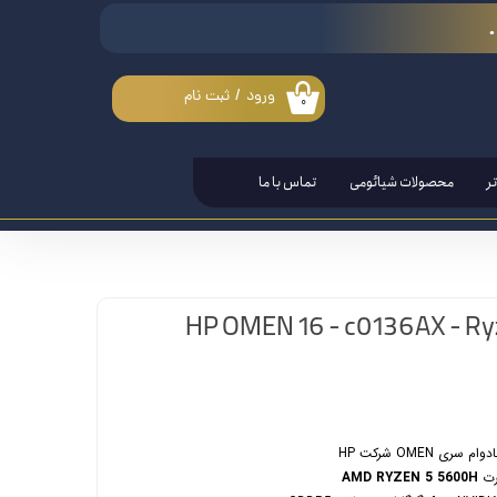
ورود
/
ثبت نام
۰
حساب کاربری من
تغییر گذر واژه
ر
محصولات شیائومی
تماس با ما
سفارشات
خروج از حساب کاربری
 OMEN شرکت HP
AMD RYZEN 5 5600H