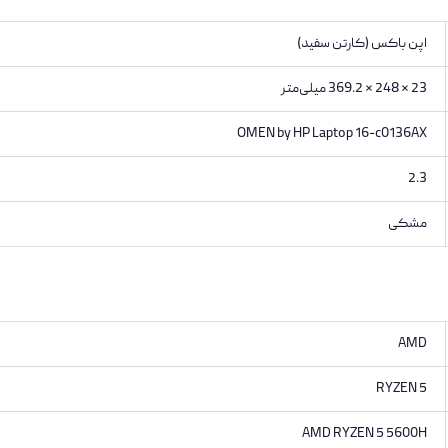
اپن باکس (کارتن سفید)
23 × 248 × 369.2 میلی‌متر
OMEN by HP Laptop 16-c0136AX
2.3
مشکی
AMD
RYZEN 5
AMD RYZEN 5 5600H