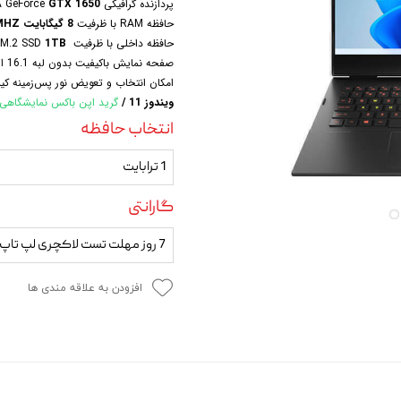
پردازنده گرافیکی NVIDIA GeForce
GTX 1650
 و مودم
حافظه RAM با ظرفیت
8 گیگابایت
MHZ
حافظه داخلی با ظرفیت PCIe® NVMe™ M.2 SSD
1TB
وازم خودرویی و محصولات کاربردی
صفحه نمایش باکیفیت بدون لبه 16.1 اینچ IPS ضد انعکاس و مات -
امکان انتخاب و تعویض نور پس‌زمینه کیب
روژکتور
ویندوز 11 /
گرید اپن باکس نمایشگاهی
انتخاب حافظه
1 ترابایت
گارانتی
7 روز مهلت تست لاکچری لپ تاپ
افزودن به علاقه مندی ها