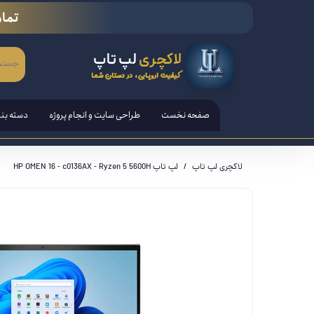
تمام
لاکچری
لپ تاپ
کیفیت اروپایی، در دستان شما
صفحه نخست
طراحی سایت و انجام پروژه
دسته بن
لپ تاپ
لاکچری لپ تاپ
لپ تاپ HP OMEN 16 - c0136AX - Ryzen 5 5600H
تبلت ها
قلم هوش
کامپیوتر PC - مانیتور - آل ا
کنسول ب
لوازم ج