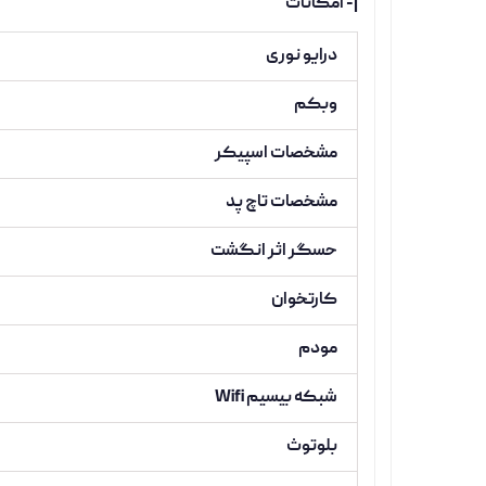
|- امکانات
درایو نوری
وبکم
مشخصات اسپیکر
مشخصات تاچ پد
حسگر اثر انگشت
کارتخوان
مودم
شبکه بیسیم Wifi
بلوتوث