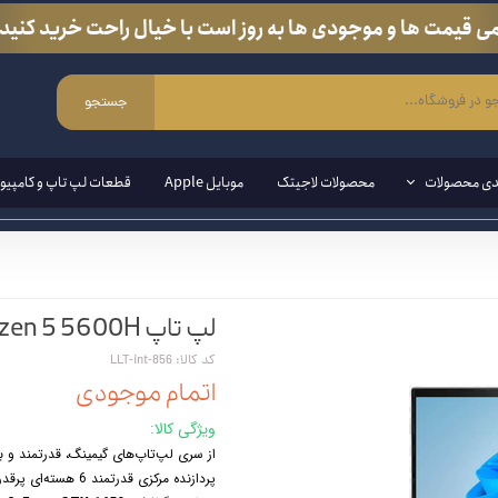
ی قیمت ها و موجودی ها به روز است با خیال راحت خرید کنید.
جستجو
دی محصولات
محصولات لاجیتک
موبایل Apple
قطعات لپ تاپ و کامپیوت
ی ویندوزی
لپ تاپ HP OMEN 16 - c0136AX - Ryzen 5 5600H
مند ( قلم مخصوص لپ تاپ و تبلت)
کد کالا: LLT-int-856
ین وان
اتمام موجودی
ازی
ویژگی کالا:
از سری لپ‌تاپ‌های گیمینگ، قدرتمند و بادوام سری
انبی
پردازنده مرکزی قدرتمند 6 هسته‌ای پرقدرت