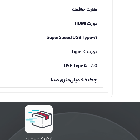
کارت حافظه
پورت HDMI
SuperSpeed USB Type-A
پورت Type-C
USB Type A - 2.0
جک 3.5 میلی‌متری صدا
اﻣﮑﺎن ﺗﺤﻮﯾﻞ سریع