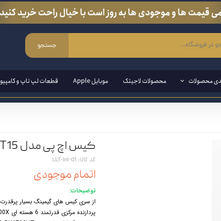
ی قیمت ها و موجودی ها به روز است با خیال راحت خرید کنید.
جستجو
دی محصولات
محصولات لاجیتک
موبایل Apple
قطعات لپ تاپ و کامپیوت
ی ویندوزی
کیس اچ پی مدل HP OMEN 25L-GT15
مند ( قلم مخصوص لپ تاپ و تبلت)
کد کالا: LLT-int-O1
ین وان
اتمام موجودی
ازی
توضیحات:
از سری کیس های گیمینگ بسیار پرقدرت و بی نظ
انبی
پردازنده مرکزی قدرتمند 6 هسته ای AMD RYZEN 5 5600X