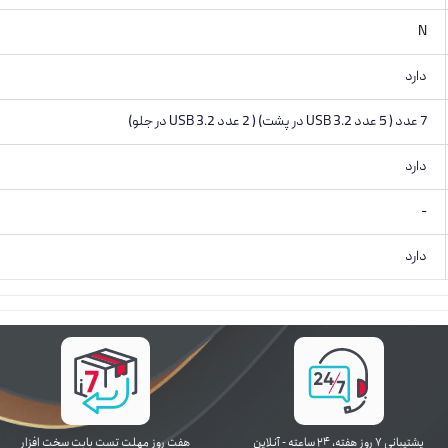
N
دارد
7 عدد ( 5 عدد USB 3.2 در پشت) ( 2 عدد USB 3.2 در جلو)
دارد
-
دارد
پشتیبانی ۷ روز ﻫﻔﺘﻪ، ۲۴ ﺳﺎﻋﺘﻪ - آنلاین
هفت روز مهلت تست بابت سخت افزار