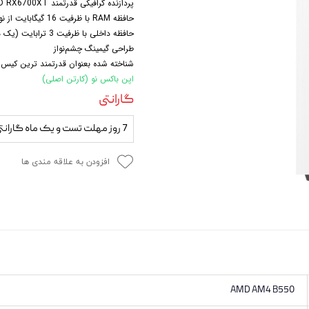
پردازنده گرافیکی قدرتمند AMD RX6700XT با حافظه اختصاصی 12 گیگابایت
 و مودم
حافظه RAM با ظرفیت 16 گیگابایت از نوع DDR4 همراه با قابلیت ارتقا 64 گیگابایت
حافظه داخلی با ظرفیت 3 ترابایت (یک هارد 1 ترابایت SSD + یک هارد 2TB HDD)
وازم خودرویی و محصولات کاربردی
طراحی گیمینگ چشم‌نواز
شناخته شده بعنوان قدرتمند ترین کیس ه
روژکتور
اپن باکس نو (کارتن اصلی)
گارانتی
7 روز مهلت تست و یک ماه گارانتی
افزودن به علاقه مندی ها
AMD AM4 B550