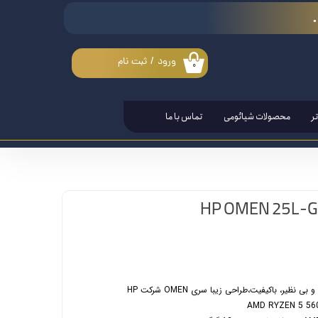
ورود
/
ثبت نام
۰
حساب کاربری من
تغییر گذر واژه
ر
محصولات شیائومی
تماس با ما
سفارشات
خروج از حساب کاربری
یر، باکیفیت،طراحی زیبا سری OMEN شرکت HP