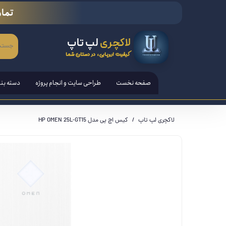
تمام
لاکچری
لپ تاپ
کیفیت اروپایی، در دستان شما
صفحه نخست
طراحی سایت و انجام پروژه
دسته بن
لپ تاپ
لاکچری لپ تاپ
کیس اچ پی مدل HP OMEN 25L-GT15
تبلت ها
قلم هوش
کامپیوتر PC - مانیتور - آل ا
کنسول ب
لوازم ج