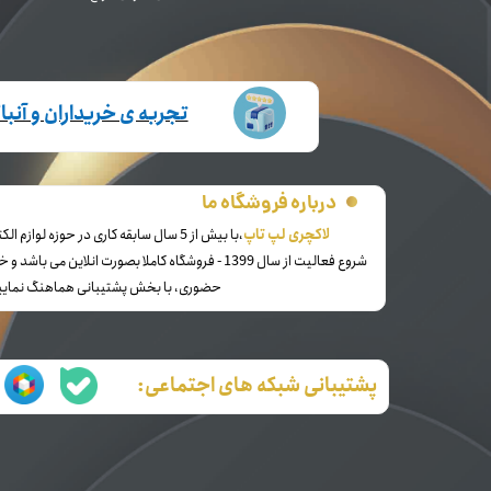
تجربه ی خریداران و آنب
درباره فروشگاه ما
​لاکچری لپ تاپ
،با بیش از 5 سال سابقه کاری در حوزه لوازم الکترونیک و کالای دیجیتال
شروع فعالیت از سال 1399 - فروشگاه کاملا بصورت انلاین 
حضوری، با بخش پشتیبانی هماهنگ نمایی
پشتیبانی شبکه های اجتماعی: