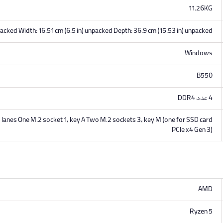
11.26KG
packed Width: 16.51 cm (6.5 in) unpacked Depth: 36.9 cm (15.53 in) unpacked
Windows
B550
4 عدد DDR4
1 lanes One M.2 socket 1, key A Two M.2 sockets 3, key M (one for SSD card
PCIe x4 Gen 3)
AMD
Ryzen 5