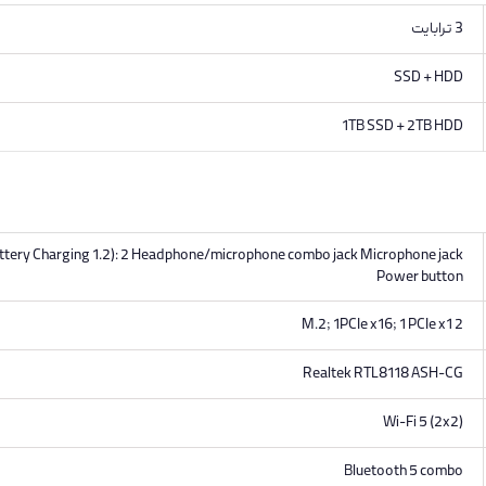
3 ترابایت
SSD + HDD
1TB SSD + 2TB HDD
Battery Charging 1.2): 2 Headphone/microphone combo jack Microphone jack
Power button
2 M.2; 1PCIe x16; 1 PCIe x1
Realtek RTL8118 ASH-CG
Wi-Fi 5 (2x2)
Bluetooth 5 combo