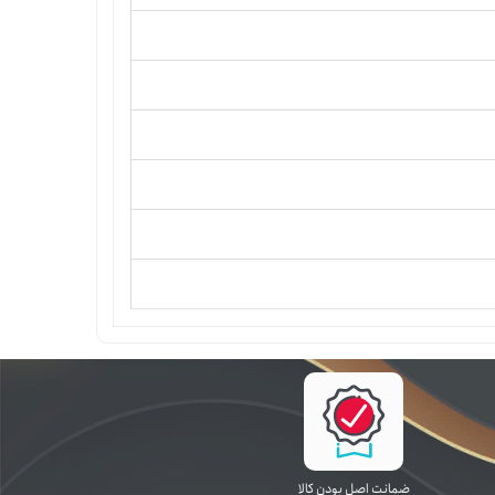
ﺿﻤﺎﻧﺖ اﺻﻞ ﺑﻮدن ﮐﺎﻟﺎ