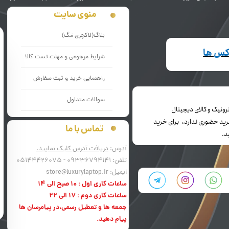
منوی سایت
بلاگ(لاکچری مَگ)
اکس ها
شرایط مرجوعی و مهلت تست کالا
راهنمایی خرید و ثبت سفارش
سوالات متداول
می باشد و خرید حضوری ندارد، برای خرید
تماس با ما
د.
آدرس:
دریافت آدرس کلیک نمایید.
تلفن: 09336794141 - 05144426075
ایمیل: store@luxurylaptop.ir
ساعات کاری اول : 10 صبح الی 14
ساعات کاری دوم : 17 الی 22
جمعه ها و تعطیل رسمی،در پیامرسان ها
پیام دهید.