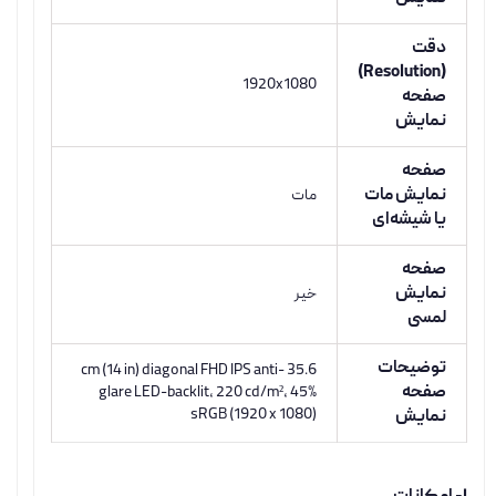
دقت
(Resolution)
1920x1080
صفحه
نمایش
صفحه
نمایش مات
مات
یا شیشه‌ای
صفحه
نمایش
خیر
لمسی
توضیحات
35.6 cm (14 in) diagonal FHD IPS anti-
صفحه
glare LED-backlit, 220 cd/m², 45%
sRGB (1920 x 1080)
نمایش