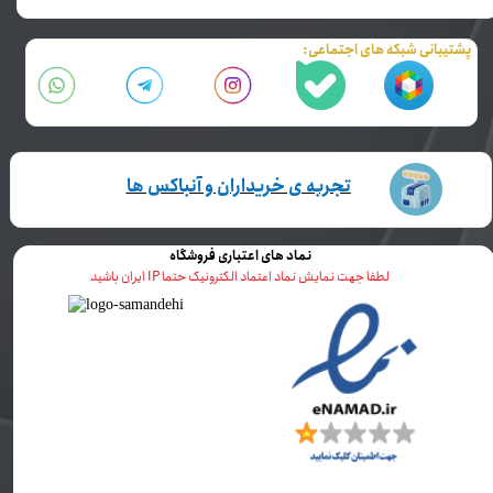
پشتیبانی شبکه های اجتماعی:
تجربه ی خریداران و آنباکس ها
نماد های اعتباری فروشگاه
لطفا جهت نمایش نماد اعتماد الکترونیک حتما IP ایران باشید