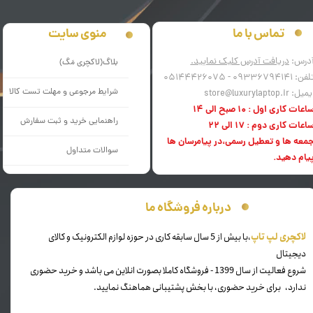
منوی سایت
تماس با ما
درس:
دریافت آدرس کلیک نمایید.
بلاگ(لاکچری مَگ)
فن: 09336794141 - 05144426075
شرایط مرجوعی و مهلت تست کالا
میل: store@luxurylaptop.ir
اعات کاری اول : 10 صبح الی 14
راهنمایی خرید و ثبت سفارش
اعات کاری دوم : 17 الی 22
معه ها و تعطیل رسمی،در پیامرسان ها
سوالات متداول
یام دهید.
درباره فروشگاه ما
​لاکچری لپ تاپ
،با بیش از 5 سال سابقه کاری در حوزه لوازم الکترونیک و کالای
دیجیتال
شروع فعالیت از سال 1399 - فروشگاه کاملا بصورت انلاین می باشد و خرید حضوری
ندارد، برای خرید حضوری، با بخش پشتیبانی هماهنگ نمایید.