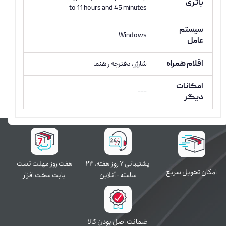
باتری
to 11 hours and 45 minutes
سیستم
Windows
عامل
اقلام همراه
شارژر، دفترچه راهنما
امکانات
---
دیگر
پشتیبانی ۷ روز ﻫﻔﺘﻪ، ۲۴
هفت روز مهلت تست
اﻣﮑﺎن ﺗﺤﻮﯾﻞ سریع
ﺳﺎﻋﺘﻪ - آنلاین
بابت سخت افزار
ﺿﻤﺎﻧﺖ اﺻﻞ ﺑﻮدن ﮐﺎﻟﺎ