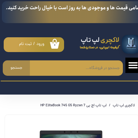
امی قیمت ها و موجودی ها به روز است با خیال راحت خرید کنید.
حساب کاربری من
تغییر گذر واژه
لاکچری
لپ تاپ
سفارشات
ورود
/
ثبت نام
۰
کیفیت اروپایی، در دستان شما
خروج از حساب کاربری
جستجو
لاکچری لپ تاپ
لپ تاپ اچ پی HP EliteBook 745 G5 Ryzen 7