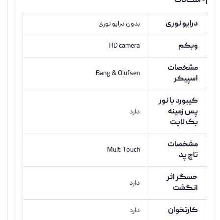
|- امکانات
درایو نوری
بدون درایو نوری
وبکم
HD camera
مشخصات
Bang & Olufsen
اسپیکر
کیبورد با نور
پس زمینه
دارد
بک لایت
مشخصات
Multi Touch
تاچ پد
حسگر اثر
دارد
انگشت
کارتخوان
دارد