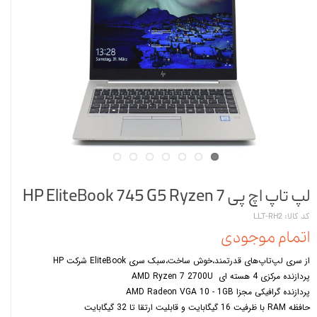
لپ تاپ اچ پی HP EliteBook 745 G5 Ryzen 7
کد کالا: LLT-RH2
اتمام موجودی
از سری لپ‌تاپ‌های قدرتمند،خوش ساخت،سبک سری EliteBook شرکت HP
پردازنده مرکزی 4 هسته ای AMD Ryzen 7 2700U
پردازنده گرافیکی مجزا AMD Radeon VGA 10 - 1GB
حافظه RAM با ظرفیت 16 گیگابایت و قابلیت ارتقا تا 32 گیگابایت