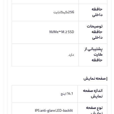
حافظه
256گیگابایت
داخلی
توصیحات
حافظه
NVMe™ M.2 SSD
داخلی
پشتیبانی از
کارت
دارد
حافظه
| صفحه نمایش
اندازه صفحه
14.1 اینچ
نمایش
نوع صفحه
IPS anti-glare LED-backlit
نمایش