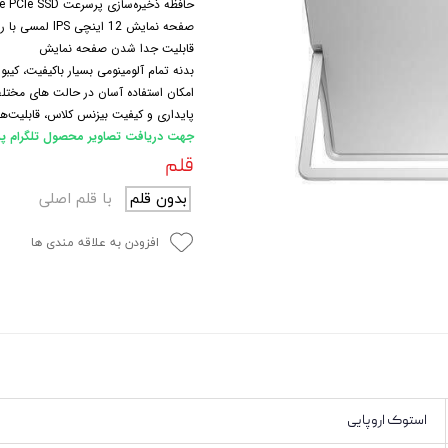
حافظه ذخیره‌سازی پرسرعت NVMe PCIe SSD با ظرفیت
 و مودم
صفحه نمایش 12 اینچی IPS لمسی با رزولوشن 1824 * 2736 پیکسل 2K
قابلیت جدا شدن صفحه نمایش
وازم خودرویی و محصولات کاربردی
بدنه تمام آلومینومی بسیار باکیفیت، کیبوردی بسیار خوش‎تایپ،
امکان استفاده آسان در حالت‎ های مختلف به لطف وزن سبک
روژکتور
پایداری و کیفیت بیزنس کلاس، قابلیت‌ها
جهت دریافت تصاویر محصول تلگرام پی
قلم
بدون قلم
با قلم اصلی
افزودن به علاقه مندی ها
استوک اروپایی