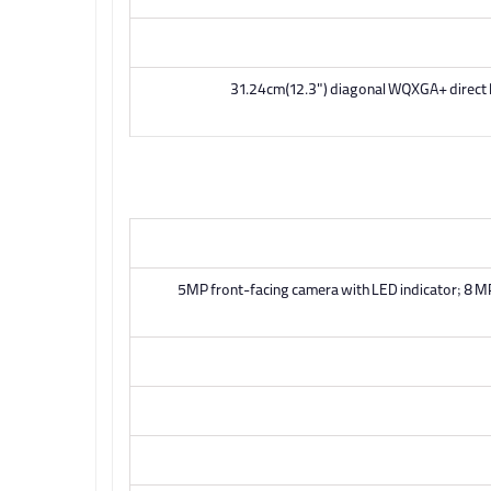
31.24cm(12.3") diagonal WQXGA+ direct b
5MP front-facing camera with LED indicator; 8 MP