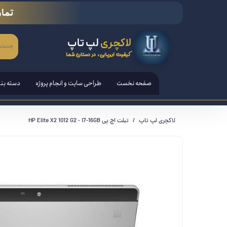
تمام
لاکچری
لپ تاپ
کیفیت اروپایی، در دستان شما
صفحه نخست
طراحی سایت و انجام پروژه
دسته بن
لپ تاپ
لاکچری لپ تاپ
تبلت اچ پی HP Elite X2 1012 G2 - i7-16GB
تبلت ها
قلم هوش
کامپیوتر PC - مانیتور - آل ا
کنسول ب
لوازم ج