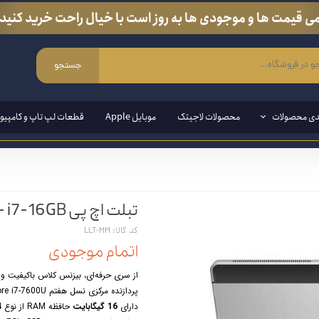
ی قیمت ها و موجودی ها به روز است با خیال راحت خرید کنید.
جستجو
دی محصولات
محصولات لاجیتک
موبایل Apple
قطعات لپ تاپ و کامپیوت
ی ویندوزی
تبلت اچ پی HP Elite X2 1012 G2 - i7-16GB
مند ( قلم مخصوص لپ تاپ و تبلت)
کد کالا: LLT-MM
ین وان
اتمام موجودی
ازی
از سری حرفه‌ای، بیزنس کلاس باکیفیت و پرمیوم lite
پردازنده مرکزی نسل هفتم Intel Core i7-7600U
انبی
دارای
16 گیگابایت
حافظه RAM از نوع DDR4