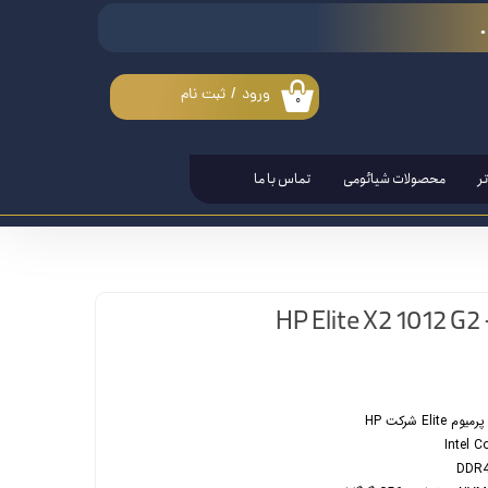
ورود
/
ثبت نام
۰
حساب کاربری من
تغییر گذر واژه
ر
محصولات شیائومی
تماس با ما
سفارشات
خروج از حساب کاربری
E شرکت HP