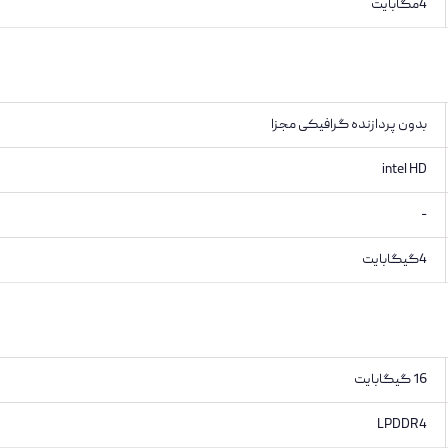
4مگابایت
بدون پردازنده گرافیکی مجزا
intel HD
-
4گیگابایت
16 گیگابایت
LPDDR4