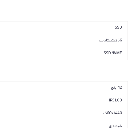
SSD
256گیگابایت
SSD NVME
12 اینچ
IPS LCD
2560x1440
شیشه‌ای