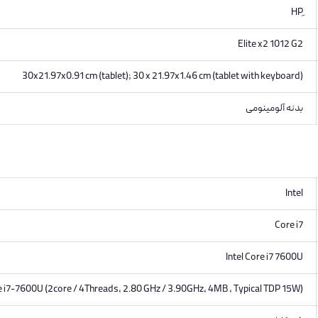
Elite x2 1012 G2
30x21.97x0.91 cm (tablet); 30 x 21.97x1.46 cm (tablet with keyboard)
بدنه آلومینومی
Intel
Core i7
Intel Core i7 7600U
re i7-7600U (2core / 4Threads, 2.80 GHz / 3.90GHz, 4MB , Typical TDP 15W)