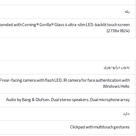
بله
onded with Corning® Gorilla® Glass 4 ultra-slim LED-backlit touch screen
(2736x1824)
بدون درایو نوری
 rear-facing camera with flash LED; IR camera for face authentication with
Windows Hello
Audio by Bang & Olufsen, Dual stereo speakers, Dual microphone array
دارد
Clickpad with multitouch gestures