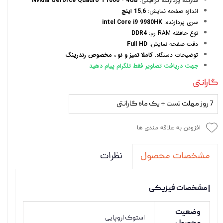
سازنده پردازنده گرافیکی:
Nvidia Geforce Quadro T1000 - 4GB
اندازه صفحه نمایش:
15.6 اینچ
سری پردازنده:
intel Core i9 9980HK
نوع حافظه RAM رم:
DDR4
دقت صفحه نمایش:
Full HD
توضیحات دستگاه:
کاملا تمیز و نو ، مخصوص رندرینگ
جهت دریافت تصاویر فقط تلگرام پیام دهید
گارانتی
7 روز مهلت تست + یک ماه گارانتی
افزودن به علاقه مندی ها
نظرات
مشخصات محصول
| مشخصات فیزیکی
وضعیت
استوک اروپایی