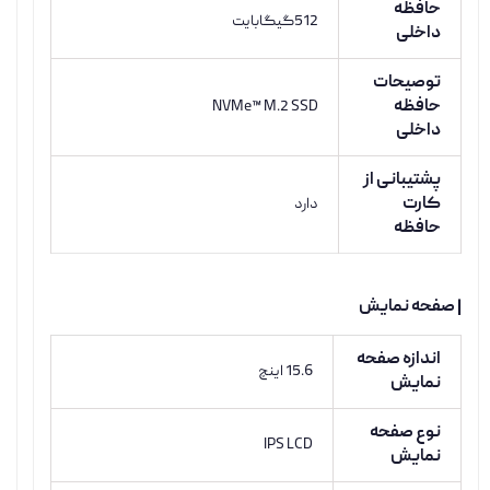
حافظه
512گیگابایت
داخلی
توصیحات
حافظه
NVMe™ M.2 SSD
داخلی
پشتیبانی از
کارت
دارد
حافظه
| صفحه نمایش
اندازه صفحه
15.6 اینچ
نمایش
نوع صفحه
IPS LCD
نمایش