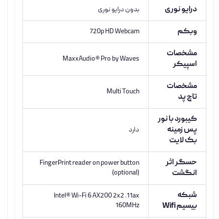
درایو نوری
بدون درایو نوری
وبکم
720p HD Webcam
مشخصات
MaxxAudio® Pro by Waves
اسپیکر
مشخصات
Multi Touch
تاچ پد
کیبورد با نور
پس زمینه
دارد
بک لایت
حسگر اثر
FingerPrint reader on power button
انگشت
(optional)
شبکه
Intel® Wi-Fi 6 AX200 2x2 .11ax
بیسیم Wifi
160MHz