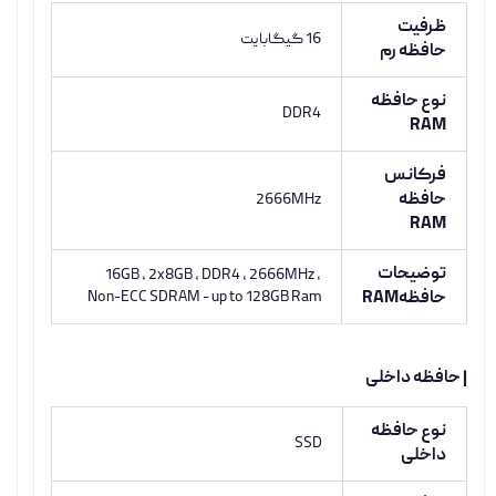
ظرفیت
16 گيگابايت
حافظه رم
نوع حافظه
DDR4
RAM
فرکانس
حافظه
2666MHz
RAM
توضیحات
16GB , 2x8GB , DDR4 , 2666MHz ,
حافظهRAM
Non-ECC SDRAM - up to 128GB Ram
| حافظه داخلی
نوع حافظه
SSD
داخلی