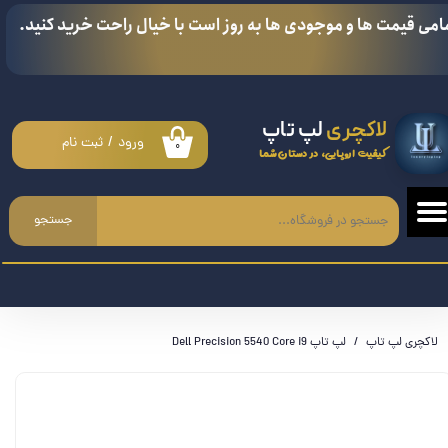
امی قیمت ها و موجودی ها به روز است با خیال راحت خرید کنید.
حساب کاربری من
تغییر گذر واژه
لاکچری
لپ تاپ
سفارشات
ورود
/
ثبت نام
۰
کیفیت اروپایی، در دستان شما
خروج از حساب کاربری
جستجو
لاکچری لپ تاپ
لپ تاپ Dell Precision 5540 Core i9