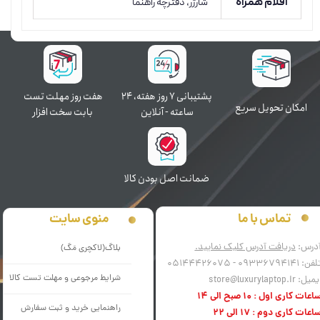
اقلام همراه
شارژر، دفترچه راهنما
پشتیبانی ۷ روز ﻫﻔﺘﻪ، ۲۴
هفت روز مهلت تست
اﻣﮑﺎن ﺗﺤﻮﯾﻞ سریع
ﺳﺎﻋﺘﻪ - آنلاین
بابت سخت افزار
ﺿﻤﺎﻧﺖ اﺻﻞ ﺑﻮدن ﮐﺎﻟﺎ
منوی سایت
تماس با ما
درس:
دریافت آدرس کلیک نمایید.
بلاگ(لاکچری مَگ)
فن: 09336794141 - 05144426075
شرایط مرجوعی و مهلت تست کالا
میل: store@luxurylaptop.ir
اعات کاری اول : 10 صبح الی 14
راهنمایی خرید و ثبت سفارش
اعات کاری دوم : 17 الی 22