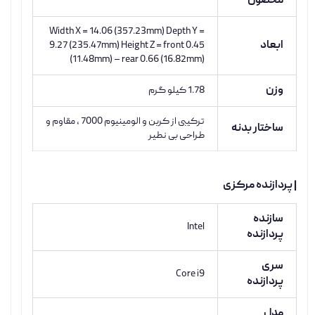
محصول
Width X = 14.06 (357.23mm) Depth Y =
ابعاد
9.27 (235.47mm) Height Z = front 0.45
(11.48mm) – rear 0.66 (16.82mm)
وزن
1.78 کیلو گرم
ترکیبی از کربن و الومینیوم 7000 ، مقاوم و
ساختار بدنه
طراحی بی نطیر
| پردازنده مرکزی
سازنده
Intel
پردازنده
سری
Core i9
پردازنده
مدل