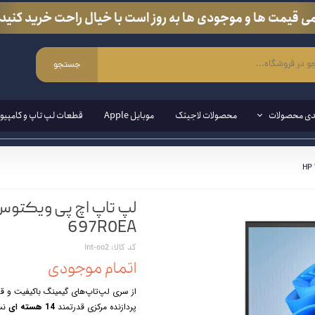
ی قیمت ها و موجودی ها به روز است با خیال راحت خرید کنید.
جستجو
دی محصولات
محصولات لاجیتک
موبایل Apple
قطعات لپ تاپ و کامپیوت
ی ویندوزی
مند ( قلم مخصوص لپ تاپ و تبلت)
697R0EA
ین وان
کد کالا: int-oo2
اتمام موجودی
ازی
از سری لپ‌تاپ‌های گیمینگ باکیفیت و قدرتمند سری 
انبی
پردازنده مرکزی قدرتمند
14 هسته ای
نسل 