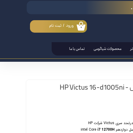
ورود
/
ثبت نام
۰
حساب کاربری من
تغییر گذر واژه
ر
محصولات شیائومی
تماس با ما
سفارشات
خروج از حساب کاربری
لپ تاپ اچ پی ویکتوس HP Victus 16-d1005ni -
Victus شرکت HP
دوازدهم intel Core
i7 12700H