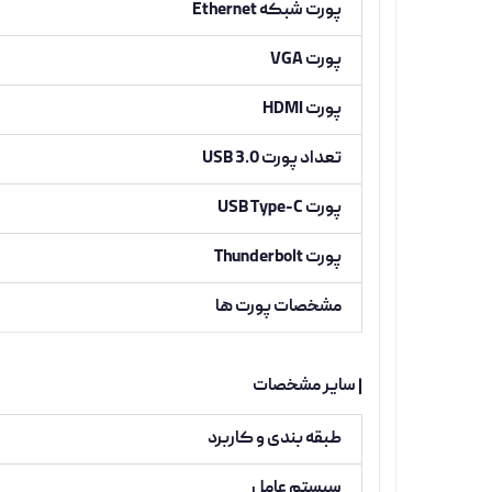
پورت شبکه Ethernet
پورت VGA
پورت HDMI
تعداد پورت USB 3.0
پورت USB Type-C
پورت Thunderbolt
مشخصات پورت ها
| سایر مشخصات
طبقه بندی و کاربرد
سیستم عامل