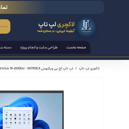
تمام
لاکچری
لپ تاپ
کیفیت اروپایی، در دستان شما
صفحه نخست
طراحی سایت و انجام پروژه
دسته بن
لپ تاپ
لاکچری لپ تاپ
لپ تاپ اچ پی ویکتوس HP Victus 16-d1005ni - 697R0EA
تبلت ها
قلم هوش
کامپیوتر PC - مانیتور - آل ا
کنسول ب
لوازم ج