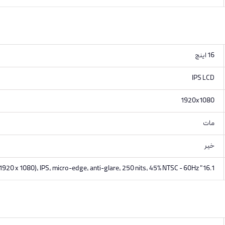
16 اینچ
IPS LCD
1920x1080
مات
خیر
16.1" diagonal, FHD (1920 x 1080), IPS, micro-edge, anti-glare, 250 nits, 45% NTSC - 60Hz