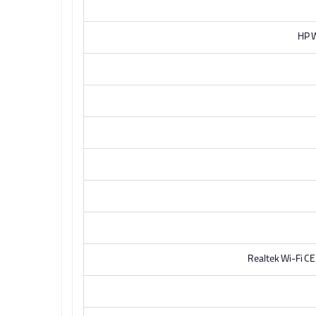
HP W
Realtek Wi-Fi CE