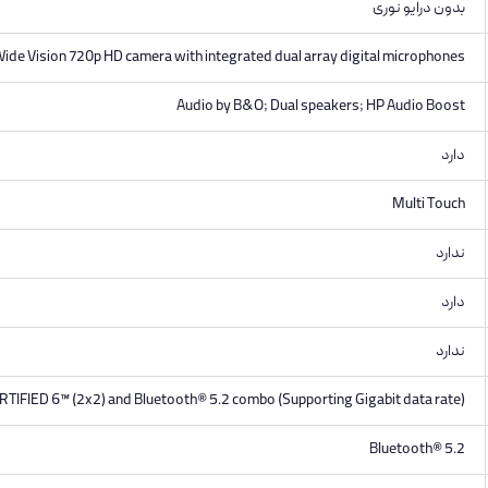
بدون درایو نوری
ide Vision 720p HD camera with integrated dual array digital microphones
Audio by B&O; Dual speakers; HP Audio Boost
دارد
Multi Touch
ندارد
دارد
ندارد
RTIFIED 6™ (2x2) and Bluetooth® 5.2 combo (Supporting Gigabit data rate)
Bluetooth® 5.2