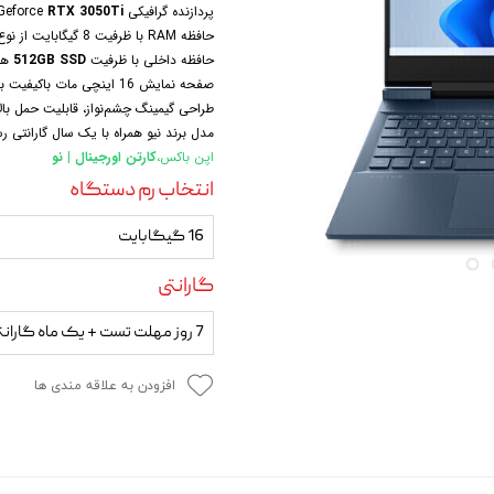
پردازنده گرافیکی
RTX 3050Ti
 Geforce
 و مودم
حافظه RAM با ظرفیت 8 گیگابایت از نوع
حافظه داخلی با ظرفیت
512GB SSD
همر
وازم خودرویی و محصولات کاربردی
صفحه نمایش 16 اینچی مات باکیفیت با وضوح تصویر بالا با رفرش ریت
روژکتور
طراحی گیمینگ چشم‌نواز، قابلیت حمل با
مدل برند نیو همراه با یک سال گارانتی ر
اپن باکس،
کارتن اورجینال | نو
انتخاب رم دستگاه
16 گیگابایت
گارانتی
7 روز مهلت تست + یک ماه گارانتی
افزودن به علاقه مندی ها