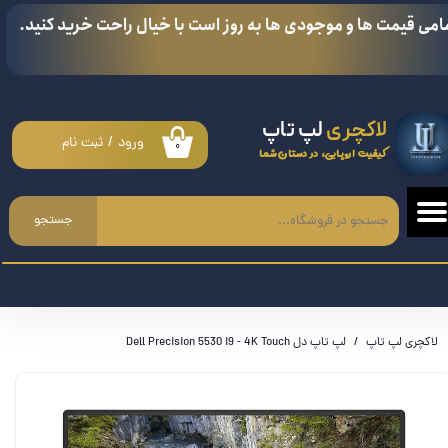
امی قیمت ها و موجودی ها به روز است با خیال راحت خرید کنید.
حساب کاربری من
تغییر گذر واژه
لاکچری
لپ تاپ
سفارشات
ورود
/
ثبت نام
۰
کیفیت اروپایی، در دستان شما
خروج از حساب کاربری
جستجو
لاکچری لپ تاپ
لپ تاپ دل Dell Precision 5530 i9 - 4K Touch