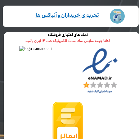
تجربه ی خریداران و آنباکس ها
نماد های اعتباری فروشگاه
لطفا جهت نمایش نماد اعتماد الکترونیک حتما IP ایران باشید