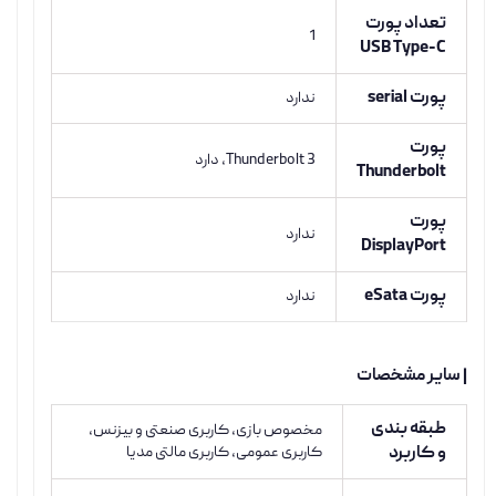
تعداد پورت
1
USB Type-C
پورت serial
ندارد
پورت
Thunderbolt 3, دارد
Thunderbolt
پورت
ندارد
DisplayPort
پورت eSata
ندارد
| سایر مشخصات
طبقه بندی
مخصوص بازی, کاربری صنعتی و بیزنس,
و کاربرد
کاربری عمومی, کاربری مالتی مدیا