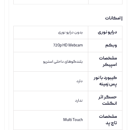
| امکانات
درایو نوری
بدون درایو نوری
وبکم
720p HD Webcam
مشخصات
بلندگوهای داخلی استریو
اسپیکر
کیبورد با نور
دارد
پس زمینه
حسگر اثر
ندارد
انگشت
مشخصات
Multi Touch
تاچ پد