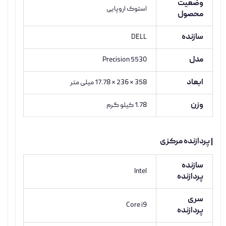
وضعیت
استوک اروپایی
محصول
سازنده
DELL
مدل
Precision 5530
ابعاد
358 * 236 * 17.78 میلی متر
وزن
1.78 کیلو گرم
| پردازنده مرکزی
سازنده
Intel
پردازنده
سری
Core i9
پردازنده