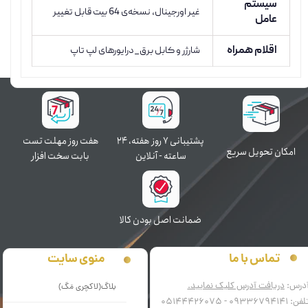
سیستم
غیر اورجینال, نسخه‌ی 64 بیت قابل تغییر
عامل
اقلام همراه
شارژر و کابل برق_درایورهای لپ تاپ
پشتیبانی ۷ روز ﻫﻔﺘﻪ، ۲۴
هفت روز مهلت تست
اﻣﮑﺎن ﺗﺤﻮﯾﻞ سریع
ﺳﺎﻋﺘﻪ - آنلاین
بابت سخت افزار
ﺿﻤﺎﻧﺖ اﺻﻞ ﺑﻮدن ﮐﺎﻟﺎ
منوی سایت
تماس با ما
درس:
دریافت آدرس کلیک نمایید.
بلاگ(لاکچری مَگ)
فن: 09336794141 - 05144426075