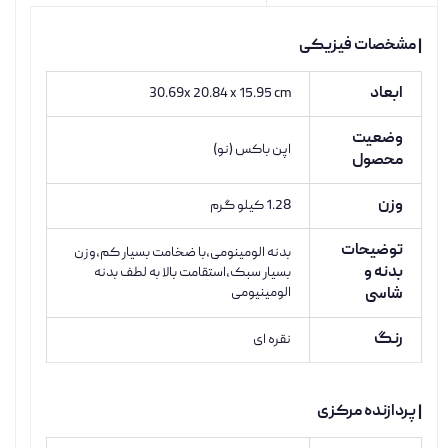
| مشخصات فیزیکی
ابعاد
30.69x 20.84 x 15.95 cm
وضعیت
اپن باکس (نو)
محصول
وزن
1.28 کیلو گرم
توضیحات
بدنه الومینومی،با ضخامت بسیار کم،وزن
بدنه و
بسیار سبک،استقامت بالا به لطف بدنه
الومینیومی
شاسی
رنگ
نقره ای
| پردازنده مرکزی