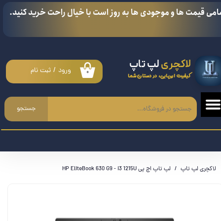
امی قیمت ها و موجودی ها به روز است با خیال راحت خرید کنید.
حساب کاربری من
تغییر گذر واژه
لاکچری
لپ تاپ
سفارشات
ورود
/
ثبت نام
۰
کیفیت اروپایی، در دستان شما
خروج از حساب کاربری
جستجو
لاکچری لپ تاپ
لپ تاپ اچ پی HP EliteBook 630 G9 - i3 1215U