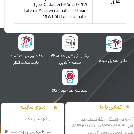
شارژر
Type-C adapter HP Smart 45 W
External AC power adapter HP Smart
45 W USB Type-C adapter
پشتیبانی ۷ روز ﻫﻔﺘﻪ، ۲۴
هفت روز مهلت تست
اﻣﮑﺎن ﺗﺤﻮﯾﻞ سریع
ﺳﺎﻋﺘﻪ - آنلاین
بابت سخت افزار
ﺿﻤﺎﻧﺖ اﺻﻞ ﺑﻮدن ﮐﺎﻟﺎ
منوی سایت
تماس با ما
درس:
دریافت آدرس کلیک نمایید.
بلاگ(لاکچری مَگ)
فن: 09336794141 - 05144426075
شرایط مرجوعی و مهلت تست کالا
میل: store@luxurylaptop.ir