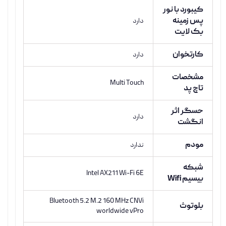
کیبورد با نور
پس زمینه
دارد
بک لایت
کارتخوان
دارد
مشخصات
Multi Touch
تاچ پد
حسگر اثر
دارد
انگشت
مودم
ندارد
شبکه
Intel AX211 Wi-Fi 6E
بیسیم Wifi
Bluetooth 5.2 M.2 160 MHz CNVi
بلوتوث
worldwide vPro