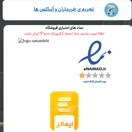
تجربه ی خریداران و آنباکس ها
نماد های اعتباری فروشگاه
لطفا جهت نمایش نماد اعتماد الکترونیک حتما IP ایران باشید