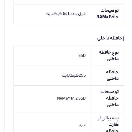
توضیحات
قابل ارتقا تا 64 گیگابایت
حافظهRAM
| حافظه داخلی
نوع حافظه
SSD
داخلی
حافظه
256گیگابایت
داخلی
توصیحات
حافظه
NVMe™ M.2 SSD
داخلی
پشتیبانی از
کارت
دارد
حافظه