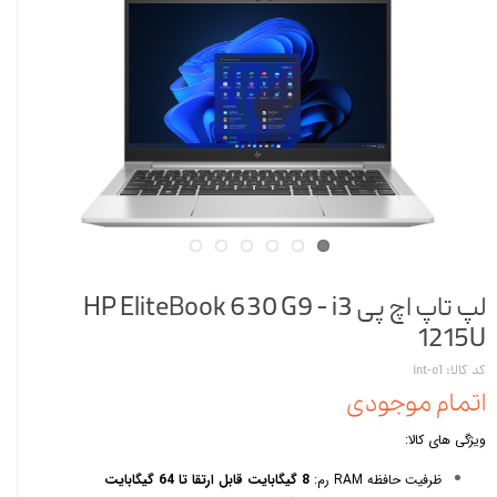
لپ تاپ اچ پی HP EliteBook 630 G9 - i3
1215U
کد کالا: int-o1
اتمام موجودی
ویژگی های کالا:
ظرفیت حافظه RAM رم:
8 گیگابایت قابل ارتقا تا 64 گیگابایت