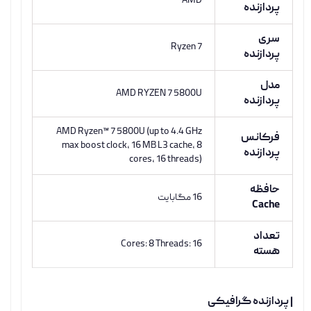
AMD
پردازنده
سری
Ryzen 7
پردازنده
مدل
AMD RYZEN 7 5800U
پردازنده
AMD Ryzen™ 7 5800U (up to 4.4 GHz
فرکانس
max boost clock, 16 MB L3 cache, 8
پردازنده
cores, 16 threads)
حافظه
16 مگابایت
Cache
تعداد
Cores: 8 Threads: 16
هسته
| پردازنده گرافیکی