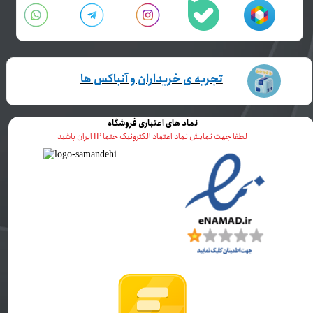
تجربه ی خریداران و آنباکس ها
نماد های اعتباری فروشگاه
لطفا جهت نمایش نماد اعتماد الکترونیک حتما IP ایران باشید