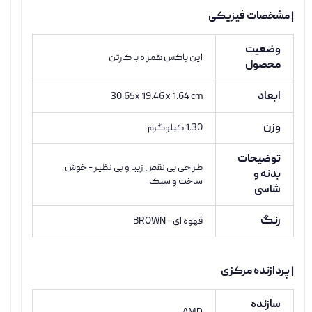
| مشخصات فیزیکی
وضعیت
اپن باکس همراه با کارتن
محصول
ابعاد
30.65x 19.46 x 1.64 cm
وزن
1.30 کیلوگرم
توضیحات
طراحی بی نقص زیبا و بی نظیر - خوش
بدنه و
ساخت و سبک
شاسی
رنگ
قهوه ای - BROWN
| پردازنده مرکزی
سازنده