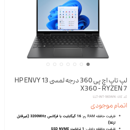
لپ تاپ اچ پی 360 درجه لمسی HP ENVY 13
X360 - RYZEN 7
کد کالا: LLT-INT-18OWN
اتمام موجودی
ظرفیت حافظه RAM رم:
16 گیگابایت با فرکانس 3200MHz (غیرقابل
ارتقا)
ظرفیت حافظه داخلی:
1 ترابایت SSD NVME