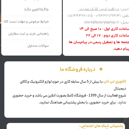
درس:
دریافت آدرس کلیک نمایید.
بلاگ(لاکچری مَگ)
فن: 09336794141 - 05144426075
شرایط مرجوعی و مهلت تست کالا
میل: store@luxurylaptop.ir
اعات کاری اول : 10 صبح الی 14
راهنمایی خرید و ثبت سفارش
اعات کاری دوم : 17 الی 22
معه ها و تعطیل رسمی،در پیامرسان ها
سوالات متداول
یام دهید.
درباره فروشگاه ما
​لاکچری لپ تاپ
،با بیش از 5 سال سابقه کاری در حوزه لوازم الکترونیک و کالای
دیجیتال
شروع فعالیت از سال 1399 - فروشگاه کاملا بصورت انلاین می باشد و خرید حضوری
ندارد، برای خرید حضوری، با بخش پشتیبانی هماهنگ نمایید.
پشتیبانی شبکه های اجتماعی: