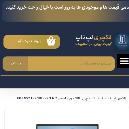
امی قیمت ها و موجودی ها به روز است با خیال راحت خرید کنید.
حساب کاربری من
تغییر گذر واژه
لاکچری
لپ تاپ
سفارشات
ورود
/
ثبت نام
۰
کیفیت اروپایی، در دستان شما
خروج از حساب کاربری
جستجو
لاکچری لپ تاپ
لپ تاپ اچ پی 360 درجه لمسی HP ENVY 13 X360 - RYZEN 7