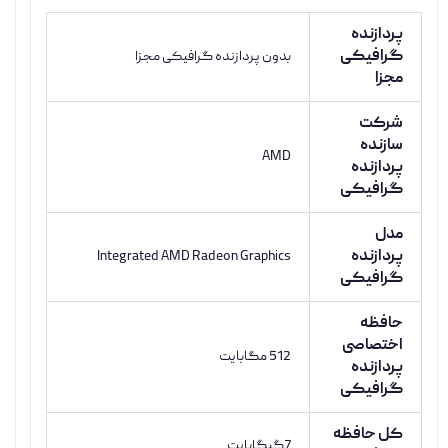
پردازنده
گرافیکی
بدون پردازنده گرافیکی مجزا
مجزا
شرکت
سازنده
AMD
پردازنده
گرافیکی
مدل
پردازنده
Integrated AMD Radeon Graphics
گرافیکی
حافظه
اختصاصی
512 مگابایت
پردازنده
گرافیکی
کل حافظه
7گیگابایت