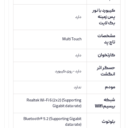
کیبورد با نور
پس زمینه
دارد
بک لایت
مشخصات
Multi Touch
تاچ پد
کارتخوان
دارد
حسگر اثر
دارد - روی کیبورد
انگشت
مودم
ندارد
شبکه
Realtek Wi-Fi 6 (2x2) (Supporting
بیسیم Wifi
Gigabit data rate)
Bluetooth® 5.2 (Supporting Gigabit
بلوتوث
data rate)