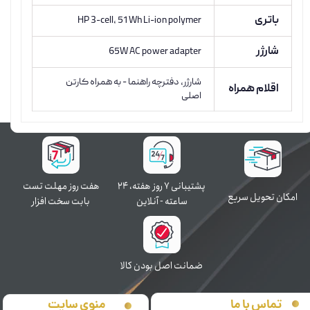
باتری
HP 3-cell, 51 Wh Li-ion polymer
شارژر
65W AC power adapter
شارژر، دفترچه راهنما - به همراه کارتن
اقلام همراه
اصلی
پشتیبانی ۷ روز ﻫﻔﺘﻪ، ۲۴
هفت روز مهلت تست
اﻣﮑﺎن ﺗﺤﻮﯾﻞ سریع
ﺳﺎﻋﺘﻪ - آنلاین
بابت سخت افزار
ﺿﻤﺎﻧﺖ اﺻﻞ ﺑﻮدن ﮐﺎﻟﺎ
منوی سایت
تماس با ما