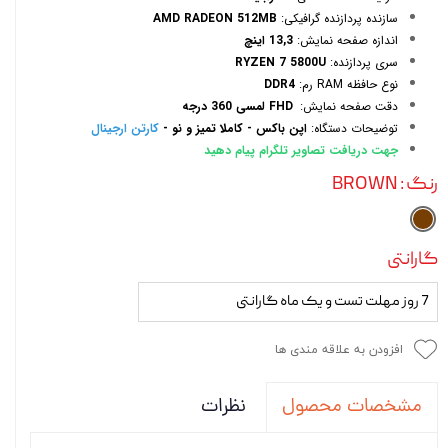
سازنده پردازنده گرافیکی:
AMD RADEON 512MB
اندازه صفحه نمایش:
13,3 اینچ
سری پردازنده:
RYZEN 7 5800U
نوع حافظه RAM رم:
DDR4
دقت صفحه نمایش:
FHD لمسی 360 درجه
توضیحات دستگاه:
اپن باکس - کاملا تمیز و نو -
کارتن ارجینال
جهت دریافت تصاویر تلگرام پیام دهید
رنگ
: BROWN
گارانتی
7 روز مهلت تست و یک ماه گارانتی
افزودن به علاقه مندی ها
نظرات
مشخصات محصول