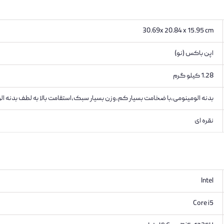
30.69x 20.84 x 15.95 cm
اپن باکس (نو)
1.28 کیلو گرم
بدنه الومینومی،با ضخامت بسیار کم،وزن بسیار سبک،استقامت بالا به لطف بدنه ال
نقره ای
Intel
Core i5