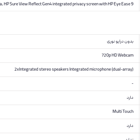
a, HP Sure View Reflect Gen4 integrated privacy screen with HP Eye Ease 9
بدون درایو نوری
720p HD Webcam
2xIntegrated stereo speakers Integrated microphone (dual-array)
-
دارد
Multi Touch
دارد