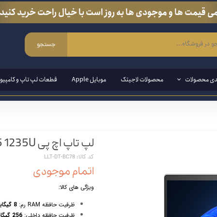
ی قیمت ها و موجودی ها به روز است با خیال راحت خرید کنید.
جستجو
دی محصولات
محصولات لاجیتک
موبایل Apple
قطعات لپ تاپ و کامپیوت
ی ویندوزی
لپ تاپ اچ پی HP EliteBook 630 G9 - i5 1235U
مند ( قلم مخصوص لپ تاپ و تبلت)
کد کالا: LLT-DT-BC78
ین وان
اتمام موجودی
ازی
ویژگی های کالا:
انبی
ظرفیت حافظه RAM رم:
8 گیگابایت قابل ارتقا تا 64 گیگابایت
ظرفیت حافظه داخلی:
256 گیگابایت SSD NvMe