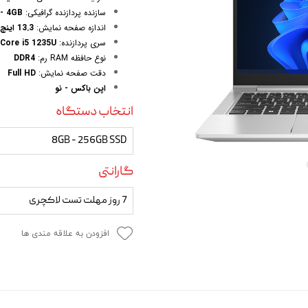
 و مودم
سازنده پردازنده گرافیکی:
e - 4GB
اندازه صفحه نمایش:
13.3 اینچ
وازم خودرویی و محصولات کاربردی
سری پردازنده:
Core i5 1235U | نسل دوازدهم
نوع حافظه RAM رم:
DDR4
روژکتور
دقت صفحه نمایش:
Full HD
اپن باکس - نو
انتخاب دستگاه
8GB - 256GB SSD
گارانتی
7 روز مهلت تست لاکچری
افزودن به علاقه مندی ها