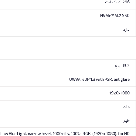
256گیگابایت
NVMe™ M.2 SSD
دارد
13.3 اینچ
UWVA, eDP 1.3 with PSR, antiglare
1920x1080
مات
خیر
 Low Blue Light, narrow bezel, 1000 nits, 100% sRGB, (1920 x 1080), for HD