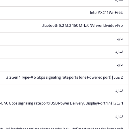
ندارد
Intel AX211 Wi-Fi 6E
Bluetooth 5.2 M.2 160 MHz CNVi worldwide vPro
دارد
ندارد
دارد
2 عدد | 3.2Gen 1 Type-A 5 Gbps signaling rate ports (one Powered port)
ندارد
1 عدد | USB4 Type-C 40 Gbps signaling rate port (USB Power Delivery, DisplayPort 1.4)
ندارد