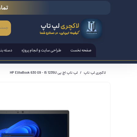
تمام
لاکچری
لپ تاپ
کیفیت اروپایی، در دستان شما
صفحه نخست
طراحی سایت و انجام پروژه
دسته بن
لپ تاپ
لاکچری لپ تاپ
لپ تاپ اچ پی HP EliteBook 630 G9 - i5 1235U
تبلت ها
قلم هوش
کامپیوتر PC - مانیتور - آل ا
کنسول ب
لوازم ج