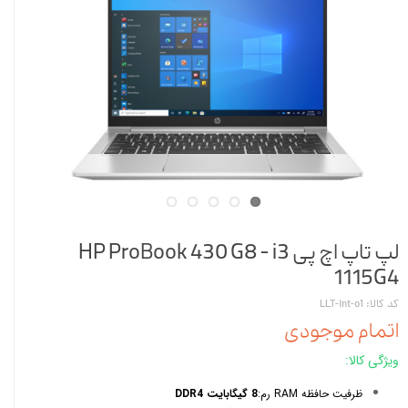
لپ تاپ اچ پی HP ProBook 430 G8 - i3
1115G4
کد کالا: LLT-int-o1
اتمام موجودی
ویژگی کالا:
ظرفیت حافظه RAM رم:
8 گیگابایت DDR4