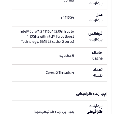
Core i3
پردازنده
مدل
i3 1115G4
پردازنده
Intel® Core™ i3 1115G4( 3.0GHz up to
فرکانس
4.10GHz with Intel® Turbo Boost
پردازنده
Technology, 6 MB L3 cache, 2 cores)
حافظه
6 مگابایت
Cache
تعداد
Cores: 2 Threads: 4
هسته
| پردازنده گرافیکی
پردازنده
گرافیکی
بدون پردازنده گرافیکی مجزا