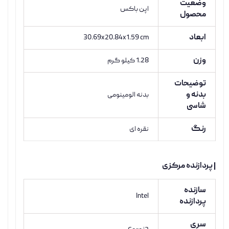
وضعیت
اپن باکس
محصول
ابعاد
30.69x20.84x1.59 cm
وزن
1.28 کیلو گرم
توضیحات
بدنه و
بدنه الومینومی
شاسی
رنگ
نقره ای
| پردازنده مرکزی
سازنده
Intel
پردازنده
سری