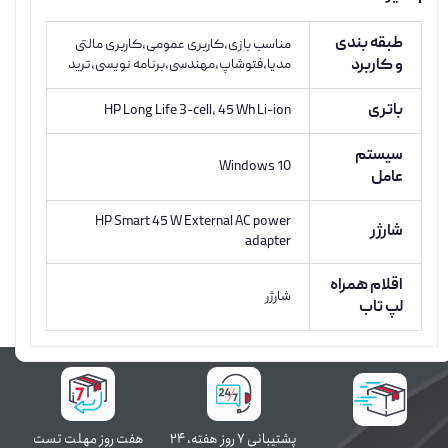
طبقه بندی
مناسب بازی،کاربری عمومی،کاربری مالتی
و کاربرد
مدیا،فتوشاپ،مهندسی،برنامه نویسی،ترید
باتری
HP Long Life 3-cell, 45 Wh Li-ion
سیستم
Windows 10
عامل
HP Smart 45 W External AC power
شارژر
adapter
اقلام همراه
شارژر
لپ تاب
پشتیبانی ۷ روز ﻫﻔﺘﻪ، ۲۴
هفت روز مهلت تست