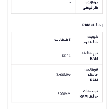
پردازنده
-
گرافیکی
| حافظه RAM
ظرفیت
8 گيگابايت
حافظه رم
نوع حافظه
DDR4
RAM
فرکانس
حافظه
3200MHz
RAM
توضیحات
SODIMM
حافظهRAM