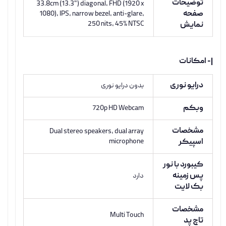
توضیحات
33.8cm (13.3") diagonal, FHD (1920 x
صفحه
1080), IPS, narrow bezel, anti-glare,
250 nits, 45% NTSC
نمایش
|- امکانات
درایو نوری
بدون درایو نوری
وبکم
720p HD Webcam
مشخصات
Dual stereo speakers, dual array
اسپیکر
microphone
کیبورد با نور
پس زمینه
دارد
بک لایت
مشخصات
Multi Touch
تاچ پد