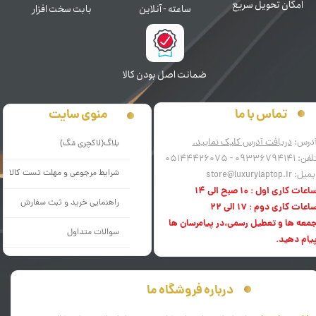
اﻣﮑﺎن ﺗﺤﻮﯾﻞ سریع
ﺳﺎﻋﺘﻪ - آنلاین
بابت سخت افزار
ﺿﻤﺎﻧﺖ اﺻﻞ ﺑﻮدن ﮐﺎﻟﺎ
منوی سایت
تماس با ما
درس:
دریافت آدرس کلیک نمایید.
بلاگ(لاکچری مَگ)
فن: 09336794141 - 05144426075
شرایط مرجوعی و مهلت تست کالا
میل: store@luxurylaptop.ir
اعات کاری اول : 10 صبح الی 14
راهنمایی خرید و ثبت سفارش
اعات کاری دوم : 17 الی 22
معه ها و تعطیل رسمی،در پیامرسان ها
سوالات متداول
یام دهید.
درباره فروشگاه ما