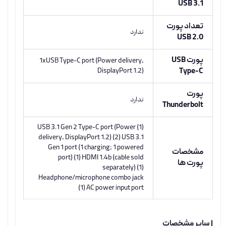
USB 3.1
تعداد پورت
ندارد
USB 2.0
پورت USB
1xUSB Type-C port (Power delivery,
DisplayPort 1.2)
Type-C
پورت
ندارد
Thunderbolt
(1) USB 3.1 Gen 2 Type-C port (Power
delivery, DisplayPort 1.2) (2) USB 3.1
Gen 1 port (1 charging; 1 powered
مشخصات
port) (1) HDMI 1.4b (cable sold
پورت ها
separately) (1)
Headphone/microphone combo jack
(1) AC power input port
| سایر مشخصات