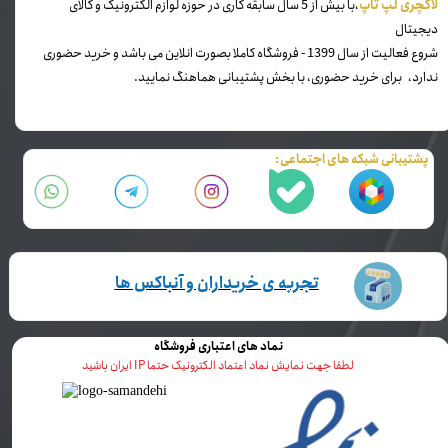
​لاکچری لپ تاپ
،با بیش از 5 سال سابقه کاری در حوزه لوازم الکترونیک و کالای
دیجیتال
شروع فعالیت از سال 1399 - فروشگاه کاملا بصورت انلاین می باشد و خرید حضوری
ندارد، برای خرید حضوری، با بخش پشتیبانی هماهنگ نمایید.
پشتیبانی شبکه های اجتماعی:
تجربه ی خریداران و آنباکس ها
نماد های اعتباری فروشگاه
لطفا جهت نمایش نماد اعتماد الکترونیک حتما IP ایران باشید