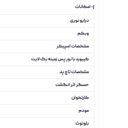
|- امکانات
درایو نوری
وبکم
مشخصات اسپیکر
کیبورد با نور پس زمینه بک لایت
مشخصات تاچ پد
حسگر اثر انگشت
کارتخوان
مودم
بلوتوث