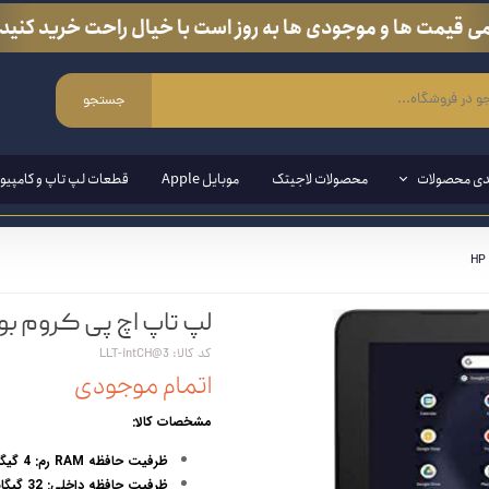
ی قیمت ها و موجودی ها به روز است با خیال راحت خرید کنید.
جستجو
دی محصولات
محصولات لاجیتک
موبایل Apple
قطعات لپ تاپ و کامپیوت
ی ویندوزی
لپ تاپ اچ پی کروم بوک omebook 11 X360 G3-EE
مند ( قلم مخصوص لپ تاپ و تبلت)
کد کالا: LLT-intCH@3
ین وان
اتمام موجودی
ازی
مشخصات کالا:
انبی
ظرفیت حافظه RAM رم: 4 گیگابایت
ظرفیت حافظه داخلی: 32 گیگابایت SSD M.2