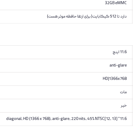
32GB eMMC
دارد تا 512 گیگابایت( برای ارتقا حافظه موثر هست)
11.6 اینچ
anti-glare
HD|1366x768
مات
خیر
11.6" diagonal, HD (1366 x 768), anti-glare, 220 nits, 45% NTSC[12, 13]