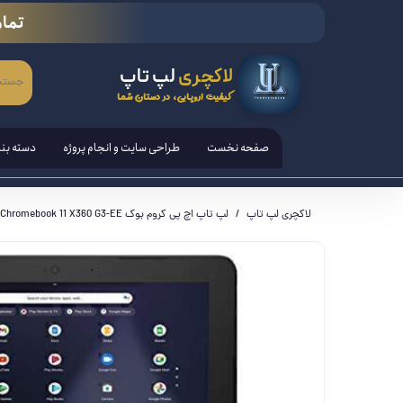
تمام
لاکچری
لپ تاپ
کیفیت اروپایی، در دستان شما
صفحه نخست
طراحی سایت و انجام پروژه
دسته بن
لپ تاپ
لاکچری لپ تاپ
لپ تاپ اچ پی کروم بوک HP Chromebook 11 X360 G3-EE
تبلت ها
قلم هوش
کامپیوتر PC - مانیتور - آل ا
کنسول ب
لوازم ج