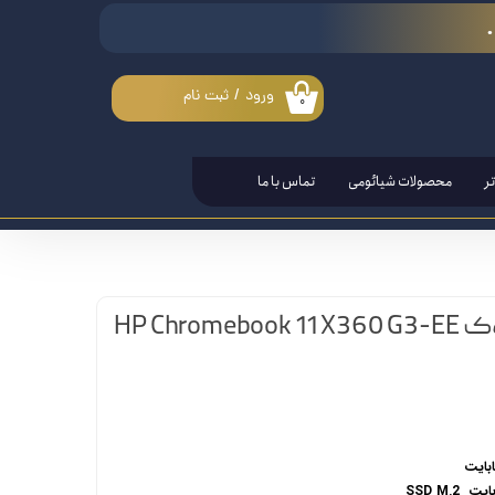
ورود
/
ثبت نام
۰
حساب کاربری من
تغییر گذر واژه
ر
محصولات شیائومی
تماس با ما
سفارشات
خروج از حساب کاربری
HP Chr