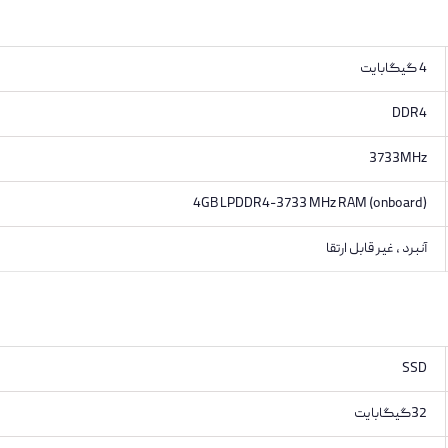
4 گيگابايت
DDR4
3733MHz
4GB LPDDR4-3733 MHz RAM (onboard)
آنبرد ، غیر قابل ارتقا
SSD
32گیگابایت