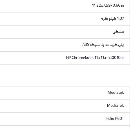
11.22x7.59x0.66 in
1.07 کیلو گرم
مشکی
پلی کربنات، پلاستیک ABS
HP Chromebook 11a 11a-na0010nr
Mediatek
MediaTek
Helio P60T