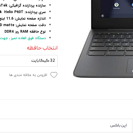
 و مودم
سازنده پردازنده گرافیکی: MediaTek
سری پردازنده: MediaTek Helio P60T
وازم خودرویی و محصولات کاربردی
اندازه صفحه نمایش: 11.6 اینچ
دقت صفحه نمایش: 1366x768 | HD matte
روژکتور
نوع حافظه RAM رم: DDR4
دستگاه فوق العاده تمیز ، جهت 
انتخاب حافظه
32 گیگابایت
افزودن به علاقه مندی ها
اپن باکس