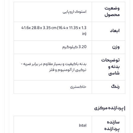
وضعیت
استوک اروپایی
محصول
41.6x 28.8 x 3.35 cm (16.4 x 11.35 x 1.3
ابعاد
in)
وزن
3.20 کیلوگرم
توضیحات
بدنه باکیفیت و بسیار مقاوم در برابر ضربه -
بدنه و
ترکیبی از آلومنیوم و فلز
شاسی
رنگ
خاکستری
| پردازنده مرکزی
سازنده
Intel
پردازنده