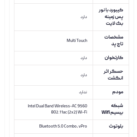
کیبورد با نور
پس زمینه
دارد
بک لایت
مشخصات
Multi Touch
تاچ پد
کارتخوان
دارد
حسگر اثر
دارد
انگشت
مودم
ندارد
شبکه
Intel Dual Band Wireless-AC 9560
بیسیم Wifi
802.11ac (2x2) Wi-Fi
بلوتوث
Bluetooth 5.0 Combo, vPro