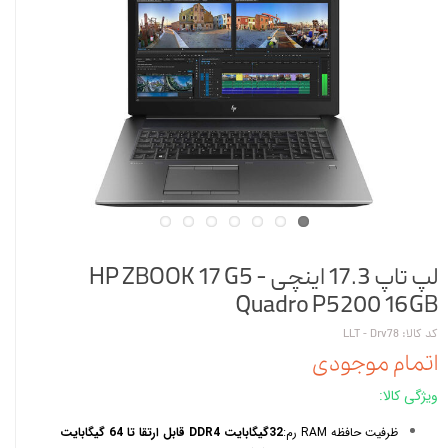
لپ تاپ 17.3 اینچی HP ZBOOK 17 G5 -
Quadro P5200 16GB
کد کالا: LLT - Drv78
اتمام موجودی
ویژگی کالا:
ظرفیت حافظه RAM رم:
32گیگابایت DDR4 قابل ارتقا تا 64 گیگابایت