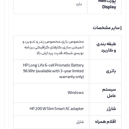
پورت Mini
دارد
Display
| سایر مشخصات
مخصوص بازی،مخصوص رندر و تدوین و
طبقه بندی
انمیشن سازی،کارهای گرافیکی،برنامه
و کاربرد
نویسی شبکه،قدرت پردازش بالا
HP Long Life 6-cell Prismatic Battery
باتری
96 Whr (available with 3-year limited
warranty only)
سیستم
Windows
عامل
شارژر
HP 200 W Slim Smart AC adapter
اقلام همراه
شارژر