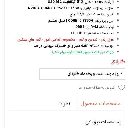
ظرفیت حافظه داخلی:
512 گیگابایت SSD M.2
سازنده پردازنده گرافیکی:
NVIDIA QUADRO P5200 - 16GB
اندازه صفحه نمایش:
17.3 اینچ
سری پردازنده:
CORE I7 8850H | نسل هشتم
نوع حافظه RAM رم:
DDR4
دقت صفحه نمایش:
FHD IPS
غول رندر - تدوین و گیم - مخصوص تمامی امور - گیم های سنگین
توضیحات دستگاه:
کاملا تمیز و نو -استوک اروپایی در حد
جهت دریافت تصاویر فقط تلگرام پیام دهید
گارانتی
7 روز مهلت تست و یک ماه گارانتی
افزودن به علاقه مندی ها
نظرات
مشخصات محصول
| مشخصات فیزیکی