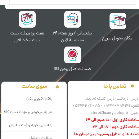
پشتیبانی ۷ روز ﻫﻔﺘﻪ، ۲۴
هفت روز مهلت تست
اﻣﮑﺎن ﺗﺤﻮﯾﻞ سریع
ﺳﺎﻋﺘﻪ - آنلاین
بابت سخت افزار
ﺿﻤﺎﻧﺖ اﺻﻞ ﺑﻮدن ﮐﺎﻟﺎ
منوی سایت
تماس با ما
درس:
دریافت آدرس کلیک نمایید.
بلاگ(لاکچری مَگ)
فن: 09336794141 - 05144426075
شرایط مرجوعی و مهلت تست کالا
میل: store@luxurylaptop.ir
اعات کاری اول : 10 صبح الی 14
راهنمایی خرید و ثبت سفارش
اعات کاری دوم : 17 الی 22
معه ها و تعطیل رسمی،در پیامرسان ها
سوالات متداول