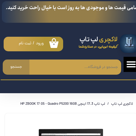
امی قیمت ها و موجودی ها به روز است با خیال راحت خرید کنید.
حساب کاربری من
تغییر گذر واژه
لاکچری
لپ تاپ
سفارشات
ورود
/
ثبت نام
۰
کیفیت اروپایی، در دستان شما
خروج از حساب کاربری
جستجو
لاکچری لپ تاپ
لپ تاپ 17.3 اینچی HP ZBOOK 17 G5 - Quadro P5200 16GB