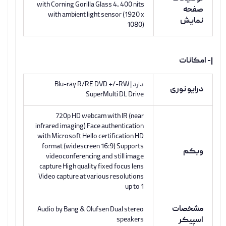
with Corning Gorilla Glass 4, 400 nits
صفحه
with ambient light sensor (1920 x
نمایش
1080)
|- امکانات
دارد | Blu-ray R/RE DVD +/-RW
درایو نوری
SuperMulti DL Drive
720p HD webcam with IR (near
infrared imaging) Face authentication
with Microsoft Hello certification HD
format (widescreen 16:9) Supports
وبکم
videoconferencing and still image
capture High quality fixed focus lens
Video capture at various resolutions
up to 1
مشخصات
Audio by Bang & Olufsen Dual stereo
اسپیکر
speakers