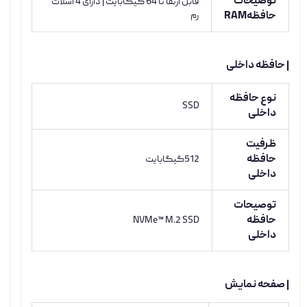
توضیحات
قابل ارتقا تا 64 گیگابایت | دارای 4 اسلات
حافظهRAM
رم
| حافظه داخلی
نوع حافظه
SSD
داخلی
ظرفیت
حافظه
512گیگابایت
داخلی
توصیحات
حافظه
NVMe™ M.2 SSD
داخلی
| صفحه نمایش