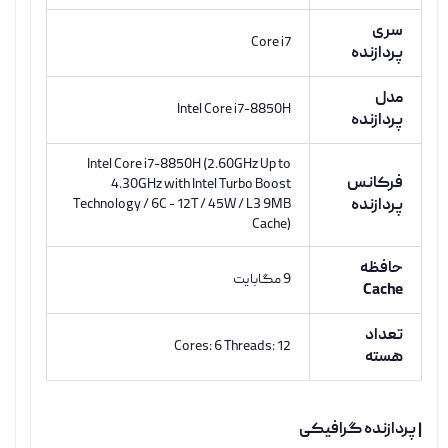
سری
Core i7
پردازنده
مدل
Intel Core i7-8850H
پردازنده
Intel Core i7-8850H (2.60GHz Up to
فرکانس
4.30GHz with Intel Turbo Boost
پردازنده
Technology / 6C - 12T / 45W / L3 9MB
Cache)
حافظه
9 مگابایت
Cache
تعداد
Cores: 6 Threads: 12
هسته
| پردازنده گرافیکی