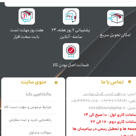
پشتیبانی ۷ روز ﻫﻔﺘﻪ، ۲۴
هفت روز مهلت تست
اﻣﮑﺎن ﺗﺤﻮﯾﻞ سریع
ﺳﺎﻋﺘﻪ - آنلاین
بابت سخت افزار
ﺿﻤﺎﻧﺖ اﺻﻞ ﺑﻮدن ﮐﺎﻟﺎ
منوی سایت
تماس با ما
درس:
دریافت آدرس کلیک نمایید.
بلاگ(لاکچری مَگ)
فن: 09336794141 - 05144426075
شرایط مرجوعی و مهلت تست کالا
میل: store@luxurylaptop.ir
اعات کاری اول : 10 صبح الی 14
راهنمایی خرید و ثبت سفارش
اعات کاری دوم : 17 الی 22
معه ها و تعطیل رسمی،در پیامرسان ها
سوالات متداول