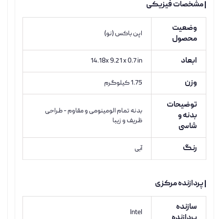
| مشخصات فیزیکی
وضعیت
اپن باکس (نو)
محصول
ابعاد
14.18x 9.21 x 0.7 in
وزن
1.75 کیلوگرم
توضیحات
بدنه تمام الومینومی و مقاوم - طراحی
بدنه و
ظریف و زیبا
شاسی
رنگ
آبی
| پردازنده مرکزی
سازنده
Intel
پردازنده