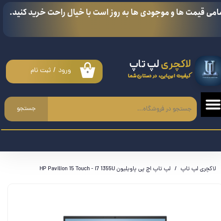
امی قیمت ها و موجودی ها به روز است با خیال راحت خرید کنید.
حساب کاربری من
تغییر گذر واژه
لاکچری
لپ تاپ
سفارشات
ورود
/
ثبت نام
۰
کیفیت اروپایی، در دستان شما
خروج از حساب کاربری
جستجو
لاکچری لپ تاپ
لپ تاپ اچ پی پاویلیون HP Pavilion 15 Touch - i7 1355U