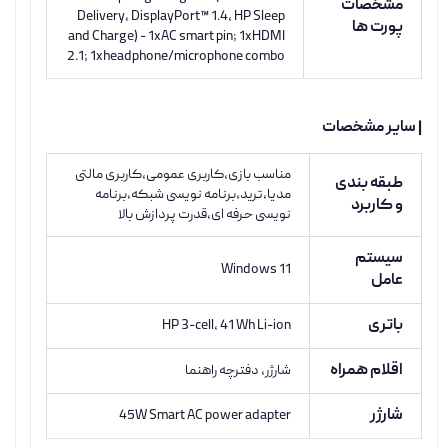
مشخصات
Delivery, DisplayPort™ 1.4, HP Sleep
پورت ها
and Charge) - 1xAC smart pin; 1xHDMI
2.1; 1xheadphone/microphone combo
| سایر مشخصات
مناسب بازی،کاربری عمومی،کاربری مالتی
طبقه بندی
مدیا،ترید،برنامه نویسی شبکه،برنامه
و کاربرد
نویسی حرفه ای،قدرت پردازش بالا
سیستم
Windows 11
عامل
باتری
HP 3-cell, 41 Wh Li-ion
اقلام همراه
شارژر، دفترچه راهنما
شارژر
45W Smart AC power adapter