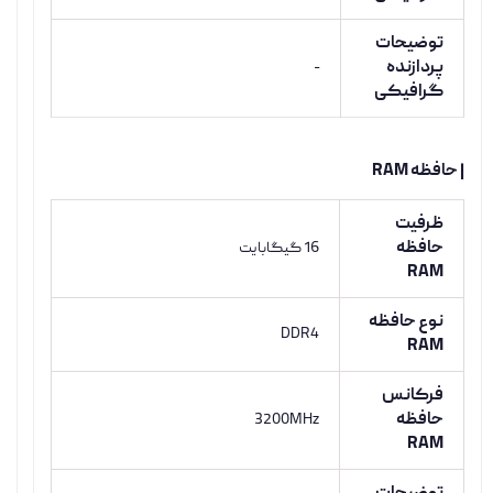
توضیحات
پردازنده
-
گرافیکی
| حافظه RAM
ظرفیت
حافظه
16 گیگابایت
RAM
نوع حافظه
DDR4
RAM
فرکانس
حافظه
3200MHz
RAM