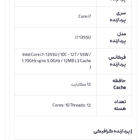
سری
Core i7
پردازنده
مدل
i7 1355U
پردازنده
Intel Core i7-1355U ( 10C - 12T / 55W /
فرکانس
1.70GHz up to 5.0GHz / 12MB L3 Cache
پردازنده
)
حافظه
12 مگابایت
Cache
تعداد
Cores: 10 Threads: 12
هسته
| پردازنده گرافیکی