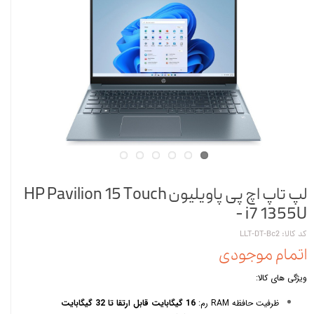
لپ تاپ اچ پی پاویلیون HP Pavilion 15 Touch
- i7 1355U
کد کالا: LLT-DT-Bc2
اتمام موجودی
ویژگی های کالا:
ظرفیت حافظه RAM رم:
16 گیگابایت قابل ارتقا تا 32 گیگابایت