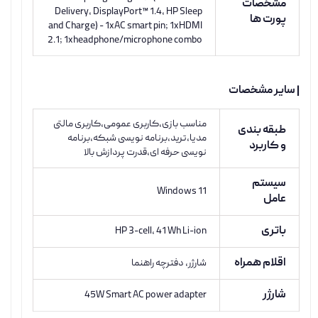
مشخصات
Delivery, DisplayPort™ 1.4, HP Sleep
پورت ها
and Charge) - 1xAC smart pin; 1xHDMI
2.1; 1xheadphone/microphone combo
| سایر مشخصات
مناسب بازی،کاربری عمومی،کاربری مالتی
طبقه بندی
مدیا،ترید،برنامه نویسی شبکه،برنامه
و کاربرد
نویسی حرفه ای،قدرت پردازش بالا
سیستم
Windows 11
عامل
باتری
HP 3-cell, 41 Wh Li-ion
اقلام همراه
شارژر، دفترچه راهنما
شارژر
45W Smart AC power adapter