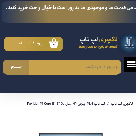
امی قیمت ها و موجودی ها به روز است با خیال راحت خرید کنید.
حساب کاربری من
تغییر گذر واژه
لاکچری
لپ تاپ
سفارشات
ورود
/
ثبت نام
۰
کیفیت اروپایی، در دستان شما
خروج از حساب کاربری
جستجو
لاکچری لپ تاپ
لپ تاپ 15.6 اینچی HP مدل Pavilion 15 Core i5 1340p