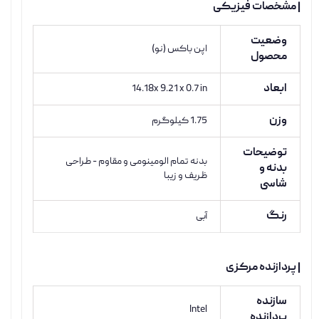
| مشخصات فیزیکی
وضعیت
اپن باکس (نو)
محصول
ابعاد
14.18x 9.21 x 0.7 in
وزن
1.75 کیلوگرم
توضیحات
بدنه تمام الومینومی و مقاوم - طراحی
بدنه و
ظریف و زیبا
شاسی
رنگ
آبی
| پردازنده مرکزی
سازنده
Intel
پردازنده