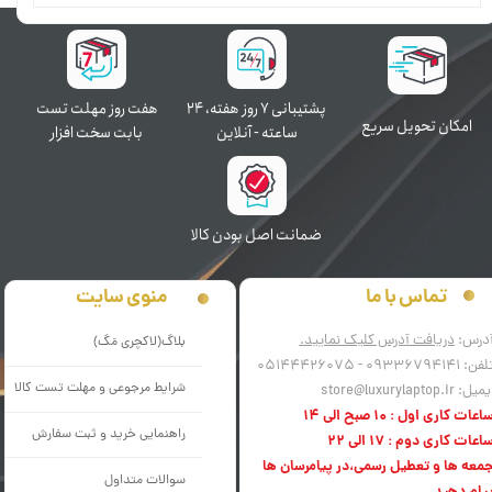
پشتیبانی ۷ روز ﻫﻔﺘﻪ، ۲۴
هفت روز مهلت تست
اﻣﮑﺎن ﺗﺤﻮﯾﻞ سریع
ﺳﺎﻋﺘﻪ - آنلاین
بابت سخت افزار
ﺿﻤﺎﻧﺖ اﺻﻞ ﺑﻮدن ﮐﺎﻟﺎ
منوی سایت
تماس با ما
درس:
دریافت آدرس کلیک نمایید.
بلاگ(لاکچری مَگ)
فن: 09336794141 - 05144426075
شرایط مرجوعی و مهلت تست کالا
میل: store@luxurylaptop.ir
اعات کاری اول : 10 صبح الی 14
راهنمایی خرید و ثبت سفارش
اعات کاری دوم : 17 الی 22
معه ها و تعطیل رسمی،در پیامرسان ها
سوالات متداول