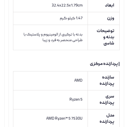
ابعاد
32.4x22.5x1.79cm
وزن
1.47 کیلو گرم
توضیحات
بدنه با ترکیبی از الومینیوم و پلاستیک با
بدنه و
طراحی منحصر به فرد و زیبا
شاسی
| پردازنده مرکزی
سازنده
AMD
پردازنده
سری
Ryzen 5
پردازنده
مدل
AMD Ryzen™ 5 7530U
پردازنده