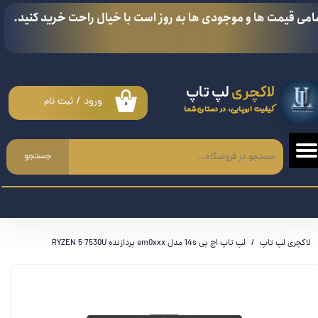
امی قیمت ها و موجودی ها به روز است با خیال راحت خرید کنید.
حساب کاربری من
تغییر گذر واژه
لاکچری
لپ تاپ
سفارشات
ورود
/
ثبت نام
۰
کیفیت اروپایی، در دستان شما
خروج از حساب کاربری
جستجو
لاکچری لپ تاپ
لپ تاپ اچ پی 14s مدل em0xxx پردازنده RYZEN 5 7530U