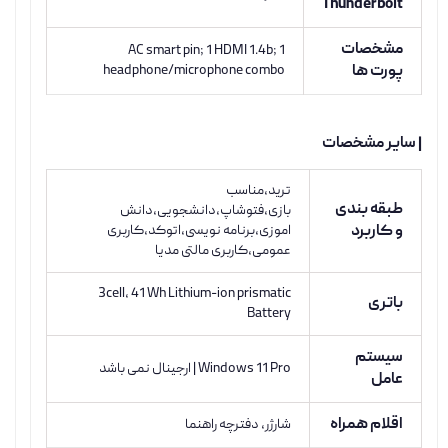
Thunderbolt
مشخصات
AC smart pin; 1 HDMI 1.4b; 1
پورت ها
headphone/microphone combo
| سایر مشخصات
ترید،مناسب
طبقه بندی
بازی،فتوشاپ،دانشجویی،دانش
و کاربرد
اموزی،برنامه نویسی،اتوکد،کاربری
عمومی،کاربری مالتی مدیا
3cell, 41 Wh Lithium-ion prismatic
باتری
Battery
سیستم
Windows 11 Pro | ارجینال نمی باشد
عامل
اقلام همراه
شارژر، دفترچه راهنما