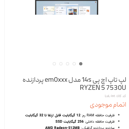
لپ تاپ اچ پی 14s مدل em0xxx پردازنده
RYZEN 5 7530U
کد کالا: LuL-int
اتمام موجودی
ظرفیت حافظه RAM رم:
12 گیگابایت قابل ارتقا تا 32 گیگابایت
ظرفیت حافظه داخلی:
256 گیگابایت SSD
سازنده پردازنده گرافیکی:
AMD Radeon-512MB