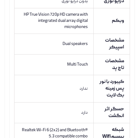
درایو نوری
بدون درایو نوری
HP True Vision 720p HD camera with
وبکم
integrated dual array digital
microphones
مشخصات
Dual speakers
اسپیکر
مشخصات
Multi Touch
تاچ پد
کیبورد با نور
پس زمینه
ندارد
بک لایت
حسگر اثر
دارد
انگشت
شبکه
Realtek Wi-Fi 6 (2x2) and Bluetooth®
بیسیم Wifi
5.3 compatible combo