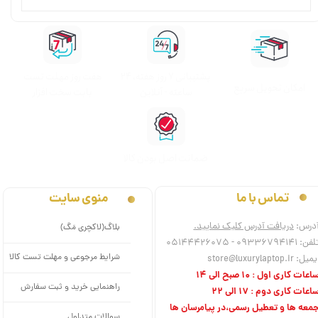
پشتیبانی ۷ روز ﻫﻔﺘﻪ، ۲۴
هفت روز مهلت تست
اﻣﮑﺎن ﺗﺤﻮﯾﻞ سریع
ﺳﺎﻋﺘﻪ - آنلاین
بابت سخت افزار
ﺿﻤﺎﻧﺖ اﺻﻞ ﺑﻮدن ﮐﺎﻟﺎ
منوی سایت
تماس با ما
درس:
دریافت آدرس کلیک نمایید.
بلاگ(لاکچری مَگ)
فن: 09336794141 - 05144426075
شرایط مرجوعی و مهلت تست کالا
میل: store@luxurylaptop.ir
اعات کاری اول : 10 صبح الی 14
راهنمایی خرید و ثبت سفارش
اعات کاری دوم : 17 الی 22
معه ها و تعطیل رسمی،در پیامرسان ها
سوالات متداول