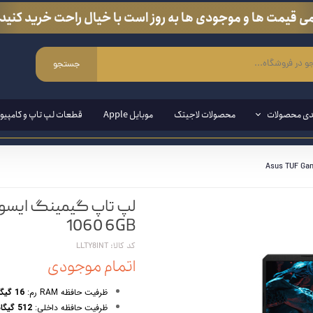
ی قیمت ها و موجودی ها به روز است با خیال راحت خرید کنید.
جستجو
دی محصولات
محصولات لاجیتک
موبایل Apple
قطعات لپ تاپ و کامپیوت
ی ویندوزی
مند ( قلم مخصوص لپ تاپ و تبلت)
1060 6GB
ین وان
کد کالا: LLTY8INT
اتمام موجودی
ازی
ظرفیت حافظه RAM رم:
16 گیگابایت قابل ارتقا تا 32 گیگابایت
انبی
ظرفیت حافظه داخلی:
512 گیگابایت SSD