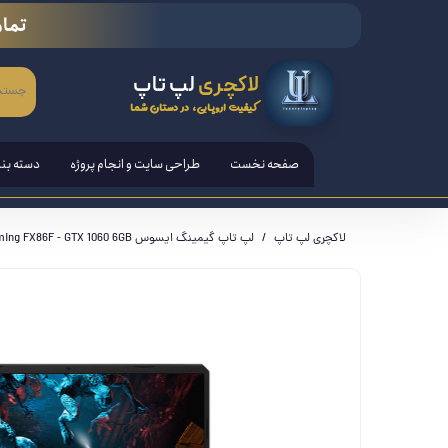
تمام
لاکچری
لپ تاپ
کیفیت اروپایی، در دستان شما
صفحه نخست
طراحی سایت و انجام پروژه
دسته بن
لپ تاپ
لاکچری لپ تاپ
لپ تاپ گیمینگ ایسوس Asus TUF Gaming FX86F - GTX 1060 6GB
تبلت ها
قلم هوش
کامپیوتر PC - مانیتور - آل ا
کنسول ب
لوازم ج