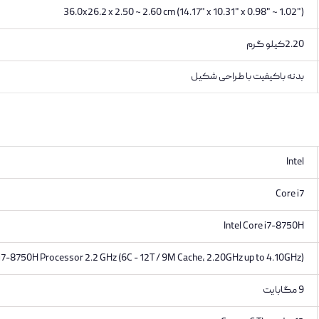
36.0x26.2 x 2.50 ~ 2.60 cm (14.17" x 10.31" x 0.98" ~ 1.02")
2.20کیلو گرم
بدنه باکیفیت با طراحی شکیل
Intel
Core i7
Intel Core i7-8750H
 i7-8750H Processor 2.2 GHz (6C - 12T / 9M Cache, 2.20GHz up to 4.10GHz)
9 مگابایت