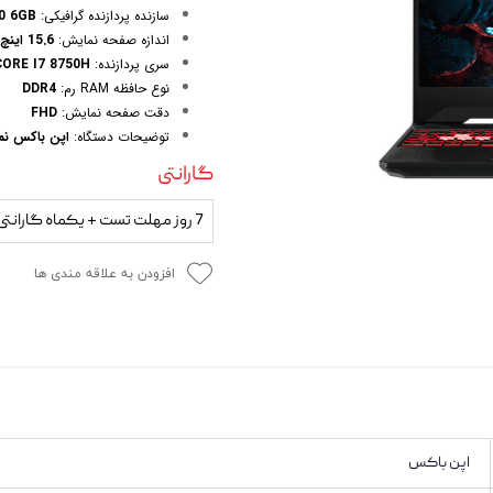
 و مودم
سازنده پردازنده گرافیکی:
0 6GB
اندازه صفحه نمایش:
15.6 اینچ
وازم خودرویی و محصولات کاربردی
سری پردازنده:
CORE I7 8750H | نسل 
نوع حافظه RAM رم:
DDR4
روژکتور
دقت صفحه نمایش:
FHD
توضیحات دستگاه:
اپن باکس نم
گارانتی
7 روز مهلت تست + یکماه گارانتی
افزودن به علاقه مندی ها
اپن باکس