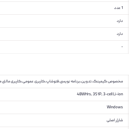
1 عدد
دارد
دارد
-
مخصوص گیمینگ،تدوین،برنامه نویسی،فتوشاپ،کاربری عمومی،کاربری مالتی مد
48WHrs, 3S1P, 3-cell Li-ion
Windows
شارژر اصلی