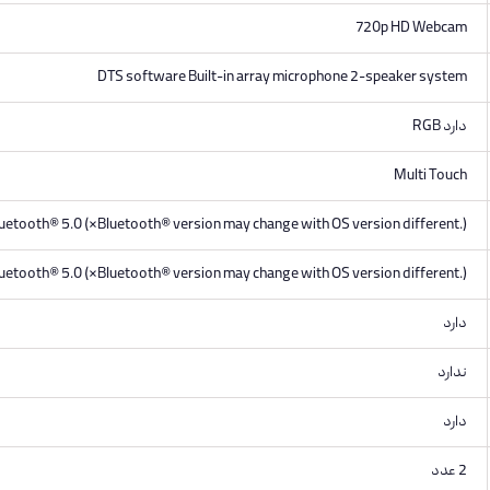
720p HD Webcam
DTS software Built-in array microphone 2-speaker system
دارد RGB
Multi Touch
luetooth® 5.0 (*Bluetooth® version may change with OS version different.)
luetooth® 5.0 (*Bluetooth® version may change with OS version different.)
دارد
ندارد
دارد
2 عدد