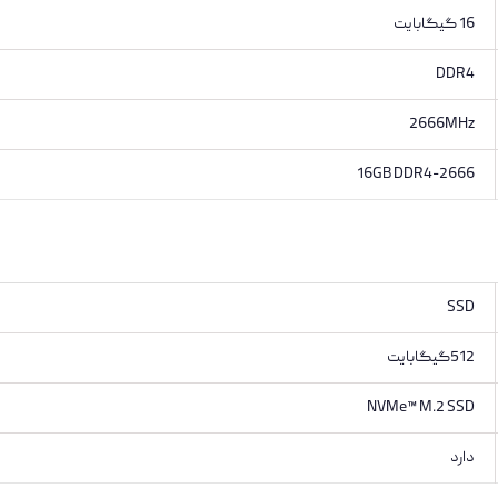
16 گیگابایت
DDR4
2666MHz
16GB DDR4-2666
SSD
512گیگابایت
NVMe™ M.2 SSD
دارد