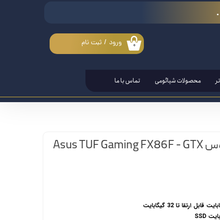
ورود
/
ثبت نام
۰
حساب کاربری من
تغییر گذر واژه
ر
محصولات شیائومی
تماس با ما
سفارشات
خروج از حساب کاربری
لپ تاپ گیمینگ ایسوس Asus TUF Gaming FX86F - GTX