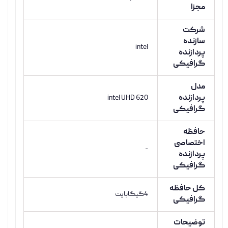
مجزا
شرکت
سازنده
intel
پردازنده
گرافیکی
مدل
پردازنده
intel UHD 620
گرافیکی
حافظه
اختصاصی
-
پردازنده
گرافیکی
کل حافظه
4گیگابایت
گرافیکی
توضیحات