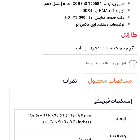
سری پردازنده:
intel CORE i3 1005G1 | نسل دهم
نوع حافظه RAM رم:
DDR4
دقت صفحه نمایش:
HD IPS 300nits
توضیحات دستگاه:
اپن باکس نو
گارانتی
7 روز مهلت تست لاکچری لپ تاپ
افزودن به علاقه مندی ها
نظرات
مشخصات محصول
| مشخصات فیزیکی
WxDxH 356.67 x 233.13 x 16.9 mm
ابعاد
(14.04 x 9.18 x 0.67 inches)
وضعیت
اپن باکس