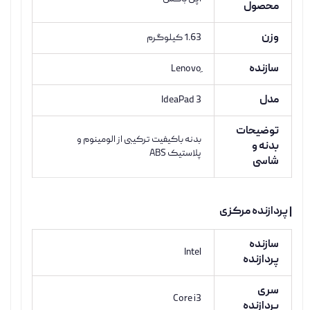
محصول
وزن
1.63 کیلوگرم
سازنده
مدل
IdeaPad 3
توضیحات
بدنه باکیفیت ترکیبی از الومینوم و
بدنه و
پلاستیک ABS
شاسی
| پردازنده مرکزی
سازنده
Intel
پردازنده
سری
Core i3
پردازنده