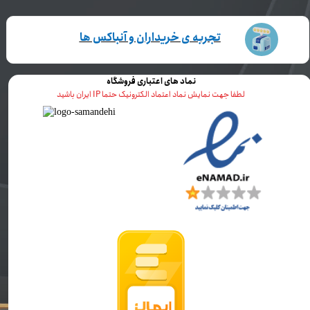
تجربه ی خریداران و آنباکس ها
نماد های اعتباری فروشگاه
لطفا جهت نمایش نماد اعتماد الکترونیک حتما IP ایران باشید