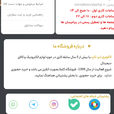
شرایط مرجوعی و مهلت تست کالا
میل: store@luxurylaptop.ir
اعات کاری اول : 10 صبح الی 14
راهنمایی خرید و ثبت سفارش
اعات کاری دوم : 17 الی 22
معه ها و تعطیل رسمی،در پیامرسان ها
سوالات متداول
یام دهید.
درباره فروشگاه ما
​لاکچری لپ تاپ
،با بیش از 5 سال سابقه کاری در حوزه لوازم الکترونیک و کالای
دیجیتال
شروع فعالیت از سال 1399 - فروشگاه کاملا بصورت انلاین می باشد و خرید حضوری
ندارد، برای خرید حضوری، با بخش پشتیبانی هماهنگ نمایید.
پشتیبانی شبکه های اجتماعی: