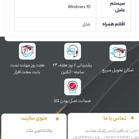
سیستم
Windows 10
عامل
اقلام همراه
شارژر
پشتیبانی ۷ روز ﻫﻔﺘﻪ، ۲۴
هفت روز مهلت تست
اﻣﮑﺎن ﺗﺤﻮﯾﻞ سریع
ﺳﺎﻋﺘﻪ - آنلاین
بابت سخت افزار
ﺿﻤﺎﻧﺖ اﺻﻞ ﺑﻮدن ﮐﺎﻟﺎ
منوی سایت
تماس با ما
درس:
دریافت آدرس کلیک نمایید.
بلاگ(لاکچری مَگ)
فن: 09336794141 - 05144426075