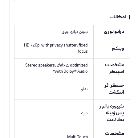
|- امکانات
درایو نوری
بدون درایو نوری
HD 720p, with privacy shutter, fixed
وبکم
focus
مشخصات
Stereo speakers, 2W x2, optimized
اسپیکر
with Dolby® Audio™
حسگر اثر
ندارد
انگشت
کیبورد با نور
پس زمینه
دارد
بک لایت
مشخصات
Multi Touch