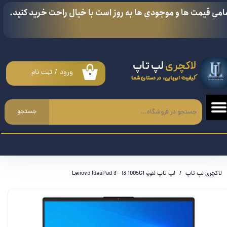
امی قیمت ها و موجودی ها به روز است با خیال راحت خرید کنید.
حساب کاربری من
تغییر گذر واژه
لاکچری
لپ تاپ
سفارشات
ورود
/
ثبت نام
۰
کیفیت اروپایی، در دستان شما
خروج از حساب کاربری
جستجو
لاکچری لپ تاپ
لپ تاپ لنوو Lenovo IdeaPad 3 - i3 1005G1