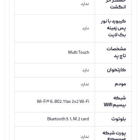
حسگر اثر
ندارد
انگشت
کیبورد با نور
پس زمینه
دارد
بک لایت
مشخصات
Multi Touch
تاچ پد
کارتخوان
دارد
مودم
ندارد
شبکه
Wi-Fi® 6, 802.11ax 2x2 Wi-Fi
بیسیم Wifi
بلوتوث
Bluetooth 5.1, M.2 card
پورت شبکه
ندارد