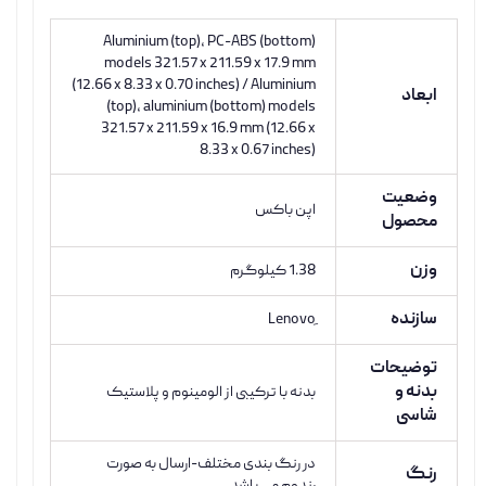
Aluminium (top), PC-ABS (bottom)
models 321.57 x 211.59 x 17.9 mm
(12.66 x 8.33 x 0.70 inches) / Aluminium
ابعاد
(top), aluminium (bottom) models
321.57 x 211.59 x 16.9 mm (12.66 x
8.33 x 0.67 inches)
وضعیت
اپن باکس
محصول
وزن
1.38 کیلوگرم
سازنده
توضیحات
بدنه و
بدنه با ترکیبی از الومینوم و پلاستیک
شاسی
در رنگ بندی مختلف-ارسال به صورت
رنگ