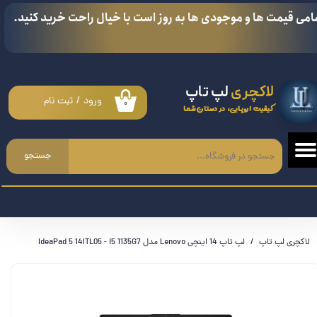
امی قیمت ها و موجودی ها به روز است با خیال راحت خرید کنید.
حساب کاربری من
تغییر گذر واژه
لاکچری
لپ تاپ
سفارشات
ورود
/
ثبت نام
۰
کیفیت اروپایی، در دستان شما
خروج از حساب کاربری
جستجو
لاکچری لپ تاپ
لپ تاپ 14 اینچی Lenovo مدل IdeaPad 5 14ITL05 - i5 1135G7