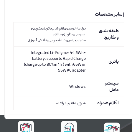
| سایر مشخصات
برنامه نویسی،فتوشاپ،ترید،کاربری
طبقه بندی
عمومی،کاربری مالتی
و کاربرد
مدیا،بیزنس،دانشجویی،دانش آموزی
• Integrated Li-Polymer 44.5Wh
battery, supports Rapid Charge
باتری
(charge up to 80% in 1hr) with 65W or
95W AC adapter
سیستم
Windows
عامل
اقلام همراه
شارژر، دفترچه راهنما