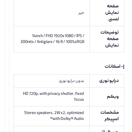
صفحه
نمایش
خیر
لمسی
توضیحات
14inch / FHD 1920x1080 / IPS /
صفحه
300nits / Antiglare / 16:9 / 100%sRGB
نمایش
|- امکانات
درایو نوری
بدون درایو نوری
HD 720p, with privacy shutter, fixed
وبکم
focus
مشخصات
Stereo speakers, 2W x2, optimized
اسپیکر
with Dolby® Audio™