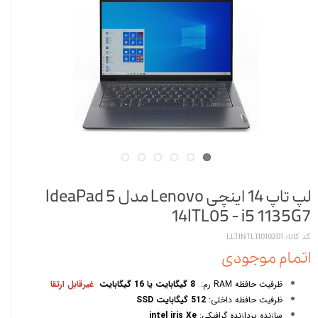
لپ تاپ 14 اینچی Lenovo مدل IdeaPad 5
14ITL05 - i5 1135G7
کد کالا: LLTINTL11010201
اتمام موجودی
ظرفیت حافظه RAM رم:
8 گیگابایت یا 16 گیگابایت
غیرقابل ارتقا
ظرفیت حافظه داخلی:
512 گیگابایت SSD
سازنده پردازنده گرافیکی:
intel iris Xe