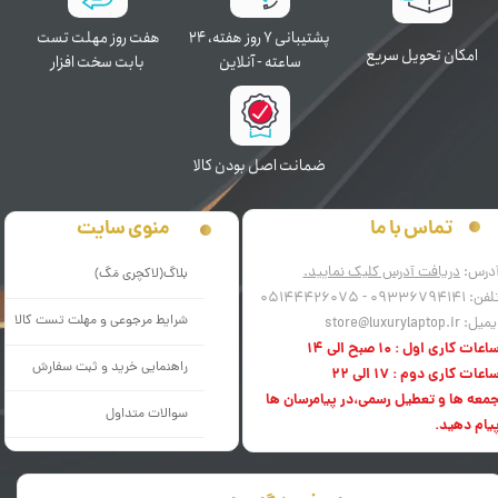
پشتیبانی ۷ روز ﻫﻔﺘﻪ، ۲۴
هفت روز مهلت تست
اﻣﮑﺎن ﺗﺤﻮﯾﻞ سریع
ﺳﺎﻋﺘﻪ - آنلاین
بابت سخت افزار
ﺿﻤﺎﻧﺖ اﺻﻞ ﺑﻮدن ﮐﺎﻟﺎ
منوی سایت
تماس با ما
درس:
دریافت آدرس کلیک نمایید.
بلاگ(لاکچری مَگ)
فن: 09336794141 - 05144426075
شرایط مرجوعی و مهلت تست کالا
میل: store@luxurylaptop.ir
اعات کاری اول : 10 صبح الی 14
راهنمایی خرید و ثبت سفارش
اعات کاری دوم : 17 الی 22
معه ها و تعطیل رسمی،در پیامرسان ها
سوالات متداول
یام دهید.