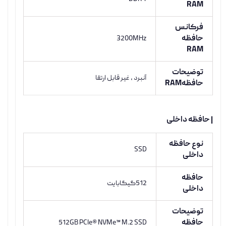
RAM
فرکانس
حافظه
3200MHz
RAM
توضیحات
آنبرد ، غیر قابل ارتقا
حافظهRAM
| حافظه داخلی
نوع حافظه
SSD
داخلی
حافظه
512گیگابایت
داخلی
توضیحات
حافظه
512GB PCIe® NVMe™ M.2 SSD