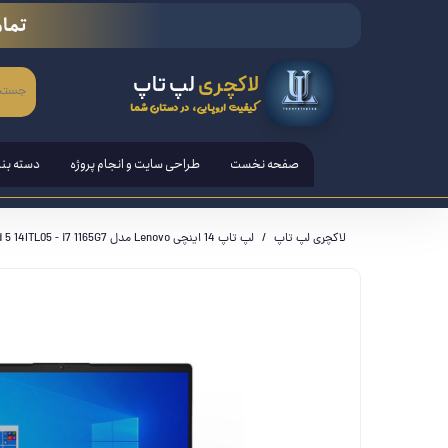
تمام
لاکچری
لپ تاپ
کیفیت اروپایی، در دستان شما
صفحه نخست
طراحی سایت و انجام پروژه
دسته بن
لپ تاپ
لاکچری لپ تاپ
لپ تاپ 14 اینچی Lenovo مدل IdeaPad 5 14ITL05 - i7 1165G7
تبلت ها
قلم هوش
کامپیوتر PC - مانیتور - آل ا
کنسول ب
لوازم ج