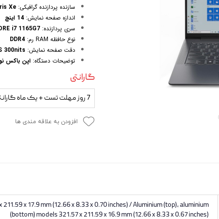
 و مودم
سازنده پردازنده گرافیکی:
iris Xe
اندازه صفحه نمایش:
14 اینچ
وازم خودرویی و محصولات کاربردی
سری پردازنده:
intel CORE i7 1165G7 |
نوع حافظه RAM رم:
DDR4
روژکتور
دقت صفحه نمایش:
S 300nits
توضیحات دستگاه:
اپن باکس نو 
گارانتی
7 روز مهلت تست + یک ماه گارانتی
افزودن به علاقه مندی ها
211.59 x 17.9 mm (12.66 x 8.33 x 0.70 inches) / Aluminium (top), aluminium
(bottom) models 321.57 x 211.59 x 16.9 mm (12.66 x 8.33 x 0.67 inches)