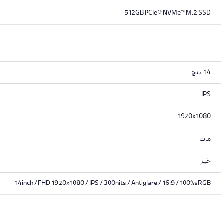
512GB PCIe® NVMe™ M.2 SSD
14 اینچ
IPS
1920x1080
مات
خیر
14inch / FHD 1920x1080 / IPS / 300nits / Antiglare / 16:9 / 100%sRGB