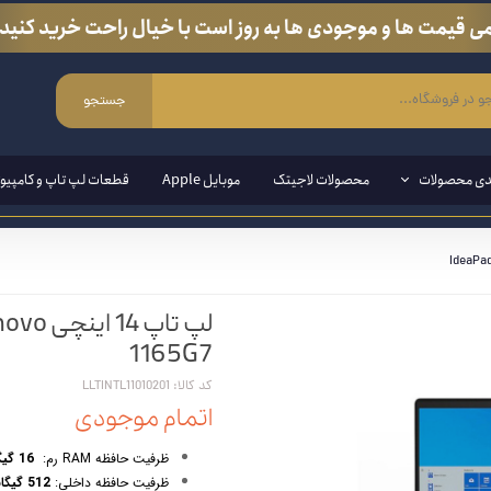
ی قیمت ها و موجودی ها به روز است با خیال راحت خرید کنید.
جستجو
دی محصولات
محصولات لاجیتک
موبایل Apple
قطعات لپ تاپ و کامپیوت
ی ویندوزی
مند ( قلم مخصوص لپ تاپ و تبلت)
1165G7
ین وان
کد کالا: LLTINTL11010201
اتمام موجودی
ازی
ظرفیت حافظه RAM رم:
16 گیگابایت
انبی
ظرفیت حافظه داخلی:
512 گیگابایت SSD