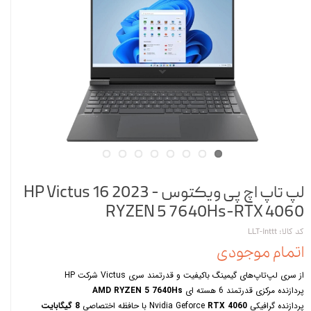
لپ تاپ اچ پی ویکتوس HP Victus 16 2023 -
RYZEN 5 7640Hs-RTX 4060
کد کالا: LLT-inttt
اتمام موجودی
از سری لپ‌تاپ‌های گیمینگ باکیفیت و قدرتمند سری Victus شرکت HP
پردازنده مرکزی قدرتمند 6 هسته ای
AMD RYZEN 5 7640Hs
پردازنده گرافیکی
RTX 4060
Nvidia Geforce
با حافظه اختصاصی
8 گیگابایت