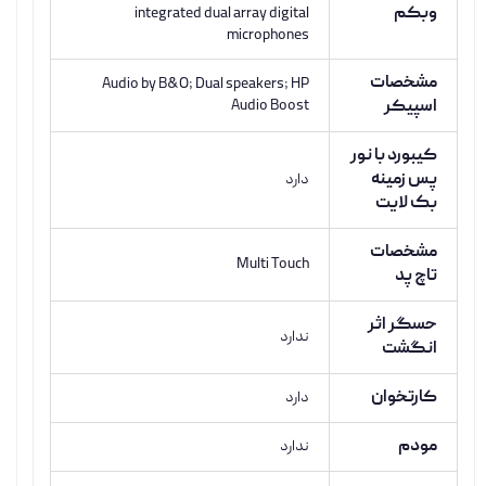
وبکم
integrated dual array digital
microphones
مشخصات
Audio by B&O; Dual speakers; HP
اسپیکر
Audio Boost
کیبورد با نور
پس زمینه
دارد
بک لایت
مشخصات
Multi Touch
تاچ پد
حسگر اثر
ندارد
انگشت
کارتخوان
دارد
مودم
ندارد