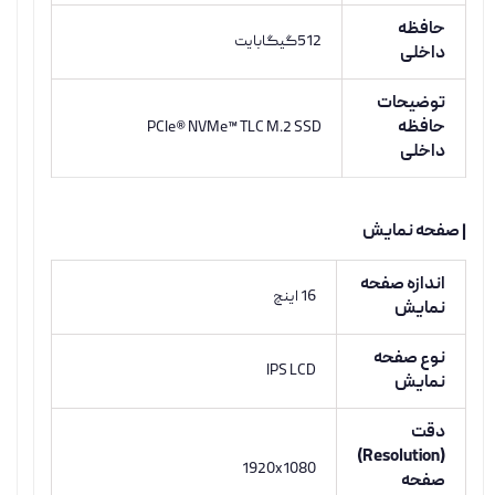
حافظه
512گیگابایت
داخلی
توضیحات
حافظه
PCIe® NVMe™ TLC M.2 SSD
داخلی
| صفحه نمایش
اندازه صفحه
16 اینچ
نمایش
نوع صفحه
IPS LCD
نمایش
دقت
(Resolution)
1920x1080
صفحه