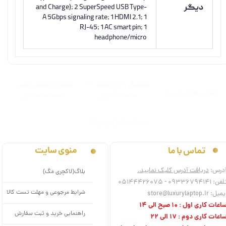
دیگر
and Charge); 2 SuperSpeed USB Type-
A 5Gbps signaling rate; 1 HDMI 2.1; 1
RJ-45; 1 AC smart pin; 1
headphone/micro
پشتیبانی ۷ روز ﻫﻔﺘﻪ، ۲۴
هفت روز مهلت تست
اﻣﮑﺎن ﺗﺤﻮﯾﻞ سریع
ﺳﺎﻋﺘﻪ - آنلاین
بابت سخت افزار
ﺿﻤﺎﻧﺖ اﺻﻞ ﺑﻮدن ﮐﺎﻟﺎ
منوی سایت
تماس با ما
درس:
دریافت آدرس کلیک نمایید.
بلاگ(لاکچری مَگ)
فن: 09336794141 - 05144426075
شرایط مرجوعی و مهلت تست کالا
میل: store@luxurylaptop.ir
اعات کاری اول : 10 صبح الی 14
راهنمایی خرید و ثبت سفارش
اعات کاری دوم : 17 الی 22