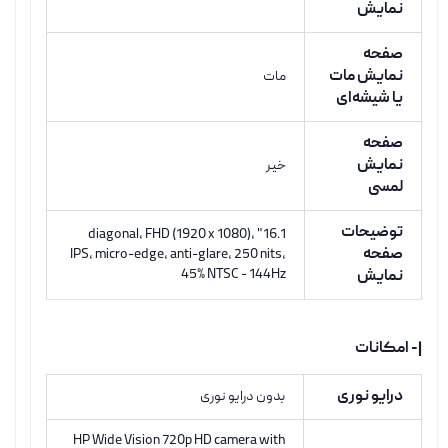
نمایش
صفحه
نمایش مات
مات
یا شیشه‌ای
صفحه
نمایش
خیر
لمسی
توضیحات
16.1" diagonal, FHD (1920 x 1080),
صفحه
IPS, micro-edge, anti-glare, 250 nits,
45% NTSC - 144Hz
نمایش
|- امکانات
درایو نوری
بدون درایو نوری
HP Wide Vision 720p HD camera with