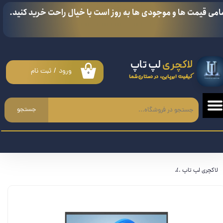
امی قیمت ها و موجودی ها به روز است با خیال راحت خرید کنید.
حساب کاربری من
تغییر گذر واژه
لاکچری
لپ تاپ
سفارشات
ورود
/
ثبت نام
۰
کیفیت اروپایی، در دستان شما
خروج از حساب کاربری
جستجو
لاکچری لپ تاپ
لپ تاپ اچ پی ویکتوس HP Victus 16 2023 - RYZEN 5 7640Hs-RTX 4060