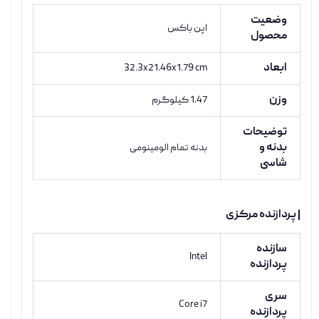
وضعیت
اپن باکس
محصول
ابعاد
32.3x21.46x1.79 cm
وزن
1.47 کیلوگرم
توضیحات
بدنه و
بدنه تمام الومینومی
شاسی
| پردازنده مرکزی
سازنده
Intel
پردازنده
سری
Core i7
پردازنده