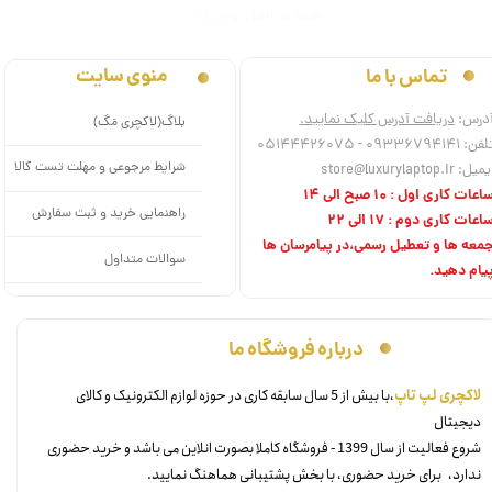
ﺿﻤﺎﻧﺖ اﺻﻞ ﺑﻮدن ﮐﺎﻟﺎ
منوی سایت
تماس با ما
درس:
دریافت آدرس کلیک نمایید.
بلاگ(لاکچری مَگ)
فن: 09336794141 - 05144426075
شرایط مرجوعی و مهلت تست کالا
میل: store@luxurylaptop.ir
اعات کاری اول : 10 صبح الی 14
راهنمایی خرید و ثبت سفارش
اعات کاری دوم : 17 الی 22
معه ها و تعطیل رسمی،در پیامرسان ها
سوالات متداول
یام دهید.
درباره فروشگاه ما
​لاکچری لپ تاپ
،با بیش از 5 سال سابقه کاری در حوزه لوازم الکترونیک و کالای
دیجیتال
شروع فعالیت از سال 1399 - فروشگاه کاملا بصورت انلاین می باشد و خرید حضوری
ندارد، برای خرید حضوری، با بخش پشتیبانی هماهنگ نمایید.