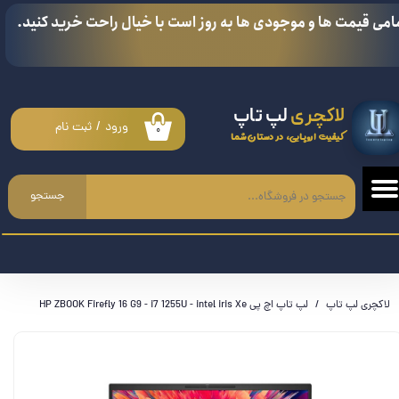
امی قیمت ها و موجودی ها به روز است با خیال راحت خرید کنید.
حساب کاربری من
تغییر گذر واژه
لاکچری
لپ تاپ
سفارشات
ورود
/
ثبت نام
۰
کیفیت اروپایی، در دستان شما
خروج از حساب کاربری
جستجو
لاکچری لپ تاپ
لپ تاپ اچ پی HP ZBOOK Firefly 16 G9 - i7 1255U - intel iris Xe