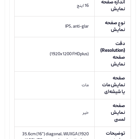
اندازه صفحه
16 اینچ
نمایش
نوع صفحه
IPS, anti-glar
نمایش
دقت
(Resolution)
(1920x1200 FHDplus)
صفحه
نمایش
صفحه
نمایش مات
مات
یا شیشه‌ای
صفحه
نمایش
خیر
لمسی
توضیحات
35.6cm (16") diagonal, WUXGA (1920