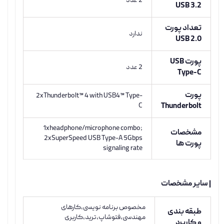
2 عدد
USB 3.2
تعداد پورت
ندارد
USB 2.0
پورت USB
2 عدد
Type-C
پورت
2xThunderbolt™ 4 with USB4™ Type-
C
Thunderbolt
1xheadphone/microphone combo;
مشخصات
2xSuperSpeed USB Type-A 5Gbps
پورت ها
signaling rate
| سایر مشخصات
مخصوص برنامه نویسی،کارهای
طبقه بندی
مهندسی،فتوشاپ،ترید،کاربری
و کاربرد