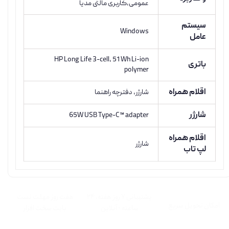
عمومی،کاربری مالتی مدیا
سیستم
Windows
عامل
HP Long Life 3-cell, 51 Wh Li-ion
باتری
polymer
اقلام همراه
شارژر، دفترچه راهنما
شارژر
65W USB Type-C™ adapter
اقلام همراه
شارژر
لپ تاب
پشتیبانی ۷ روز ﻫﻔﺘﻪ، ۲۴
هفت روز مهلت تست
اﻣﮑﺎن ﺗﺤﻮﯾﻞ سریع
ﺳﺎﻋﺘﻪ - آنلاین
بابت سخت افزار