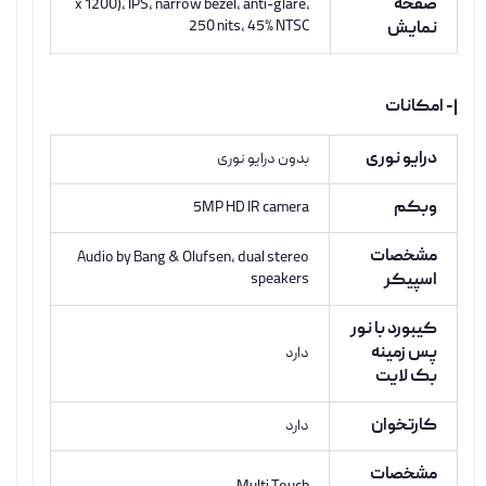
صفحه
x 1200), IPS, narrow bezel, anti-glare,
250 nits, 45% NTSC
نمایش
|- امکانات
درایو نوری
بدون درایو نوری
وبکم
5MP HD IR camera
مشخصات
Audio by Bang & Olufsen, dual stereo
اسپیکر
speakers
کیبورد با نور
پس زمینه
دارد
بک لایت
کارتخوان
دارد
مشخصات