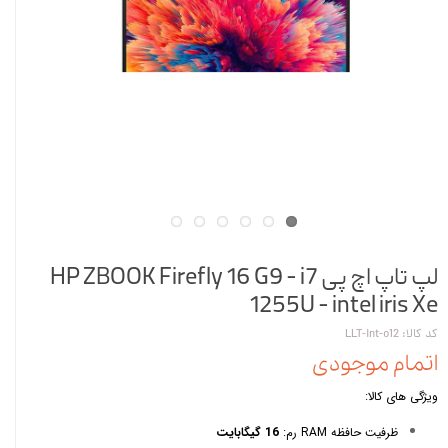
لپ تاپ اچ پی HP ZBOOK Firefly 16 G9 - i7
1255U - intel iris Xe
کد کالا: LLT-int-o12
اتمام موجودی
ویژگی های کالا:
ظرفیت حافظه RAM رم:
16 گیگابایت