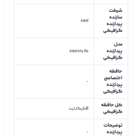
شرکت
سازنده
intel
پردازنده
گرافیکی
مدل
پردازنده
intel iris Xe
گرافیکی
حافظه
اختصاصی
-
پردازنده
گرافیکی
کل حافظه
8گیگابایت
گرافیکی
توضیحات
پردازنده
-