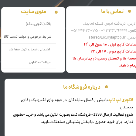
منوی سایت
تماس با ما
درس:
دریافت آدرس کلیک نمایید.
بلاگ(لاکچری مَگ)
فن: 09336794141 - 05144426075
شرایط مرجوعی و مهلت تست کالا
میل: store@luxurylaptop.ir
اعات کاری اول : 10 صبح الی 14
راهنمایی خرید و ثبت سفارش
اعات کاری دوم : 17 الی 22
معه ها و تعطیل رسمی،در پیامرسان ها
سوالات متداول
یام دهید.
درباره فروشگاه ما
​لاکچری لپ تاپ
،با بیش از 5 سال سابقه کاری در حوزه لوازم الکترونیک و کالای
دیجیتال
شروع فعالیت از سال 1399 - فروشگاه کاملا بصورت انلاین می باشد و خرید حضوری
ندارد، برای خرید حضوری، با بخش پشتیبانی هماهنگ نمایید.