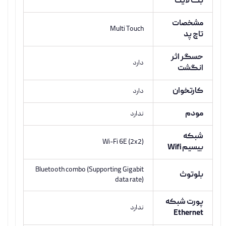
بک لایت
مشخصات
Multi Touch
تاچ پد
حسگر اثر
دارد
انگشت
کارتخوان
دارد
مودم
ندارد
شبکه
Wi-Fi 6E (2x2)
بیسیم Wifi
Bluetooth combo (Supporting Gigabit
بلوتوث
data rate)
پورت شبکه
ندارد
Ethernet