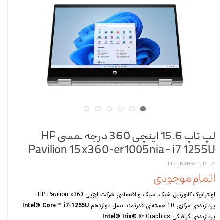
لپ تاپ 15.6 اینچی 360 درجه لمسی HP
Pavilion 15 x360-er1005nia - i7 1255U
کد کالا: LLT-INTH59
اتمام موجودی
اولترابوک کانورتبل شیک، سبک و اقتصادی شرکت اچ‌پی HP Pavilion x360
پردازندەی مرکزی 10 هستەای قدرتمند نسل دوازدهم
Intel® Core™ i7-1255U
پردازندەی گرافیکی
Xᵉ Graphics
Intel® Iris®