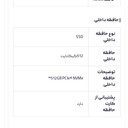
| حافظه داخلی
نوع حافظه
SSD
داخلی
حافظه
512گیگابایت
داخلی
توضیحات
حافظه
512GB PCIe® NVMe™
داخلی
پشتیبانی از
کارت
دارد
حافظه