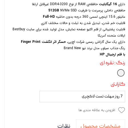
دارای
16 گیگابایت
حافظەی RAM از نوع DDR4-3200 غیرقابل ارتقا
حافظەی داخلی پرسرعت با ظرفیت
NVMe SSD
512GB
مانیتور 15.6 اینچی لمسی 360 درجه بدون حاشیه
Full-HD
قابلیت خم شدن، تبدیل شدن به تبلت و حالات مختلف کاری
قابلیت پشتیبانی از قلم اکتیو صفحه نمایش، مدل تولید شده برای سایت Bestbuy
ایالات متحده آمریکا
دارای یک سال گارانتی رسمی شرکت اچ‌پی،
حسگر اثر انگشت Finger Print
رنگ جذاب سیلور، مدل برند نیو Brand New
با قلم ارجینال HP
رنگ
: نقره ای
گارانتی
7 روز مهلت تست لاکچری
افزودن به علاقه مندی ها
نظرات
مشخصات محصول