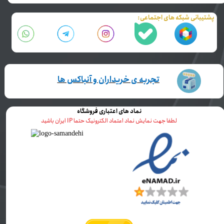
پشتیبانی شبکه های اجتماعی:
تجربه ی خریداران و آنباکس ها
نماد های اعتباری فروشگاه
لطفا جهت نمایش نماد اعتماد الکترونیک حتما IP ایران باشید