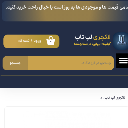
امی قیمت ها و موجودی ها به روز است با خیال راحت خرید کنید.
حساب کاربری من
تغییر گذر واژه
لاکچری
لپ تاپ
سفارشات
ورود
/
ثبت نام
۰
کیفیت اروپایی، در دستان شما
خروج از حساب کاربری
جستجو
لاکچری لپ تاپ
لپ تاپ 15.6 اینچی 360 درجه لمسی HP Pavilion 15 x360-er1005nia - i7 1255U