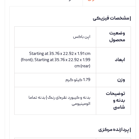
| مشخصات فیزیکی
وضعیت
اپن باکس
محصول
Starting at 35.76 x 22.92 x 1.91 cm
ابعاد
(front); Starting at 35.76 x 22.92 x 1.99
cm (rear)
وزن
1.79 کیلو گرم
توضیحات
بدنه و کیبورد نقرەای رنگ | بدنه تماما
بدنه و
الومینیومی
شاسی
| پردازنده مرکزی