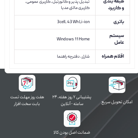
طبقه بندی
تبدیل پذیر و کانورتبل, کاربری عمومی,
و کاربرد
کاربری مالتی مدیا
باتری
3cell, 43 Wh Li-ion
سیستم
Windows 11 Home
عامل
اقلام همراه
شارژر، دفترچه راهنما
پشتیبانی ۷ روز ﻫﻔﺘﻪ، ۲۴
هفت روز مهلت تست
اﻣﮑﺎن ﺗﺤﻮﯾﻞ سریع
ﺳﺎﻋﺘﻪ - آنلاین
بابت سخت افزار
ﺿﻤﺎﻧﺖ اﺻﻞ ﺑﻮدن ﮐﺎﻟﺎ