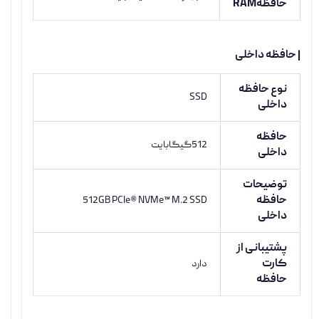
حافظهRAM
| حافظه داخلی
نوع حافظه
SSD
داخلی
حافظه
512گیگابایت
داخلی
توضیحات
حافظه
512GB PCIe® NVMe™ M.2 SSD
داخلی
پشتیبانی از
کارت
دارد
حافظه