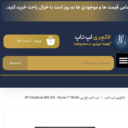
امی قیمت ها و موجودی ها به روز است با خیال راحت خرید کنید.
حساب کاربری من
تغییر گذر واژه
لاکچری
لپ تاپ
سفارشات
ورود
/
ثبت نام
۰
کیفیت اروپایی، در دستان شما
خروج از حساب کاربری
جستجو
لاکچری لپ تاپ
لپ تاپ اچ پی HP EliteBook 865 G10 - Ryzen 7 7840U