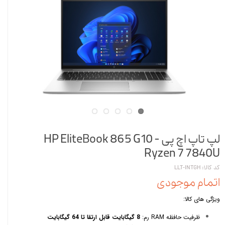
لپ تاپ اچ پی HP EliteBook 865 G10 -
Ryzen 7 7840U
کد کالا: LLT-INTGH
اتمام موجودی
ویژگی های کالا:
ظرفیت حافظه RAM رم:
8 گیگابایت قابل ارتقا تا 64 گیگابایت