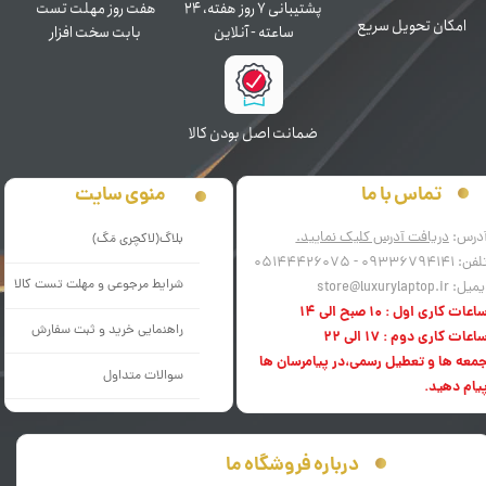
پشتیبانی ۷ روز ﻫﻔﺘﻪ، ۲۴
هفت روز مهلت تست
اﻣﮑﺎن ﺗﺤﻮﯾﻞ سریع
ﺳﺎﻋﺘﻪ - آنلاین
بابت سخت افزار
ﺿﻤﺎﻧﺖ اﺻﻞ ﺑﻮدن ﮐﺎﻟﺎ
منوی سایت
تماس با ما
درس:
دریافت آدرس کلیک نمایید.
بلاگ(لاکچری مَگ)
فن: 09336794141 - 05144426075
شرایط مرجوعی و مهلت تست کالا
میل: store@luxurylaptop.ir
اعات کاری اول : 10 صبح الی 14
راهنمایی خرید و ثبت سفارش
اعات کاری دوم : 17 الی 22
معه ها و تعطیل رسمی،در پیامرسان ها
سوالات متداول
یام دهید.
درباره فروشگاه ما