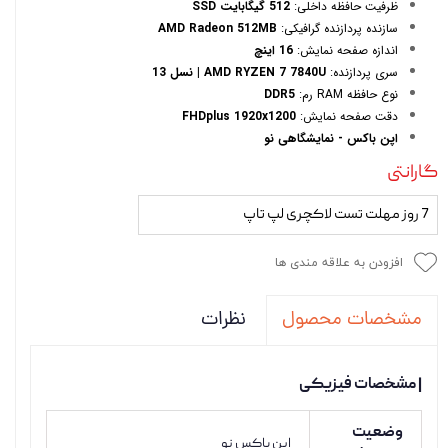
ظرفیت حافظه داخلی:
512 گیگابایت SSD
سازنده پردازنده گرافیکی:
AMD Radeon 512MB
اندازه صفحه نمایش:
16 اینچ
سری پردازنده:
AMD RYZEN 7 7840U | نسل 13
نوع حافظه RAM رم:
DDR5
دقت صفحه نمایش:
FHDplus 1920x1200
اپن باکس - نمایشگاهی نو
گارانتی
7 روز مهلت تست لاکچری لپ تاپ
افزودن به علاقه مندی ها
نظرات
مشخصات محصول
| مشخصات فیزیکی
وضعیت
اپن باکس نو