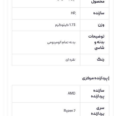
محصول
سازنده
وزن
1.73 کیلوگرم
توضیحات
بدنه و
بدنه تمام الومینومی
شاسی
رنگ
نقره ای
| پردازنده مرکزی
سازنده
AMD
پردازنده
سری
Ryzen 7
پردازنده