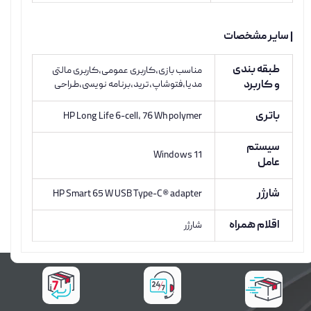
| سایر مشخصات
طبقه بندی
مناسب بازی،کاربری عمومی،کاربری مالتی
و کاربرد
مدیا،فتوشاپ،ترید،برنامه نویسی،طراحی
باتری
HP Long Life 6-cell, 76 Wh polymer
سیستم
Windows 11
عامل
شارژر
HP Smart 65 W USB Type-C® adapter
اقلام همراه
شارژر