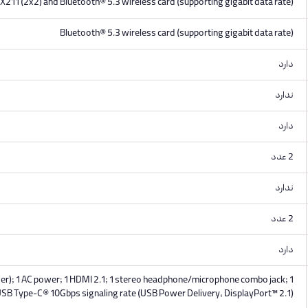
AX211 (2x2) and Bluetooth® 5.3 wireless card (supporting gigabit data rate)
Bluetooth® 5.3 wireless card (supporting gigabit data rate)
دارد
ندارد
دارد
2 عدد
ندارد
2 عدد
دارد
wer); 1 AC power; 1 HDMI 2.1; 1 stereo headphone/microphone combo jack; 1
USB Type-C® 10Gbps signaling rate (USB Power Delivery, DisplayPort™ 2.1)