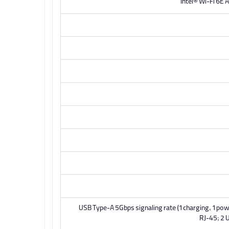
Intel® Wi-Fi 6E 
USB Type-A 5Gbps signaling rate (1 charging, 1 po
RJ-45; 2 