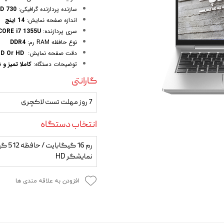
 و مودم
سازنده پردازنده گرافیکی:
HD 730
اندازه صفحه نمایش:
14 اینچ
وازم خودرویی و محصولات کاربردی
سری پردازنده:
CORE i7 1355U | نسل سیزده
نوع حافظه RAM رم:
DDR4
روژکتور
دقت صفحه نمایش:
FHD Or HD
توضیحات دستگاه:
کاملا تمیز و 
گارانتی
7 روز مهلت تست لاکچری
انتخاب دستگاه
رم 16 گیگ
نمایشگر HD
افزودن به علاقه مندی ها