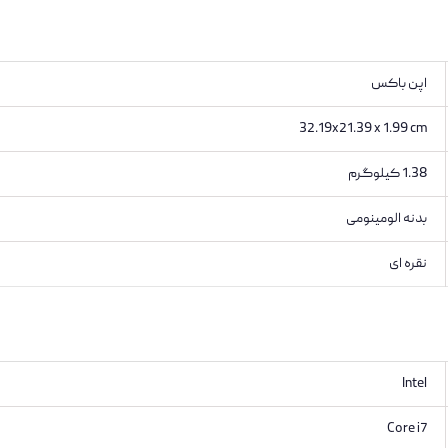
اپن باکس
32.19x21.39 x 1.99 cm
1.38 کیلوگرم
بدنه الومینومی
نقره ای
Intel
Core i7