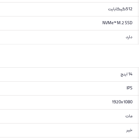
512گیگابایت
NVMe™ M.2 SSD
دارد
14 اینچ
IPS
1920x1080
مات
خیر