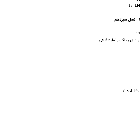
intel U
م
نو - اپن باکس نمایشگاهی
ابایت / حافظه 512 گیگابایت /