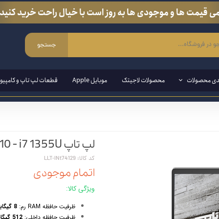
ی قیمت ها و موجودی ها به روز است با خیال راحت خرید کنید.
جستجو
دی محصولات
محصولات لاجیتک
موبایل Apple
قطعات لپ تاپ و کامپیوت
ی ویندوزی
لپ تاپ HP ProBook 440 G10 - i7 1355U
مند ( قلم مخصوص لپ تاپ و تبلت)
کد کالا: LLT-INt74129
ین وان
اتمام موجودی
ازی
ویژگی کالا:
انبی
ظرفیت حافظه RAM رم:
8 گیگابایت / 16 گیگابایت DDR4 قابل ارتقا تا 32 گیگابایت
ظرفیت حافظه داخلی:
512 گیگابایت SSD M.2