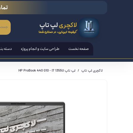
تمام
لاکچری
لپ تاپ
کیفیت اروپایی، در دستان شما
صفحه نخست
طراحی سایت و انجام پروژه
دسته بن
لپ تاپ
لاکچری لپ تاپ
لپ تاپ HP ProBook 440 G10 - i7 1355U
تبلت ها
قلم هوش
کامپیوتر PC - مانیتور - آل ا
کنسول ب
لوازم ج