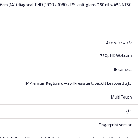
6cm (14") diagonal, FHD (1920 x 1080), IPS, anti-glare, 250 nits, 45% NTSC
بدون درایو نوری
720p HD Webcam
IR camera
دارد HP Premium Keyboard – spill-resistant, backlit keyboard
Multi Touch
دارد
Fingerprint sensor