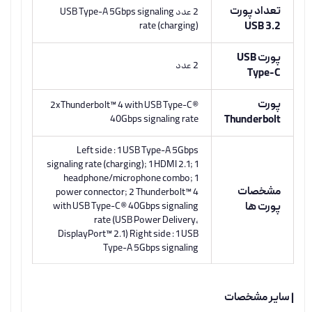
تعداد پورت
2 عدد USB Type-A 5Gbps signaling
rate (charging)
USB 3.2
پورت USB
2 عدد
Type-C
پورت
2xThunderbolt™ 4 with USB Type-C®
40Gbps signaling rate
Thunderbolt
Left side : 1 USB Type-A 5Gbps
signaling rate (charging); 1 HDMI 2.1; 1
headphone/microphone combo; 1
مشخصات
power connector; 2 Thunderbolt™ 4
پورت ها
with USB Type-C® 40Gbps signaling
rate (USB Power Delivery,
DisplayPort™ 2.1) Right side : 1 USB
Type-A 5Gbps signaling
| سایر مشخصات