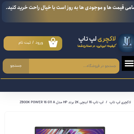
امی قیمت ها و موجودی ها به روز است با خیال راحت خرید کنید.
حساب کاربری من
تغییر گذر واژه
لاکچری
لپ تاپ
سفارشات
ورود
/
ثبت نام
۰
کیفیت اروپایی، در دستان شما
خروج از حساب کاربری
جستجو
لاکچری لپ تاپ
لپ تاپ 16 اینچی 2K برند HP مدل ZBOOK POWER 16 G11 A