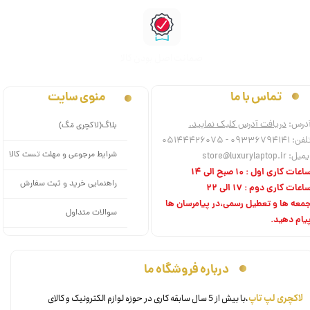
ﺿﻤﺎﻧﺖ اﺻﻞ ﺑﻮدن ﮐﺎﻟﺎ
منوی سایت
تماس با ما
درس:
دریافت آدرس کلیک نمایید.
بلاگ(لاکچری مَگ)
فن: 09336794141 - 05144426075
شرایط مرجوعی و مهلت تست کالا
میل: store@luxurylaptop.ir
اعات کاری اول : 10 صبح الی 14
راهنمایی خرید و ثبت سفارش
اعات کاری دوم : 17 الی 22
معه ها و تعطیل رسمی،در پیامرسان ها
سوالات متداول
یام دهید.
درباره فروشگاه ما
​لاکچری لپ تاپ
،با بیش از 5 سال سابقه کاری در حوزه لوازم الکترونیک و کالای