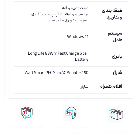
مخصوص برنامه
طبقه بندی
نویسی،ترید،فتوشاپ،پریمیر کاربری
و کاربرد
عمومی کاربری مالتی مدیا
سیستم
Windows 11
عامل
Long Life 83Whr Fast Charge 6 cell
باتری
Battery
شارژر
150 Watt Smart PFC Slim AC Adapter
اقلام همراه
شارژر
پشتیبانی ۷ روز ﻫﻔﺘﻪ، ۲۴
هفت روز مهلت تست
اﻣﮑﺎن ﺗﺤﻮﯾﻞ سریع
ﺳﺎﻋﺘﻪ - آنلاین
بابت سخت افزار