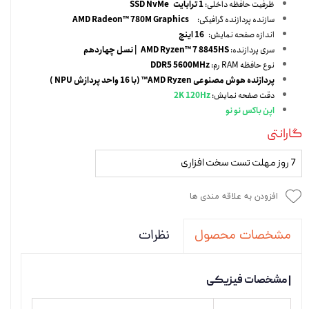
ظرفیت حافظه داخلی:
1 ترابایت SSD NvMe
سازنده پردازنده گرافیکی:
AMD Radeon™ 780M Graphics
اندازه صفحه نمایش:
16 اینچ
سری پردازنده:
AMD Ryzen™ 7 8845HS
| نسل چهاردهم
نوع حافظه RAM رم:
DDR5 5600MHz
پردازنده هوش مصنوعی AMD Ryzen™ (با 16 واحد پردازش NPU )
دقت صفحه نمایش:
2K 120Hz
اپن باکس نو نو
گارانتی
7 روز مهلت تست سخت افزاری
افزودن به علاقه مندی ها
نظرات
مشخصات محصول
| مشخصات فیزیکی