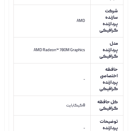
شرکت
سازنده
AMD
پردازنده
گرافیکی
مدل
پردازنده
AMD Radeon™ 780M Graphics
گرافیکی
حافظه
اختصاصی
-
پردازنده
گرافیکی
کل حافظه
8گیگابایت
گرافیکی
توضیحات
پردازنده
-