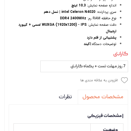
اندازه صفحه نمایش:
10.3 اینچ
سری پردازنده:
intel Celeron N4020 | نسل دهم
نوع حافظه RAM رم:
DDR4 2400MHz
دقت صفحه نمایش:
WUXGA (1920x1200) - IPS لمسی + کیبورد
ارجینال
پشتیبانی از قلم دارد
توضیحات دستگاه:
آکبند
گارانتی
7 روز مهلت تست + یکماه گارانتی
افزودن به علاقه مندی ها
نظرات
مشخصات محصول
| مشخصات فیزیکی
وضعیت