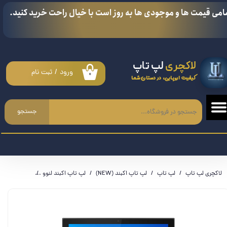
امی قیمت ها و موجودی ها به روز است با خیال راحت خرید کنید.
حساب کاربری من
تغییر گذر واژه
لاکچری
لپ تاپ
سفارشات
ورود
/
ثبت نام
۰
کیفیت اروپایی، در دستان شما
خروج از حساب کاربری
جستجو
لاکچری لپ تاپ
لپ تاپ
لپ تاپ اکبند (NEW)
لپ تاپ اکبند لنوو
تبلت ویندوزی 10.3 اینچی Lenovo مدل IdeaPad Duet 3 10IGL5 | آکبند با ک