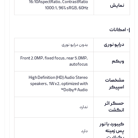
16:10AspectRatio, ContrastRatio
نمایش
1000:1, 96% sRGB, 60Hz
|- امکانات
درایو نوری
بدون درایو نوری
Front 2.0MP, fixed focus, rear 5.0MP,
وبکم
autofocus
High Definition (HD) Audio Stereo
مشخصات
speakers, 1W x2, optimized with
اسپیکر
Dolby® Audio™
حسگر اثر
ندارد
انگشت
کیبورد با نور
پس زمینه
دارد