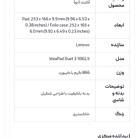
آکبند (نو)
محصول
Pad: 253 x 166 x 9.9 mm (9.96 x 6.53 x
ابعاد
0.38 inches) / Folio case: 252 x 165 x
6.0 mm (9.92 x 6.49 x 0.23 inches)
سازنده
Lenovo
مدل
IdeaPad Duet 3 10IGL5
وزن
866 گرم با کیبورد
توضیحات
بدنه و
بدنه باکیفیت با طراحی شکیل
شاسی
رنگ
خاکستری
| پردازنده مرکزی