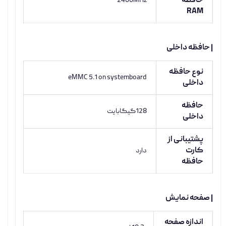
حافظه
2400MHz
RAM
| حافظه داخلی
نوع حافظه
eMMC 5.1 on systemboard
داخلی
حافظه
128گیگابایت
داخلی
پشتیبانی از
کارت
دارد
حافظه
| صفحه نمایش
اندازه صفحه