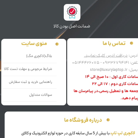
ﺿﻤﺎﻧﺖ اﺻﻞ ﺑﻮدن ﮐﺎﻟﺎ
منوی سایت
تماس با ما
درس:
دریافت آدرس کلیک نمایید.
بلاگ(لاکچری مَگ)
فن: 09336794141 - 05144426075
شرایط مرجوعی و مهلت تست کالا
میل: store@luxurylaptop.ir
اعات کاری اول : 10 صبح الی 14
راهنمایی خرید و ثبت سفارش
اعات کاری دوم : 17 الی 22
معه ها و تعطیل رسمی،در پیامرسان ها
سوالات متداول
یام دهید.
درباره فروشگاه ما
​لاکچری لپ تاپ
،با بیش از 5 سال سابقه کاری در حوزه لوازم الکترونیک و کالای