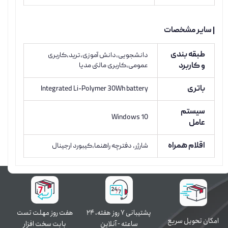
| سایر مشخصات
طبقه بندی
دانشجویی،دانش آموزی،ترید،کاربری
و کاربرد
عمومی،کاربری مالتی مدیا
باتری
Integrated Li-Polymer 30Wh battery
سیستم
Windows 10
عامل
اقلام همراه
شارژر، دفترچه راهنما،کیبورد ارجینال
پشتیبانی ۷ روز ﻫﻔﺘﻪ، ۲۴
هفت روز مهلت تست
اﻣﮑﺎن ﺗﺤﻮﯾﻞ سریع
ﺳﺎﻋﺘﻪ - آنلاین
بابت سخت افزار