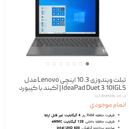
تبلت ویندوزی 10.3 اینچی Lenovo مدل
IdeaPad Duet 3 10IGL5 | آکبند با کیبورد
کد کالا: LLT-RHAM236
اتمام موجودی
ظرفیت حافظه RAM رم:
4 گیگابایت غیر قابل ارتقا
ظرفیت حافظه داخلی:
128 گیگابایت eMMC
سازنده پردازنده گرافیکی:
intel UHD 600