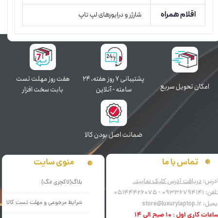
اقلام همراه
شارژر و درایورهای لپ تاپ
پشتیبانی ۷ روز ﻫﻔﺘﻪ، ۲۴
هفت روز مهلت تست
اﻣﮑﺎن ﺗﺤﻮﯾﻞ سریع
ﺳﺎﻋﺘﻪ - آنلاین
بابت سخت افزار
ﺿﻤﺎﻧﺖ اﺻﻞ ﺑﻮدن ﮐﺎﻟﺎ
منوی سایت
تماس با ما
درس:
دریافت آدرس کلیک نمایید.
بلاگ(لاکچری مَگ)
فن: 09336794141 - 05144426075
شرایط مرجوعی و مهلت تست کالا
میل: store@luxurylaptop.ir
اعات کاری اول : 10 صبح الی 14