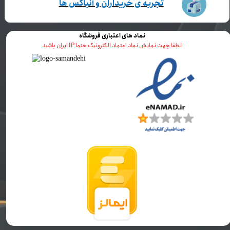
تجربه ی خریداران و آنباکس ها
نماد های اعتباری فروشگاه
لطفا جهت نمایش نماد اعتماد الکترونیک حتما IP ایران باشید