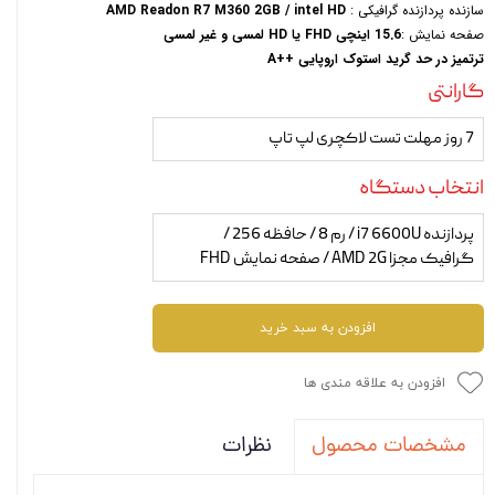
سازنده پردازنده گرافیکی :
AMD Readon R7 M360 2GB / intel HD
صفحه نمایش :
15.6 اینچی FHD یا HD لمسی و غیر لمسی
ترتمیز در حد گرید استوک اروپایی ++A
گارانتی
7 روز مهلت تست لاکچری لپ تاپ
انتخاب دستگاه
پردازنده i7 6600U / رم 8 / حافظه 256 /
گرافیک مجزا AMD 2G / صفحه نمایش FHD
افزودن به سبد خرید
افزودن به علاقه مندی ها
نظرات
مشخصات محصول