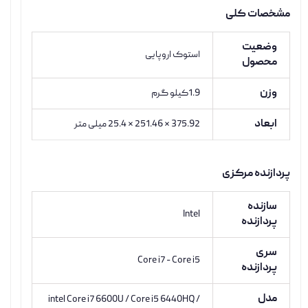
مشخصات کلی
وضعیت
استوک اروپایی
محصول
وزن
1.9کیلو گرم
ابعاد
375.92 * 251.46 * 25.4 میلی متر
پردازنده مرکزی
سازنده
Intel
پردازنده
سری
Core i7 - Core i5
پردازنده
مدل
intel Core i7 6600U / Core i5 6440HQ /