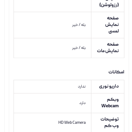
(رزولوشن)
صفحه
نمایش
بله / خیر
لمسی
صفحه
بله / خیر
نمایش مات
امکانات
داریو نوری
ندارد
وبکم
دارد
Webcam
توضیحات
HD Web Camera
وب کم