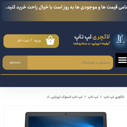
امی قیمت ها و موجودی ها به روز است با خیال راحت خرید کنید.
حساب کاربری من
تغییر گذر واژه
لاکچری
لپ تاپ
سفارشات
ورود
/
ثبت نام
۰
کیفیت اروپایی، در دستان شما
خروج از حساب کاربری
جستجو
لاکچری لپ تاپ
لپ تاپ
لپ تاپ استوک اروپایی
لپ تاپ دل Dell Lutitude 5570