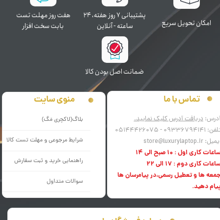
پشتیبانی ۷ روز ﻫﻔﺘﻪ، ۲۴
هفت روز مهلت تست
اﻣﮑﺎن ﺗﺤﻮﯾﻞ سریع
ﺳﺎﻋﺘﻪ - آنلاین
بابت سخت افزار
ﺿﻤﺎﻧﺖ اﺻﻞ ﺑﻮدن ﮐﺎﻟﺎ
منوی سایت
تماس با ما
درس:
دریافت آدرس کلیک نمایید.
بلاگ(لاکچری مَگ)
فن: 09336794141 - 05144426075
شرایط مرجوعی و مهلت تست کالا
میل: store@luxurylaptop.ir
اعات کاری اول : 10 صبح الی 14
راهنمایی خرید و ثبت سفارش
اعات کاری دوم : 17 الی 22
معه ها و تعطیل رسمی،در پیامرسان ها
سوالات متداول
یام دهید.