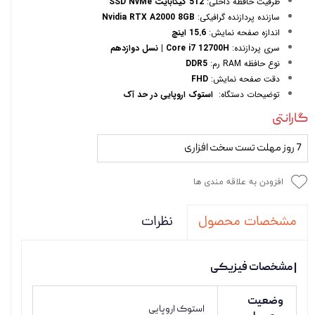
ظرفیت حافظه داخلی:
512 گیگابایت SSD NvMe
سازنده پردازنده گرافیکی:
Nvidia RTX A2000 8GB
اندازه صفحه نمایش:
15.6 اینچ
سری پردازنده:
Core i7 12700H | نسل دوازدهم
نوع حافظه RAM رم:
DDR5
دقت صفحه نمایش:
FHD
توضیحات دستگاه:
استوک اروپایی در حد آک
گارانتی
7 روز مهلت تست سخت افزاری
افزودن به علاقه مندی ها
نظرات
مشخصات محصول
| مشخصات فیزیکی
وضعیت
استوک اروپایی