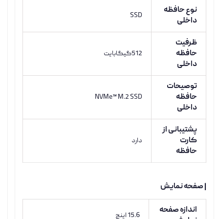
نوع حافظه
SSD
داخلی
ظرفیت
حافظه
512گیگابایت
داخلی
توصیحات
حافظه
NVMe™ M.2 SSD
داخلی
پشتیبانی از
کارت
دارد
حافظه
| صفحه نمایش
اندازه صفحه
15.6 اینچ