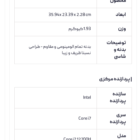
محصول
ابعاد
35.94x 23.39 x 2.28 cm
وزن
1.93کیوگرم
توضیحات
بدنه تمام الومینومی و مقاوم - طراحی
بدنه و
نسبتا ظریف و زیبا
شاسی
| پردازنده مرکزی
سازنده
Intel
پردازنده
سری
Core i7
پردازنده
مدل
Core i7 12700H