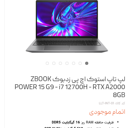
لپ تاپ استوک اچ پی زدبوک ZBOOK
POWER 15 G9 - i7 12700H - RTX A2000
8GB
کد کالا: LLT-INT-O1
اتمام موجودی
ظرفیت حافظه RAM رم:
16 گیگابایت DDR5