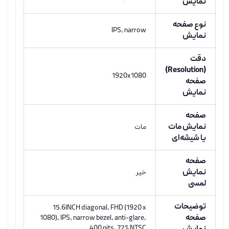
نمایش
نوع صفحه
IPS, narrow
نمایش
دقت
(Resolution)
1920x1080
صفحه
نمایش
صفحه
نمایش مات
مات
یا شیشه‌ای
صفحه
نمایش
خیر
لمسی
توضیحات
15.6INCH diagonal, FHD (1920 x
صفحه
1080), IPS, narrow bezel, anti-glare,
400 nits, 72% NTSC