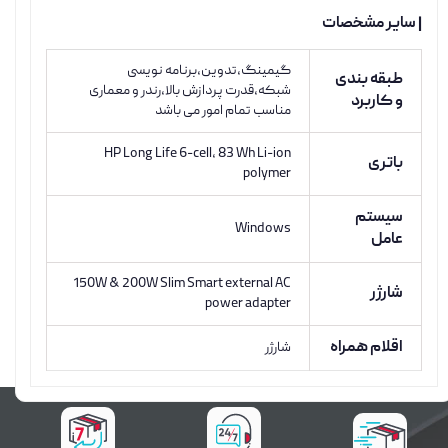
| سایر مشخصات
گیمینگ،تدوین،برنامه نویسی
طبقه بندی
شبکه،قدرت پردازش بالا،رندر و معماری
و کاربرد
مناسب تمام امور می باشد
HP Long Life 6-cell, 83 Wh Li-ion
باتری
polymer
سیستم
Windows
عامل
150W & 200W Slim Smart external AC
شارژر
power adapter
اقلام همراه
شارژر