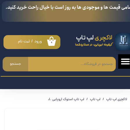
امی قیمت ها و موجودی ها به روز است با خیال راحت خرید کنید.
حساب کاربری من
تغییر گذر واژه
لاکچری
لپ تاپ
سفارشات
ورود
/
ثبت نام
۰
کیفیت اروپایی، در دستان شما
خروج از حساب کاربری
جستجو
لاکچری لپ تاپ
لپ تاپ
لپ تاپ استوک اروپایی
لپ تاپ استوک اچ پی زدبوک ZBOOK POWER 15 G9 - i7 12700H - RTX A2000 8GB