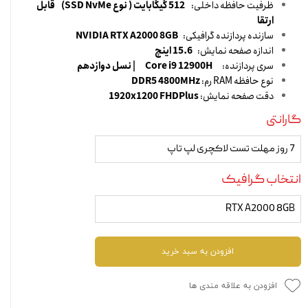
ظرفیت حافظه داخلی:
512 گیگابایت ( نوع SSD NvMe) قابل
ارتقا
سازنده پردازنده گرافیکی:
NVIDIA RTX A2000 8GB
اندازه صفحه نمایش:
15.6 اینچ
سری پردازنده:
Core i9 12900H
| نسل دوازدهم
نوع حافظه RAM رم:
DDR5 4800MHz
دقت صفحه نمایش:
1920x1200 FHDPlus
گارانتی
7 روز مهلت تست لاکچری لپ تاپ
انتخاب گرافیک
RTX A2000 8GB
افزودن به سبد خرید
افزودن به علاقه مندی ها