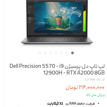
لپ تاپ دل پرسیژن Dell Precision 5570 - i9
12900H - RTX A2000 8GB
کد کالا: LLT-HIW
۲۱۴,۰۰۰,۰۰۰ تومان
ویژگی های کالا:
ظرفیت حافظه RAM رم:
32 گیگابایت