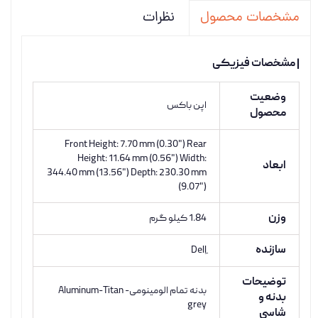
نظرات
مشخصات محصول
| مشخصات فیزیکی
وضعیت
اپن باکس
محصول
Front Height: 7.70 mm (0.30") Rear
Height: 11.64 mm (0.56") Width:
ابعاد
344.40 mm (13.56") Depth: 230.30 mm
(9.07")
وزن
1.84 کیلو گرم
سازنده
توضیحات
بدنه تمام الومینومی- Aluminum-Titan
بدنه و
grey
شاسی