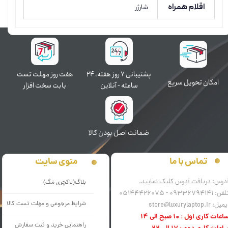
اقلام همراه
شارژر
پشتیبانی ۷ روز ﻫﻔﺘﻪ، ۲۴
هفت روز مهلت تست
اﻣﮑﺎن ﺗﺤﻮﯾﻞ سریع
ﺳﺎﻋﺘﻪ - آنلاین
بابت سخت افزار
ﺿﻤﺎﻧﺖ اﺻﻞ ﺑﻮدن ﮐﺎﻟﺎ
منوی سایت
تماس با ما
درس:
دریافت آدرس کلیک نمایید.
بلاگ(لاکچری مَگ)
فن: 09336794141 - 05144426075
شرایط مرجوعی و مهلت تست کالا
میل: store@luxurylaptop.ir
اعات کاری اول : 10 صبح الی 14
راهنمایی خرید و ثبت سفارش