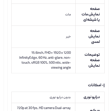
صفحه
نمایش مات
مات
یا شیشه‌ای
صفحه
نمایش
خیر
لمسی
15.6inch, FHD+ 1920 x 1200
توضیحات
InfinityEdge, 60 Hz, anti-glare, non-
صفحه
touch, sRGB 100%, 500 nits, wide-
نمایش
viewing angle
|- امکانات
درایو نوری
بدون درایو نوری
720p at 30 fps, HD camera Dual-array
وبکم