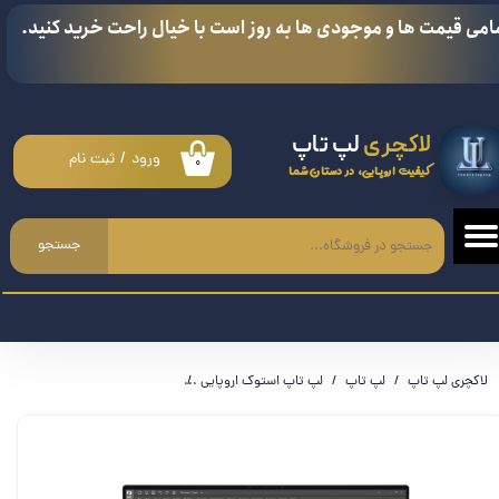
امی قیمت ها و موجودی ها به روز است با خیال راحت خرید کنید.
حساب کاربری من
تغییر گذر واژه
لاکچری
لپ تاپ
سفارشات
ورود
/
ثبت نام
۰
کیفیت اروپایی، در دستان شما
خروج از حساب کاربری
جستجو
لاکچری لپ تاپ
لپ تاپ
لپ تاپ استوک اروپایی
لپ تاپ دل پرسیژن Dell Precision 5570 - i9 12900H - RTX A2000 8GB