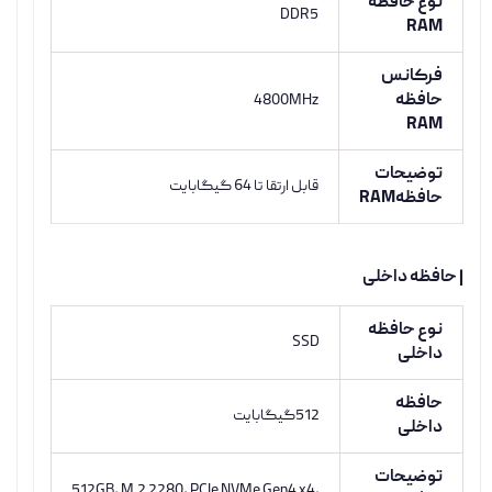
نوع حافظه
DDR5
RAM
فرکانس
حافظه
4800MHz
RAM
توضیحات
قابل ارتقا تا 64 گیگابایت
حافظهRAM
| حافظه داخلی
نوع حافظه
SSD
داخلی
حافظه
512گیگابایت
داخلی
توضیحات
512GB, M.2 2280, PCIe NVMe Gen4 x4,