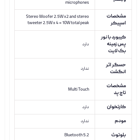
microphones
مشخصات
Stereo Woofer 2.5W x2 and stereo
اسپیکر
tweeter 2.5W x 4 = 10W total peak
کیبورد با نور
پس زمینه
دارد
بک لایت
حسگر اثر
ندارد
انگشت
مشخصات
Multi Touch
تاچ پد
کارتخوان
دارد
مودم
ندارد
بلوتوث
Bluetooth 5.2