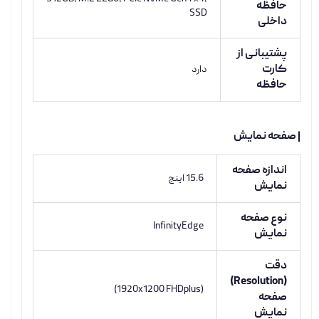
حافظه
SSD
داخلی
پشتیبانی از
کارت
دارد
حافظه
| صفحه نمایش
اندازه صفحه
15.6 اینچ
نمایش
نوع صفحه
InfinityEdge
نمایش
دقت
(Resolution)
(1920x1200 FHDplus)
صفحه
نمایش