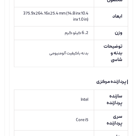
محصول
375.9x264.16x25.4 mm (14.8 inx10.4
ابعاد
inx1.0 in)
وزن
2, 6 کیلو گرم
توضیحات
بدنه و
بدنه باکیفیت آلومنیومی
شاسی
| پردازنده مرکزی
سازنده
Intel
پردازنده
سری
Core i5
پردازنده