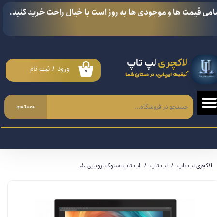
امی قیمت ها و موجودی ها به روز است با خیال راحت خرید کنید.
حساب کاربری من
تغییر گذر واژه
لاکچری
لپ تاپ
سفارشات
ورود
/
ثبت نام
۰
کیفیت اروپایی، در دستان شما
خروج از حساب کاربری
جستجو
لاکچری لپ تاپ
لپ تاپ
لپ تاپ استوک اروپایی
لپ تاپ اچ پی HP ZBook 15 G6 i5 9300H