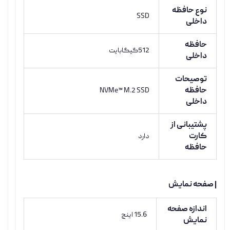
نوع حافظه
SSD
داخلی
حافظه
512گیگابایت
داخلی
توصیحات
حافظه
NVMe™ M.2 SSD
داخلی
پشتیبانی از
کارت
دارد
حافظه
| صفحه نمایش
اندازه صفحه
15.6 اینچ
نمایش