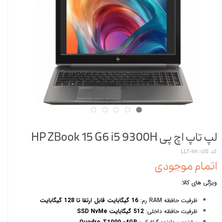
لپ تاپ اچ پی HP ZBook 15 G6 i5 9300H
کد کالا: LLT-int
اتمام موجودی
ویژگی های کالا:
ظرفیت حافظه RAM رم:
16 گیگابایت قابل ارتقا تا 128 گیگابایت
ظرفیت حافظه داخلی:
512 گیگابایت SSD NvMe