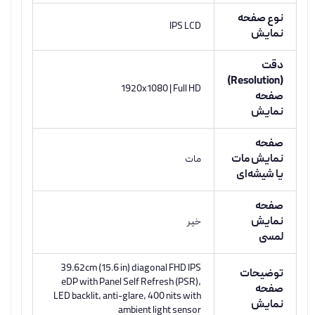
نوع صفحه
IPS LCD
نمایش
دقت
(Resolution)
1920x1080 | Full HD
صفحه
نمایش
صفحه
نمایش مات
مات
یا شیشه‌ای
صفحه
نمایش
خیر
لمسی
39.62cm (15.6 in) diagonal FHD IPS
توضیحات
eDP with Panel Self Refresh (PSR),
صفحه
LED backlit, anti-glare, 400 nits with
نمایش
ambient light sensor