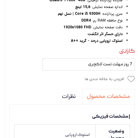
سازنده پردازنده گرافیکی:
Quadro T1000 -4GB
اندازه صفحه نمایش:
15,6 اینج
سری پردازنده:
Core i5 9300H | نسل نهم
نوع حافظه RAM رم:
DDR4
دقت صفحه نمایش:
1920x1080 FHD
دارای حسگر اثر انگشت
استوک اروپایی درحد - گرید ++A
گارانتی
7 روز مهلت تست لاکچری
افزودن به علاقه مندی ها
نظرات
مشخصات محصول
| مشخصات فیزیکی
وضعیت
استوک اروپایی