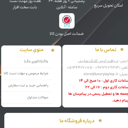
پشتیبانی ۷ روز ﻫﻔﺘﻪ، ۲۴
هفت روز مهلت تست
اﻣﮑﺎن ﺗﺤﻮﯾﻞ سریع
ﺳﺎﻋﺘﻪ - آنلاین
بابت سخت افزار
ﺿﻤﺎﻧﺖ اﺻﻞ ﺑﻮدن ﮐﺎﻟﺎ
منوی سایت
تماس با ما
درس:
دریافت آدرس کلیک نمایید.
بلاگ(لاکچری مَگ)
فن: 09336794141 - 05144426075
شرایط مرجوعی و مهلت تست کالا
میل: store@luxurylaptop.ir
اعات کاری اول : 10 صبح الی 14
راهنمایی خرید و ثبت سفارش
اعات کاری دوم : 17 الی 22
معه ها و تعطیل رسمی،در پیامرسان ها
سوالات متداول
یام دهید.
درباره فروشگاه ما