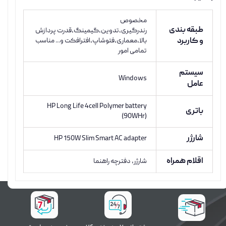
مخصوص
طبقه بندی
رندرگیری،تدوین،گیمینگ،قدرت پردازش
و کاربرد
بالا،معماری،فتوشاپ،افترافکت و... مناسب
تمامی امور
سیستم
Windows
عامل
HP Long Life 4cell Polymer battery
باتری
(90WHr)
شارژر
HP 150W Slim Smart AC adapter
اقلام همراه
شارژر، دفترچه راهنما