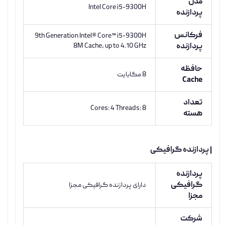
مدل
Intel Core i5-9300H
پردازنده
فرکانس
9th Generation Intel® Core™ i5-9300H
پردازنده
8M Cache, up to 4.10 GHz
حافظه
8 مگابایت
Cache
تعداد
Cores: 4 Threads: 8
هسته
| پردازنده گرافیکی
پردازنده
گرافیکی
دارای پردازنده گرافیکی مجزا
مجزا
شرکت