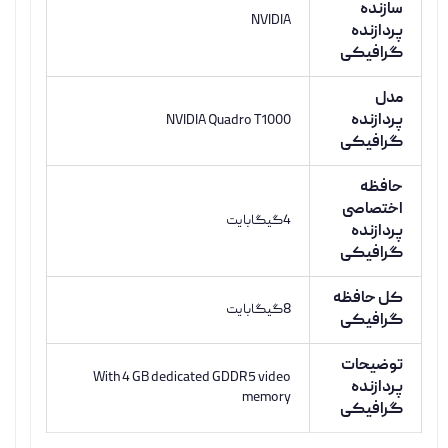
سازنده
NVIDIA
پردازنده
گرافیکی
مدل
پردازنده
NVIDIA Quadro T1000
گرافیکی
حافظه
اختصاصی
4گیگابایت
پردازنده
گرافیکی
کل حافظه
8گیگابایت
گرافیکی
توضیحات
With 4 GB dedicated GDDR5 video
پردازنده
memory
گرافیکی