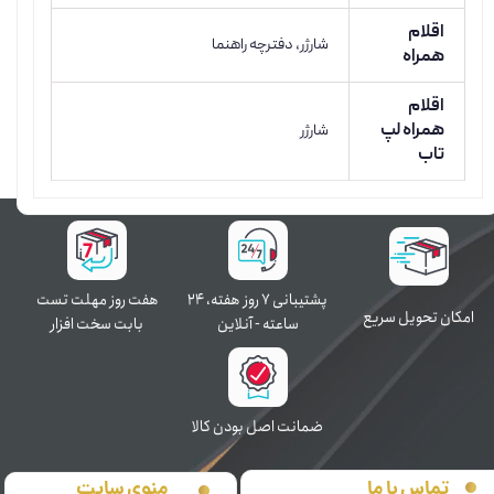
اقلام
شارژر، دفترچه راهنما
همراه
اقلام
همراه لپ
شارژر
تاب
پشتیبانی ۷ روز ﻫﻔﺘﻪ، ۲۴
هفت روز مهلت تست
اﻣﮑﺎن ﺗﺤﻮﯾﻞ سریع
ﺳﺎﻋﺘﻪ - آنلاین
بابت سخت افزار
ﺿﻤﺎﻧﺖ اﺻﻞ ﺑﻮدن ﮐﺎﻟﺎ
منوی سایت
تماس با ما