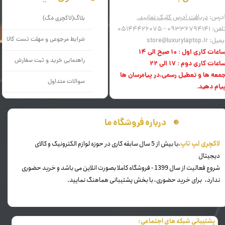
درس:
دریافت آدرس کلیک نمایید.
بلاگ(لاکچری مَگ)
فن: 09336794141 - 05144426075
شرایط مرجوعی و مهلت تست کالا
میل: store@luxurylaptop.ir
اعات کاری اول : 10 صبح الی 14
راهنمایی خرید و ثبت سفارش
اعات کاری دوم : 17 الی 22
معه ها و تعطیل رسمی،در پیامرسان ها
سوالات متداول
یام دهید.
درباره فروشگاه ما
​لاکچری لپ تاپ
،با بیش از 5 سال سابقه کاری در حوزه لوازم الکترونیک و کالای
دیجیتال
شروع فعالیت از سال 1399 - فروشگاه کاملا بصورت انلاین می باشد و خرید حضوری
ندارد، برای خرید حضوری، با بخش پشتیبانی هماهنگ نمایید.
پشتیبانی شبکه های اجتماعی: