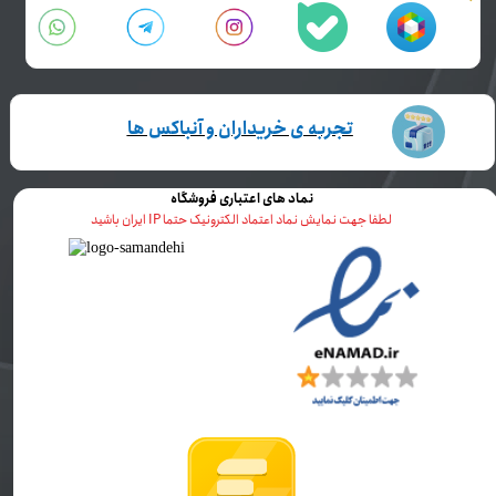
تجربه ی خریداران و آنباکس ها
نماد های اعتباری فروشگاه
لطفا جهت نمایش نماد اعتماد الکترونیک حتما IP ایران باشید