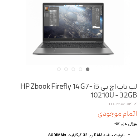
لپ تاپ اچ پی HP Zbook Firefly 14 G7- i5
10210U - 32GB
کد کالا: LLT-int-o2
اتمام موجودی
ویژگی های کالا:
ظرفیت حافظه RAM رم:
32 گیگابایت SODIMMs