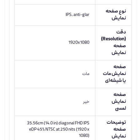
نوع صفحه
IPS, anti-glar
نمایش
دقت
(Resolution)
1920x1080
صفحه
نمایش
صفحه
نمایش مات
مات
یا شیشه‌ای
صفحه
نمایش
خیر
لمسی
توضیحات
35.56cm (14.0 in) diagonal FHD IPS
صفحه
eDP 45% NTSC at 250 nits (1920 x
1080)
نمایش