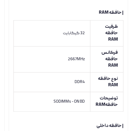
| حافظه RAM
ظرفیت
حافظه
32 گیگابایت
RAM
فرکانس
حافظه
2667MHz
RAM
نوع حافظه
DDR4
RAM
توضیحات
SODIMMs - ON BD
حافظهRAM
| حافظه داخلی