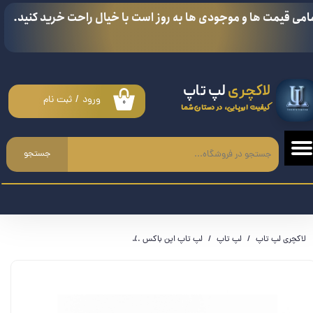
امی قیمت ها و موجودی ها به روز است با خیال راحت خرید کنید.
حساب کاربری من
تغییر گذر واژه
لاکچری
لپ تاپ
سفارشات
ورود
/
ثبت نام
۰
کیفیت اروپایی، در دستان شما
خروج از حساب کاربری
جستجو
لاکچری لپ تاپ
لپ تاپ
لپ تاپ اپن باکس
لپ تاپ اچ پی HP Zbook Firefly 14 G7- i5 10210U - 32GB