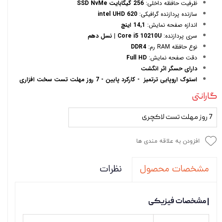
ظرفیت حافظه داخلی:
256 گیگابایت SSD NvMe
سازنده پردازنده گرافیکی:
intel UHD 620
اندازه صفحه نمایش:
14,1 اینچ
سری پردازنده:
Core i5 10210U | نسل دهم
نوع حافظه RAM رم:
DDR4
دقت صفحه نمایش:
Full HD
دارای حسگر اثر انگشت
استوک اروپایی ترتمیز - کارکرد پایین - 7 روز مهلت تست سخت افزاری
گارانتی
7 روز مهلت تست لاکچری
افزودن به علاقه مندی ها
نظرات
مشخصات محصول
| مشخصات فیزیکی