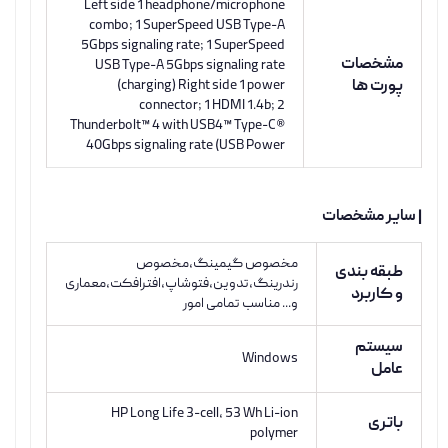
Left side 1 headphone/microphone
combo; 1 SuperSpeed USB Type-A
5Gbps signaling rate; 1 SuperSpeed
مشخصات
USB Type-A 5Gbps signaling rate
پورت ها
(charging) Right side 1 power
connector; 1 HDMI 1.4b; 2
Thunderbolt™ 4 with USB4™ Type-C®
40Gbps signaling rate (USB Power
| سایر مشخصات
مخصوص گیمینگ،مخصوص
طبقه بندی
رندرینگ،تدوین،فتوشاپ،افترافکت،معماری
و کاربرد
و... مناسب تمامی امور
سیستم
Windows
عامل
HP Long Life 3-cell, 53 Wh Li-ion
باتری
polymer