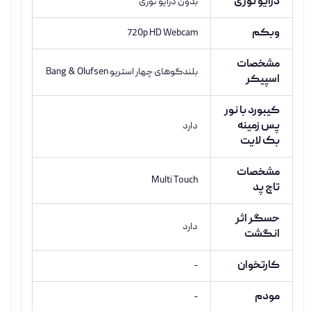
درایو نوری
بدون درایو نوری
وبکم
720p HD Webcam
مشخصات
بلندگوهای چهار استریو Bang & Olufsen
اسپیکر
کیبورد با نور
پس زمینه
دارد
بک لایت
مشخصات
Multi Touch
تاچ پد
حسگر اثر
دارد
انگشت
کارتخوان
-
مودم
-