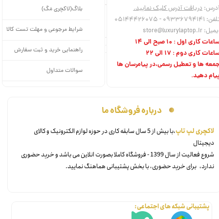
درس:
دریافت آدرس کلیک نمایید.
بلاگ(لاکچری مَگ)
امکانات
فن: 09336794141 - 05144426075
---
دیگر
شرایط مرجوعی و مهلت تست کالا
میل: store@luxurylaptop.ir
اعات کاری اول : 10 صبح الی 14
راهنمایی خرید و ثبت سفارش
اعات کاری دوم : 17 الی 22
معه ها و تعطیل رسمی،در پیامرسان ها
سوالات متداول
یام دهید.
درباره فروشگاه ما
​لاکچری لپ تاپ
،با بیش از 5 سال سابقه کاری در حوزه لوازم الکترونیک و کالای
دیجیتال
شروع فعالیت از سال 1399 - فروشگاه کاملا بصورت انلاین می باشد و خرید حضوری
ندارد، برای خرید حضوری، با بخش پشتیبانی هماهنگ نمایید.
پشتیبانی شبکه های اجتماعی: