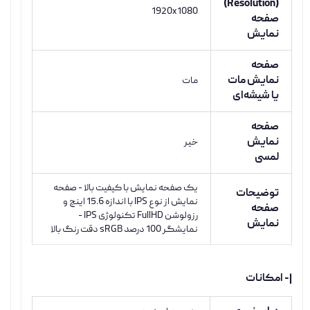
(Resolution)
1920x1080
صفحه
نمایش
صفحه
نمایش مات
مات
یا شیشه‌ای
صفحه
نمایش
خیر
لمسی
یک صفحه نمایش با کیفیت بالا - صفحه
توضیحات
نمایش از نوع IPS با اندازه 15.6 اینچ و
صفحه
رزولوشن FullHD تکنولوژی IPS -
نمایش
نمایشگر 100 درصد sRGB دقت رنگ بالا
|- امکانات