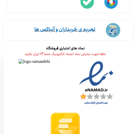
تجربه ی خریداران و آنباکس ها
نماد های اعتباری فروشگاه
لطفا جهت نمایش نماد اعتماد الکترونیک حتما IP ایران باشید