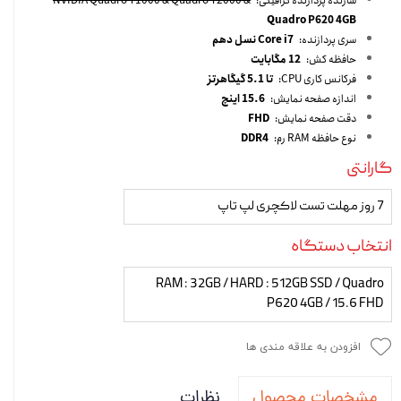
سازنده پردازنده گرافیکی:
NVIDIA Quadro T1000 & Quadro T2000 &
Quadro P620 4GB
سری پردازنده:
Core i7 نسل دهم
حافظه کش:
12 مگابایت
فرکانس کاری CPU:
تا 5.1 گیگاهرتز
اندازه صفحه نمایش:
15.6 اینچ
دقت صفحه نمایش:
FHD
نوع حافظه RAM رم:
DDR4
گارانتی
7 روز مهلت تست لاکچری لپ تاپ
انتخاب دستگاه
RAM : 32GB / HARD : 512GB SSD / Quadro
P620 4GB / 15.6 FHD
افزودن به علاقه مندی ها
نظرات
مشخصات محصول