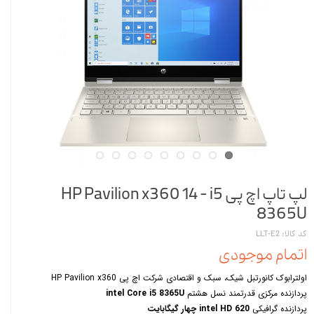
لپ تاپ اچ پی HP Pavilion x360 14 - i5
8365U
کد کالا: LLT-E2
اتمام موجودی
اولترابوک کانورتبل شیک، سبک و اقتصادی شرکت اچ پی HP Pavilion x360
پردازنده مرکزی قدرتمند نسل هشتم
intel Core i5 8365U
پردازنده گرافیکی
intel HD 620 چهار گیگابایت