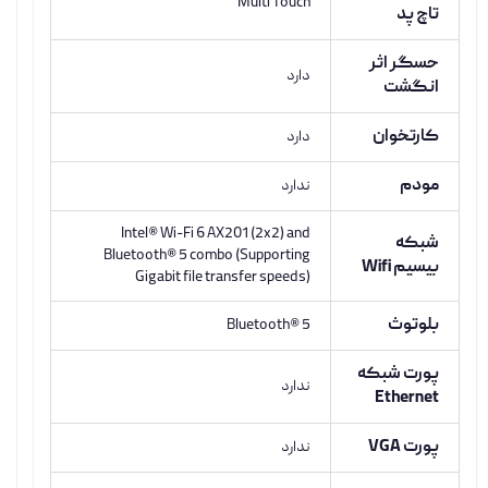
Multi Touch
تاچ پد
حسگر اثر
دارد
انگشت
کارتخوان
دارد
مودم
ندارد
Intel® Wi-Fi 6 AX201 (2x2) and
شبکه
Bluetooth® 5 combo (Supporting
بیسیم Wifi
Gigabit file transfer speeds)
بلوتوث
Bluetooth® 5
پورت شبکه
ندارد
Ethernet
پورت VGA
ندارد