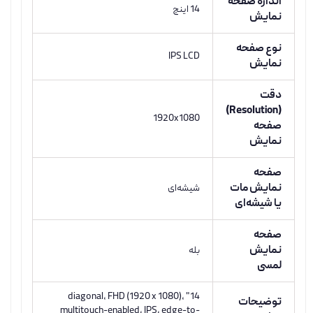
اندازه صفحه
14 اینچ
نمایش
نوع صفحه
IPS LCD
نمایش
دقت
(Resolution)
1920x1080
صفحه
نمایش
صفحه
نمایش مات
شیشه‌ای
یا شیشه‌ای
صفحه
نمایش
بله
لمسی
14" diagonal, FHD (1920 x 1080),
توضیحات
multitouch-enabled, IPS, edge-to-