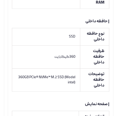
RAM
| حافظه داخلی
نوع حافظه
SSD
داخلی
ظرفیت
حافظه
360گیگابایت
داخلی
توضیحات
360GB PCIe® NVMe™ M.2 SSD (Model
حافظه
intel)
داخلی
| صفحه نمایش