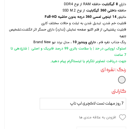
دارای
8 گیگابایت
حافظه RAM از نوع DDR4
حافظه
داخلی 360 گیگابایت
از نوع SSD M.2
مانیتور
14 اینچی لمسی 360 درجه بدون حاشیه Full-HD
قابلیت خم شدن، تبدیل شدن به تبلت و حالات مختلف کاری
قابلیت پشتیبانی از قلم اکتیو صفحه نمایش (ندارد) دارای حسگر اثر انگشت،تشخیص
چهره
رنگ جذاب نقره فام ،
دارای ویندوز 10
، مدل برند نیو Brand New
استوک اروپایی در حد | با سلامت باتری 99 درصد فابریک و اصلی | شارژدهی تا
7 ساعت
جهت دریافت تصاویر تلگرام یا اینستاگرام پیام دهید.
رنگ
: نقره ای
گارانتی
7 روز مهلت تست لاکچری لپ تاپ
افزودن به علاقه مندی ها