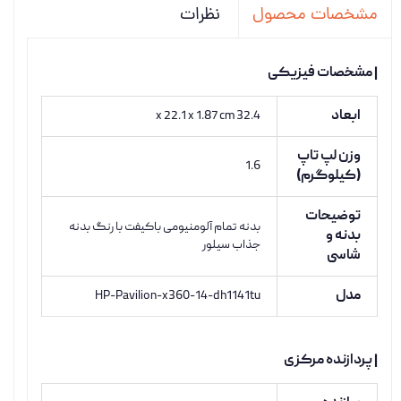
نظرات
مشخصات محصول
| مشخصات فیزیکی
ابعاد
32.4 x 22.1 x 1.87 cm
وزن لپ تاپ
1.6
(کیلوگرم)
توضیحات
بدنه تمام آلومنیومی باکیفت با رنگ بدنه
بدنه و
جذاب سیلور
شاسی
مدل
HP-Pavilion-x360-14-dh1141tu
| پردازنده مرکزی