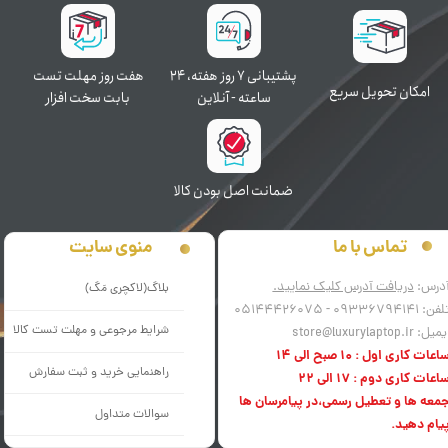
پشتیبانی ۷ روز ﻫﻔﺘﻪ، ۲۴
هفت روز مهلت تست
اﻣﮑﺎن ﺗﺤﻮﯾﻞ سریع
ﺳﺎﻋﺘﻪ - آنلاین
بابت سخت افزار
ﺿﻤﺎﻧﺖ اﺻﻞ ﺑﻮدن ﮐﺎﻟﺎ
منوی سایت
تماس با ما
درس:
دریافت آدرس کلیک نمایید.
بلاگ(لاکچری مَگ)
فن: 09336794141 - 05144426075
شرایط مرجوعی و مهلت تست کالا
میل: store@luxurylaptop.ir
اعات کاری اول : 10 صبح الی 14
راهنمایی خرید و ثبت سفارش
اعات کاری دوم : 17 الی 22
معه ها و تعطیل رسمی،در پیامرسان ها
سوالات متداول
یام دهید.