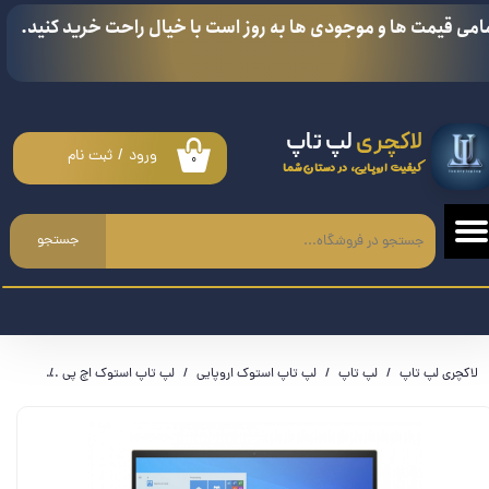
امی قیمت ها و موجودی ها به روز است با خیال راحت خرید کنید.
حساب کاربری من
تغییر گذر واژه
لاکچری
لپ تاپ
سفارشات
ورود
/
ثبت نام
۰
کیفیت اروپایی، در دستان شما
خروج از حساب کاربری
جستجو
لاکچری لپ تاپ
لپ تاپ
لپ تاپ استوک اروپایی
لپ تاپ استوک اچ پی
لپ تاپ اچ پی  - i5 8365U