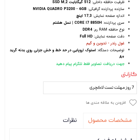
ظرفیت حافظه داخلی:
512 گیگابایت SSD M.2
سازنده پردازنده گرافیکی:
NVIDIA QUADRO P3200 - 6GB
اندازه صفحه نمایش:
17.3 اینچ
سری پردازنده:
CORE I7 8850H | نسل هشتم
نوع حافظه RAM رم:
DDR4
دقت صفحه نمایش:
Full HD
غول رندر - تدوین و گیم
توضیحات دستگاه:
استوک اروپایی در حد خط و خش جزئی روی بدنه گرید
+A
جهت دریافت تصاویر فقط تلگرام پیام دهید
گارانتی
7 روز مهلت تست لاکچری
افزودن به علاقه مندی ها
نظرات
مشخصات محصول