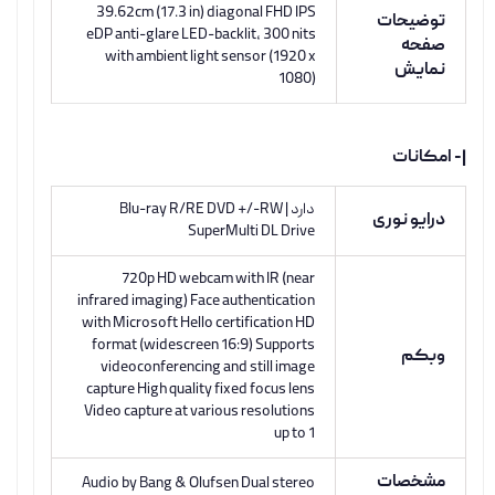
39.62cm (17.3 in) diagonal FHD IPS
توضیحات
eDP anti-glare LED-backlit, 300 nits
صفحه
with ambient light sensor (1920 x
نمایش
1080)
|- امکانات
دارد | Blu-ray R/RE DVD +/-RW
درایو نوری
SuperMulti DL Drive
720p HD webcam with IR (near
infrared imaging) Face authentication
with Microsoft Hello certification HD
format (widescreen 16:9) Supports
وبکم
videoconferencing and still image
capture High quality fixed focus lens
Video capture at various resolutions
up to 1
مشخصات
Audio by Bang & Olufsen Dual stereo