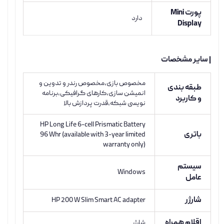
پورت Mini
دارد
Display
| سایر مشخصات
مخصوص بازی،مخصوص رندر و تدوین و
طبقه بندی
انمیشن سازی،کارهای گرافیکی،برنامه
و کاربرد
نویسی شبکه،قدرت پردازش بالا
HP Long Life 6-cell Prismatic Battery
باتری
96 Whr (available with 3-year limited
warranty only)
سیستم
Windows
عامل
شارژر
HP 200 W Slim Smart AC adapter
اقلام همراه
شارژر