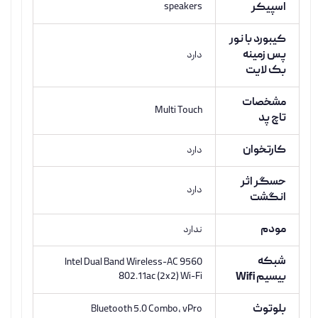
اسپیکر
speakers
کیبورد با نور
پس زمینه
دارد
بک لایت
مشخصات
Multi Touch
تاچ پد
کارتخوان
دارد
حسگر اثر
دارد
انگشت
مودم
ندارد
شبکه
Intel Dual Band Wireless-AC 9560
بیسیم Wifi
802.11ac (2x2) Wi-Fi
بلوتوث
Bluetooth 5.0 Combo, vPro