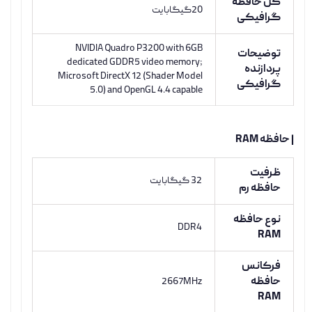
کل حافظه
20گیگابایت
گرافیکی
NVIDIA Quadro P3200 with 6GB
توضیحات
dedicated GDDR5 video memory;
پردازنده
Microsoft DirectX 12 (Shader Model
گرافیکی
5.0) and OpenGL 4.4 capable
| حافظه RAM
ظرفیت
32 گيگابايت
حافظه رم
نوع حافظه
DDR4
RAM
فرکانس
حافظه
2667MHz
RAM