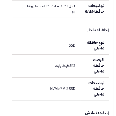
توضیحات
قابل ارتقا تا 64 گیگابایت | دارای 4 اسلات
حافظهRAM
رم
| حافظه داخلی
نوع حافظه
SSD
داخلی
ظرفیت
حافظه
512گیگابایت
داخلی
توصیحات
حافظه
NVMe™ M.2 SSD
داخلی
| صفحه نمایش