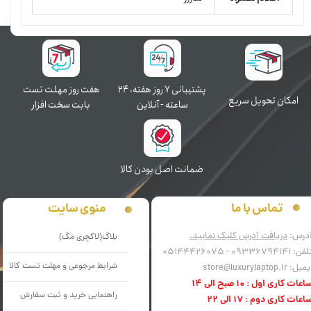
پشتیبانی ۷ روز ﻫﻔﺘﻪ، ۲۴
هفت روز مهلت تست
اﻣﮑﺎن ﺗﺤﻮﯾﻞ سریع
ﺳﺎﻋﺘﻪ - آنلاین
بابت سخت افزار
ﺿﻤﺎﻧﺖ اﺻﻞ ﺑﻮدن ﮐﺎﻟﺎ
منوی سایت
تماس با ما
درس:
دریافت آدرس کلیک نمایید.
بلاگ(لاکچری مَگ)
فن: 09336794141 - 05144426075
شرایط مرجوعی و مهلت تست کالا
میل: store@luxurylaptop.ir
اعات کاری اول : 10 صبح الی 14
راهنمایی خرید و ثبت سفارش
اعات کاری دوم : 17 الی 22