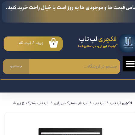
امی قیمت ها و موجودی ها به روز است با خیال راحت خرید کنید.
حساب کاربری من
تغییر گذر واژه
لاکچری
لپ تاپ
سفارشات
ورود
/
ثبت نام
۰
کیفیت اروپایی، در دستان شما
خروج از حساب کاربری
جستجو
لاکچری لپ تاپ
لپ تاپ
لپ تاپ استوک اروپایی
لپ تاپ استوک اچ پی
لپ تاپ اچ پی - Quadro P3200 6GB