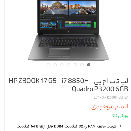
لپ تاپ اچ پی HP ZBOOK 17 G5 - i7 8850H -
Quadro P3200 6GB
کد کالا: LLT - Drv123666
اتمام موجودی
ویژگی کالا:
ظرفیت حافظه RAM رم:
32 گیگابایت DDR4 قابل ارتقا تا 64 گیگابایت