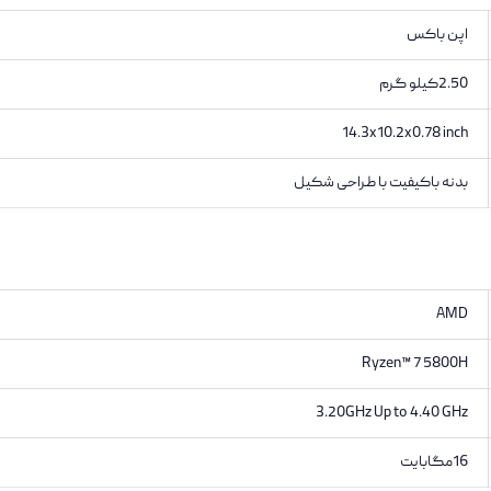
اپن باکس
2.50کیلو گرم
14.3x10.2x0.78 inch
بدنه باکیفیت با طراحی شکیل
AMD
Ryzen™ 7 5800H
3.20GHz Up to 4.40 GHz
16مگابایت