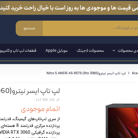
ی قیمت ها و موجودی ها به روز است با خیال راحت خرید کنید.
جستجو
دی محصولات
محصولات لاجیتک
موبایل Apple
قطعات لپ تاپ و کامپیوت
لپ تاپ ایسر نیتروNitro 5 AN515-45-R5T9 (Rtx 3060)
ی ویندوزی
لپ تاپ ایسر نیتروNitro 5 AN515-45-R5T9 (Rtx 3060)
مند ( قلم مخصوص لپ تاپ و تبلت)
کد کالا: LLT-SDI
ین وان
اتمام موجودی
ازی
از سری لپ‌تاپ‌های گیمینگ، قدرتمند و خوش
پردازنده مرکزی قدرتمند 8 هسته‌ای AMD Ryzen 7 5800H
انبی
پردازنده گرافیکی NVIDIA RTX 3060 با 6 گیگابایت حافظه GDDR6