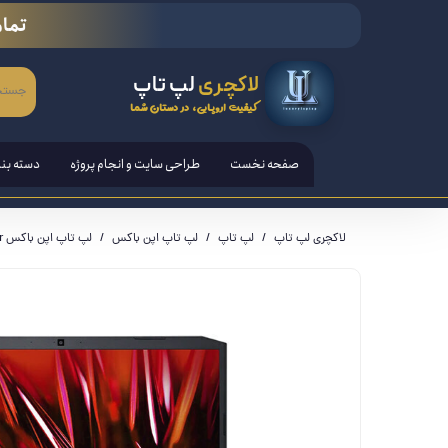
تمام
لاکچری
لپ تاپ
کیفیت اروپایی، در دستان شما
صفحه نخست
طراحی سایت و انجام پروژه
دسته بن
لپ تاپ
لاکچری لپ تاپ
لپ تاپ
لپ تاپ اپن باکس
لپ تاپ اپن باکس Acer
تبلت ها
قلم هوش
کامپیوتر PC - مانیتور - آل ا
کنسول ب
لوازم ج