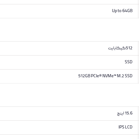
Up to 64GB
512گیگابایت
SSD
512GB PCIe® NVMe™ M.2 SSD
15.6 اینچ
IPS LCD