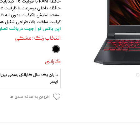
حافظه RAM با ظرفیت 16 گیگابایت و قابلیت ارتقا تا 64 گیگابایت
 و مودم
حافظه داخلی پرسرعت با ظرفیت 512GB SSD M.2 PCIe NVMe
صفحه نمایش باکیفیت بدون لبه 15.6 اینچ IPS ضد انعکاس و مات 144Hz
وازم خودرویی و محصولات کاربردی
کیفیت ساخت بالا، طراحی شکیل همر
اپن باکس نو | جهت دریافت تصاویر
روژکتور
انتخاب رنگ
: مشکی
گارانتی
دارای یک سال گارانتی رسمی بین‌
ایسر
افزودن به علاقه مندی ها